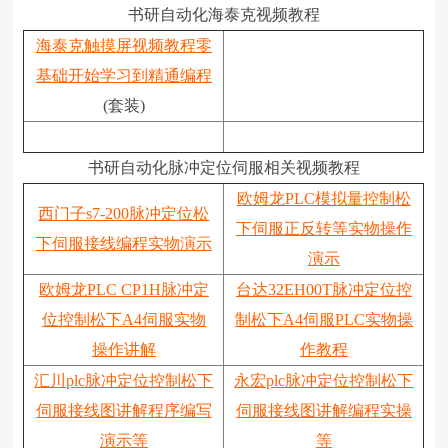
书研自动化海泰克视频教程
海泰克触摸屏视频教程零
基础开始学习到精通编程
(套装)
书研自动化脉冲定位伺服相关视频教程
欧姆龙PLC模拟量控制松
西门子s7-200脉冲定位松
下伺服正反转等实物操作
下伺服接线编程实物演示
演示
欧姆龙PLC CP1H脉冲定
台达32EH00T脉冲定位控
位控制松下A4伺服实物
制松下A4伺服PLC实物操
操作讲解
作教程
汇川plc脉冲定位控制松下
永宏plc脉冲定位控制松下
伺服接线图讲解程序编写
伺服接线图讲解编程实操
演示等
等