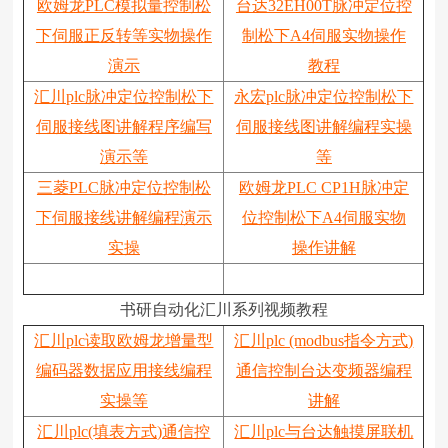
欧姆龙PLC模拟量控制松
台达32EH00T脉冲定位控
下伺服正反转等实物操作
制松下A4伺服实物操作
演示
教程
汇川plc脉冲定位控制松下
永宏plc脉冲定位控制松下
伺服接线图讲解程序编写
伺服接线图讲解编程实操
演示等
等
三菱PLC脉冲定位控制松
欧姆龙PLC CP1H脉冲定
下伺服接线讲解编程演示
位控制松下A4伺服实物
实操
操作讲解
书研自动化汇川系列视频教程
汇川plc读取欧姆龙增量型
汇川plc (modbus指令方式)
编码器数据应用接线编程
通信控制台达变频器编程
实操等
讲解
汇川plc(填表方式)通信控
汇川plc与台达触摸屏联机