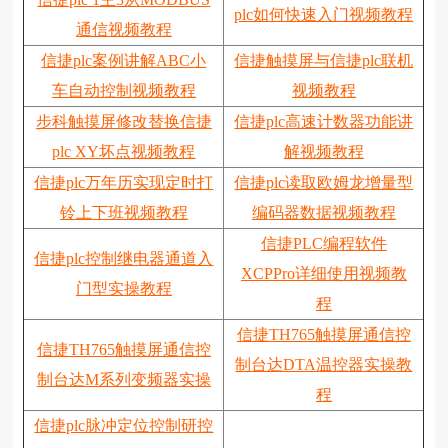
plc如何快速入门视频教程
通信视频教程
信捷plc案例讲解ABC小
信捷触摸屏与信捷plc联机
车自动控制视频教程
视频教程
步科触摸屏修改替换信捷
信捷plc高速计数器功能讲
plc XY坏点视频教程
解视频教程
信捷plc万年历实现定时打
信捷plc读取欧姆龙增量型
铃上下班视频教程
编码器数据视频教程
信捷PLC编程软件
信捷plc控制继电器通道入
XCPPro详细使用视频教
门型实操教程
程
信捷TH765触摸屏通信控
信捷TH765触摸屏通信控
制台达DTA温控器实操教
制台达M系列变频器实操
程
信捷plc脉冲定位控制研控