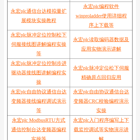
永宏plc编程软件
永宏plc通信台达模拟量扩
winproladder使用详细程
展模块实操教程
序上下载等
永宏plc脉冲定位控制松下
永宏plc读取编码器数据及
伺服接线图讲解编程实操
应用实物演示讲解
等
永宏plc脉冲定位控制步进
永宏plc脉冲定位松下伺服
驱动器接线图讲解编程实
精确原点回归应用
操
永宏plc自由协议通信台达
永宏plc自由协议通信台达
变频器接线编程调试演示
变频器CRC校验编程演示
等
实操
永宏plc ModbusRTU方式
永宏plc入门程序编写上下
通信控制台达变频器编程
载监控调试等实物演示讲
实操等
解