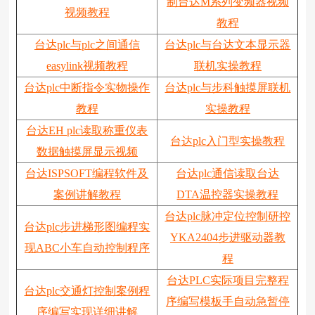
制台达M系列变频器视频
视频教程
教程
台达plc与plc之间通信
台达plc与台达文本显示器
easylink视频教程
联机实操教程
台达plc中断指令实物操作
台达plc与步科触摸屏联机
教程
实操教程
台达EH plc读取称重仪表
台达plc入门型实操教程
数据触摸屏显示视频
台达ISPSOFT编程软件及
台达plc通信读取台达
案例讲解教程
DTA温控器实操教程
台达plc脉冲定位控制研控
台达plc步进梯形图编程实
YKA2404步进驱动器教
现ABC小车自动控制程序
程
台达PLC实际项目完整程
台达plc交通灯控制案例程
序编写模板手自动急暂停
序编写实现详细讲解