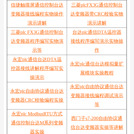
信捷触摸屏通信控制台达
三菱plcFX3G通信控制台
变频器接线编程实物操作
达变频器带CRC校验实物
演示讲解
演示讲解
三菱plc FX3G通信控制台
台达plc通信DTA温控器
达变频器程序编写实物演
接线程序编写演示实物操
示等
作
永宏plc通信台达DTA温
永宏plc通信台达模拟量扩
控器接线讲解程序编写实
展模块实操教程
操演示
永宏plc自由协议通信台达
永宏plc自由协议通信台达
变频器接线编程调试演示
变频器CRC校验编程实操
等
永宏plc ModbusRTU方式
西门子s7-200自由协议通
通信控制台达M系列变频
信台达变频器实操等讲解
器实操