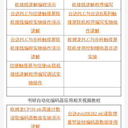
机接线讲解编程演示
机接线讲解程序编写
台达PLC与信捷触摸屏联
台达PLC与台达B系列触
机接线编程实物操作演示
摸屏联机程序编写实物操
讲解
作讲解
台达PLC与步科触摸屏联
欧姆龙PLC与步科触摸屏
机接线编程实物操作演示
联机使用控制继电器步进
讲解
实操
信捷触摸屏与信捷plc联机
接线讲解程序编写调试实
物操作
书研自动化编码器应用相关视频教程
欧姆龙CP1H plc高速计数
台达dvp20EH2 plc读取增
读取编码器数值实操演示
量型旋转编码器数据使用
讲解