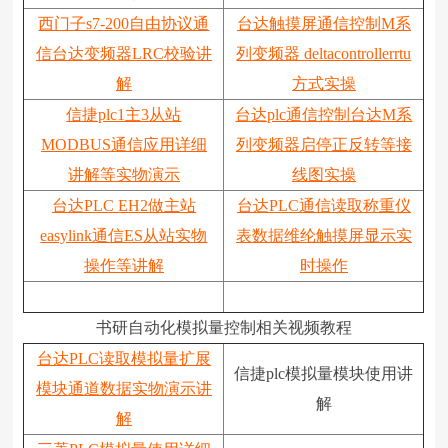
西门子s7-200自由协议通
台达触摸屏通信控制M系
信台达变频器LRC校验讲
列变频器 deltacontrollerrtu
解
方式实操
信捷plc1主3从站
台达plc通信控制台达M系
MODBUS通信应用详细
列变频器启停正反转等接
讲解等实物演示
线图实操
台达PLC EH2做主站
台达PLC通信读取称重仪
easylink通信ES从站实物
表数据维纶触摸屏显示实
操作等讲解
时操作
书研自动化模拟量控制相关视频教程
台达PLC读取模拟量扩展
信捷plc模拟量模块使用讲
模块通道数据实物演示讲
解
解