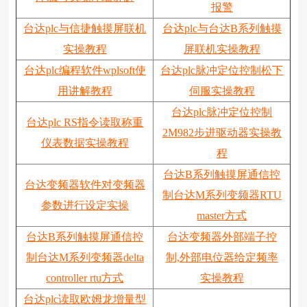
报警
台达plc与信捷触摸屏联机
台达plc与台达B系列触摸
实操教程
屏联机实操教程
台达plc编程软件wplsoft使
台达plc脉冲定位控制松下
用讲解教程
伺服实操教程
台达plc脉冲定位控制
台达plc RS指令读取称重
2M982步进驱动器实操教
仪表数据实操教程
程
台达B系列触摸屏通信控
台达变频器软件对变频器
制台达M系列变频器RTU
参数进行设定实操
master方式
台达B系列触摸屏通信控
台达变频器外部端子控
制台达M系列变频器delta
制,外部电位器给定频率
controller rtu方式
实操教程
台达plc读取欧姆龙增量型