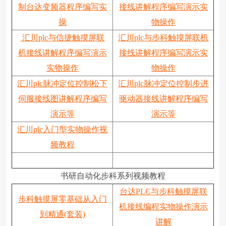
制台达变频器程序编写实
接线讲解程序编写演示实
操
物操作
汇川plc与信捷触摸屏联
汇川plc与步科触摸屏联机
机接线讲解程序编写演示
接线讲解程序编写演示实
实物操作
物操作
汇川plc脉冲定位控制松下
汇川plc脉冲定位控制步进
伺服接线图讲解程序编写
驱动器接线讲解程序编写
演示等
演示等
汇川plc入门型实物操作视
频教程
书研自动化步科系列视频教程
台达PLC与步科触摸屏联
步科触摸屏零基础从入门
机接线编程实物操作演示
到精通(套装)
讲解