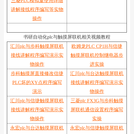
三菱PLC模拟量使用详细
讲解接线程序编写等实物
操作
书研自动化plc与触摸屏联机相关视频教程
汇川plc与步科触摸屏联机
欧姆龙PLC CP1H与信捷
接线讲解程序编写演示实
触摸屏联机控制继电器步
物操作
进实操
步科触摸屏直接修改信捷
汇川plc与台达触摸屏联机
PLC坏的XY点程序编写
接线讲解程序编写演示实
演示
物操作
汇川plc与信捷触摸屏联机
三菱plc FX3G与步科触摸
接线讲解程序编写演示实
屏联机通信设置程序编写
物操作
实操
永宏plc与台达触摸屏联机
永宏plc与信捷触摸屏联机