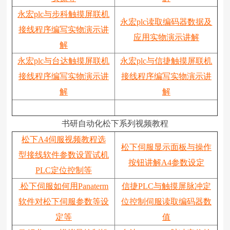
永宏plc与步科触摸屏联机
永宏plc读取编码器数据及
接线程序编写实物演示讲
应用实物演示讲解
解
永宏plc与台达触摸屏联机
永宏plc与信捷触摸屏联机
接线程序编写实物演示讲
接线程序编写实物演示讲
解
解
书研自动化松下系列视频教程
松下A4伺服视频教程选
松下伺服显示面板与操作
型接线软件参数设置试机
按钮讲解A4参数设定
PLC定位控制等
松下伺服如何用Panaterm
信捷PLC与触摸屏脉冲定
软件对松下伺服参数等设
位控制伺服读取编码器数
定等
值