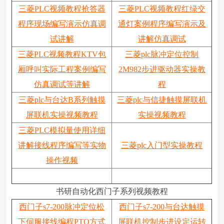
三菱PLC视频教程抢答器
三菱PLC视频教程红绿交
程序现场编写演示仿真调
通灯案例程序编写演示及
试讲解
讲解仿真调试
三菱PLC视频教程KTV包
三菱plc脉冲定位控制
厢呼叫实际工程案例编写
2M982步进驱动器实操教
仿真调试等讲解
程
三菱plc与台达B系列触摸
三菱plc与信捷触摸屏联机
屏联机实操视频教程
实操视频教程
三菱PLC模拟量使用详细
讲解接线程序编写等实物
三菱plc入门型实操教程
操作视频
书研自动化西门子系列视频教程
西门子s7-200脉冲定位松
西门子s7-200与台达触摸
下伺服接线编程PTO方式
屏联机控制步进设定运转