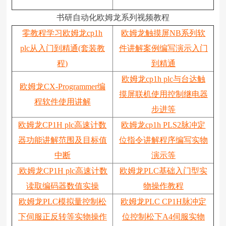
书研自动化欧姆龙系列视频教程
零教程学习欧姆龙cp1h
欧姆龙触摸屏NB系列软
plc从入门到精通(套装教
件讲解案例编写演示入门
程)
到精通
欧姆龙cp1h plc与台达触
欧姆龙CX-Programmer编
摸屏联机使用控制继电器
程软件使用讲解
步进等
欧姆龙CP1H plc高速计数
欧姆龙cp1h PLS2脉冲定
器功能讲解范围及目标值
位指令讲解程序编写实物
中断
演示等
欧姆龙CP1H plc高速计数
欧姆龙PLC基础入门型实
读取编码器数值实操
物操作教程
欧姆龙PLC模拟量控制松
欧姆龙PLC CP1H脉冲定
下伺服正反转等实物操作
位控制松下A4伺服实物