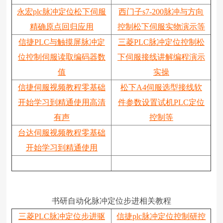
永宏plc脉冲定位松下伺服
西门子s7-200脉冲与方向
精确原点回归应用
控制松下伺服实物演示等
信捷PLC与触摸屏脉冲定
三菱PLC脉冲定位控制松
位控制伺服读取编码器数
下伺服接线讲解编程演示
值
实操
信捷伺服视频教程零基础
松下A4伺服选型接线软
开始学习到精通使用高清
件参数设置试机PLC定位
有声
控制等
台达伺服视频教程零基础
开始学习到精通使用
书研自动化脉冲定位步进相关教程
三菱PLC脉冲定位步进驱
信捷plc脉冲定位控制研控