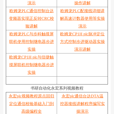
演示
操作讲解
欧姆龙PLC通信控制台达
欧姆龙PLC配接线详细讲
变频器实现正反转CRC校
解高速计数器使用等实操
验讲解
演示
欧姆龙PLC与步科触摸屏
欧姆龙CP1H plc脉冲定位
联机使用控制继电器步进
方式控制步进驱动器实操
实操
演示讲解
欧姆龙CP1H plc与信捷触
摸屏联机控制继电器步进
实操
书研自动化永宏系列视频教程
永宏plc视频教程原点回归
永宏plc通信台达DTA温
定位通信校验基础入门到
控器接线讲解程序编写实
高级编程全
操演示