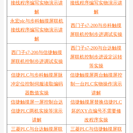
接线程序编写实物演示讲
接线程序编写实物演示讲
解
解
永宏plc与步科触摸屏联机
西门子s7-200与步科触摸
接线程序编写实物演示讲
屏联机控制步进调试实操
解
西门子s7-200与台达触摸
西门子s7-200与信捷触摸
屏联机控制步进设定运转
屏联机控制步进调试实操
等实操
信捷PLC与步科触摸屏脉
信捷触摸屏两台触摸屏控
冲定位控制伺服读取编码
制一台PLC实物操作演示
器数值实操
讲解
信捷触摸屏一屏控制台达
信捷触摸屏替换信捷PLC
信捷PLC两机实操等演示
坏的XY点编号不需要修
讲解
改程序实操
三菱PLC与台达触摸屏联
三菱PLC与信捷触摸屏联