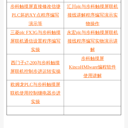
步科触摸屏直接修改信捷
汇川plc与步科触摸屏联机
PLC坏的XY点程序编写
接线讲解程序编写演示实
演示等
物操作
三菱plc FX3G与步科触摸
永宏plc与步科触摸屏联机
屏联机通信设置程序编写
接线程序编写实物演示讲
实操
解
步科触摸屏
西门子s7-200与步科触摸
KincoHMIware编程软件
屏联机控制步进运转实操
使用讲解
欧姆龙PLC与步科触摸屏
联机使用控制继电器步进
实操