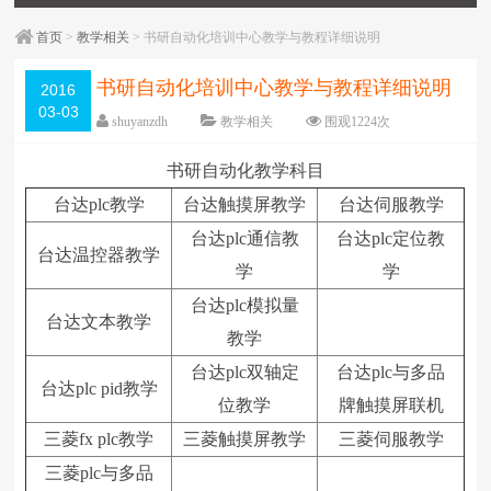
首页
>
教学相关
> 书研自动化培训中心教学与教程详细说明
书研自动化培训中心教学与教程详细说明
2016
03-03
shuyanzdh
教学相关
围观
1224
次
已关闭评论
编辑日期：
2017-12-27
书研自动化教学科目
字体：
大
中
小
台达plc教学
台达触摸屏教学
台达伺服教学
台达plc通信教
台达plc定位教
台达温控器教学
学
学
台达plc模拟量
台达文本教学
教学
台达plc双轴定
台达plc与多品
台达plc pid教学
位教学
牌触摸屏联机
三菱fx plc教学
三菱触摸屏教学
三菱伺服教学
三菱plc与多品