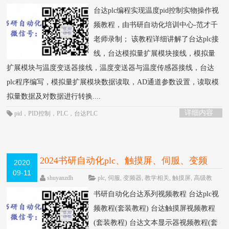
已关闭评论
台达plc编程实现温度pid控制实物操作视
频教程，由书研自动化培训中心-范才千
老师录制； 该教程详细讲解了台达plc接
线，台达模拟量扩展模块接线，模拟量
扩展模块与温度变送器接线，温度变送器与温度传感器接线，台达
plc程序编写，模拟量扩展模块数据读取，AD通道参数设置，读取模
拟量数据及对数据进行转换....
详细内容
pid
，
PID控制
，
PLC
，
台达PLC
2024书研自动化plc、触摸屏、伺服、变频
2020
09-11
器、步进等视频教程概览
HOT
shuyanzdh
plc
,
伺服
,
变频器
,
教学相关
,
触摸屏
,
高级教
程
围观2008次
已关闭评论
书研自动化台达系列视频教程 台达plc视
频教程(套装教程) 台达触摸屏视频教程
(套装教程) 台达文本显示器视频教程(套