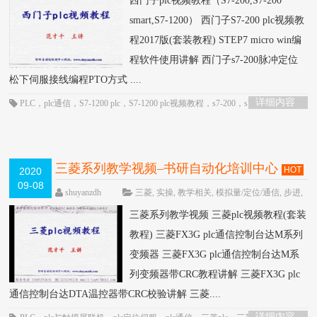
西门子plc视频教程（S7-200,S7-200
论
smart,S7-1200） 西门子S7-200 plc视频教
程2017版(套装教程) STEP7 micro win编
程软件使用讲解 西门子s7-200脉冲定位
松下伺服接线编程PTO方式 ....
详细内容
PLC
，
plc通信
，
S7-1200 plc
，
S7-1200 plc视频教程
，
s7-200
，
s7-200 plc
，
S7-
200 smart
，
s7-200视频教程
三菱系列教学视频–书研自动化培训中心
HOT
2020
09-08
shuyanzdh
三菱
,
实操
,
教学相关
,
模拟量/定位/通信
,
步进
,
高级教程
围观4503次
已关闭评论
三菱系列教学视频 三菱plc视频教程(套装
教程) 三菱FX3G plc通信控制台达M系列
变频器 三菱FX3G plc通信控制台达M系
列变频器带CRC教程讲解 三菱FX3G plc
通信控制台达DTA温控器带CRC校验讲解 三菱....
详细内容