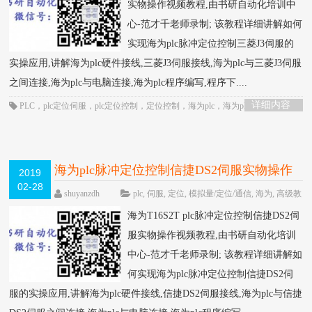
实物操作视频教程,由书研自动化培训中
心-范才千老师录制; 该教程详细讲解如何
实现海为plc脉冲定位控制三菱J3伺服的
实操应用,讲解海为plc硬件接线,三菱J3伺服接线,海为plc与三菱J3伺服
之间连接,海为plc与电脑连接,海为plc程序编写,程序下....
详细内容
PLC
，
plc定位伺服
，
plc定位控制
，
定位控制
，
海为plc
，
海为plc视频
，
脉冲
定位
海为plc脉冲定位控制信捷DS2伺服实物操作
2019
02-28
视频教程-书研自动化培训中心制作
HOT
shuyanzdh
plc
,
伺服
,
定位
,
模拟量/定位/通信
,
海为
,
高级教
程
围观913次
已关闭评论
海为T16S2T plc脉冲定位控制信捷DS2伺
服实物操作视频教程,由书研自动化培训
中心-范才千老师录制; 该教程详细讲解如
何实现海为plc脉冲定位控制信捷DS2伺
服的实操应用,讲解海为plc硬件接线,信捷DS2伺服接线,海为plc与信捷