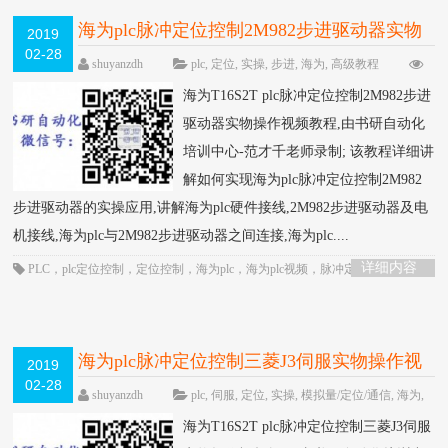
海为plc脉冲定位控制2M982步进驱动器实物
2019
02-28
操作视频教程-书研自动化培训中心制作
HOT
shuyanzdh
plc
,
定位
,
实操
,
步进
,
海为
,
高级教程
围观796次
已关闭评论
海为T16S2T plc脉冲定位控制2M982步进
驱动器实物操作视频教程,由书研自动化
培训中心-范才千老师录制; 该教程详细讲
解如何实现海为plc脉冲定位控制2M982
步进驱动器的实操应用,讲解海为plc硬件接线,2M982步进驱动器及电
机接线,海为plc与2M982步进驱动器之间连接,海为plc....
详细内容
PLC
，
plc定位控制
，
定位控制
，
海为plc
，
海为plc视频
，
脉冲定位
海为plc脉冲定位控制三菱J3伺服实物操作视
2019
02-28
频教程-书研自动化培训中心制作
HOT
shuyanzdh
plc
,
伺服
,
定位
,
实操
,
模拟量/定位/通信
,
海为
,
高级教程
围观698次
已关闭评论
海为T16S2T plc脉冲定位控制三菱J3伺服