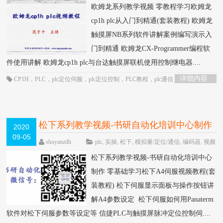
欧姆龙系列教学视频 零教程学习欧姆龙
cp1h plc从入门到精通(套装教程) 欧姆龙
触摸屏NB系列软件讲解案例编写演示入
门到精通 欧姆龙CX-Programmer编程软
件使用讲解 欧姆龙cp1h plc与台达触摸屏联机使用控制继电器....
详细内容
CP1H
，
PLC
，
plc定位伺服
，
plc定位控制
，
PLC教程
，
plc通信
，
欧姆龙
CP1H视频
松下系列教学视频-书研自动化培训中心制作
2020
09-05
HOT
shuyanzdh
plc
,
实操
,
松下
,
模拟量/定位/通信
,
编码器
,
视频
相关
,
通信
,
高级教程
围观2225次
已关闭评
松下系列教学视频-书研自动化培训中心
论
制作 零基础学习松下A4伺服视频教程(套
装教程) 松下伺服显示面板与操作按钮讲
解A4参数设定 松下伺服如何用Panaterm
软件对松下伺服参数等设定等 信捷PLC与触摸屏脉冲定位控制伺....