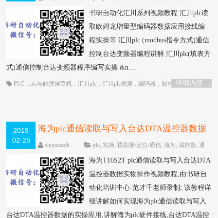
编码器
,
联机
围观3569次
已关闭评论
书研自动化汇川系列视频教程 汇川plc读
取欧姆龙增量型编码器数据应用接线编
程实操等 汇川plc (modbus指令方式)通信
控制台达变频器编程讲解 汇川plc(填表方
式)通信控制台达变频器程序编写实操 &n....
详细内容
PLC
，
plc与触摸屏联机
，
汇川plc
，
汇川plc视频
，
编码器
，
脉冲定位
，
通信
控制
海为plc通信读取与写入台达DTA温控器数据
2019
02-28
实物操作视频教程-书研自动化培训中心制作
shuyanzdh
plc
,
实操
,
模拟量/定位/通信
,
海为
,
温控器
,
通
信
,
高级教程
围观868次
已关闭评论
HOT
海为T16S2T plc通信读取与写入台达DTA
温控器数据实物操作视频教程,由书研自
动化培训中心-范才千老师录制; 该教程详
细讲解如何实现海为plc通信读取与写入
台达DTA温控器数据的实操应用,讲解海为plc硬件接线,台达DTA温控