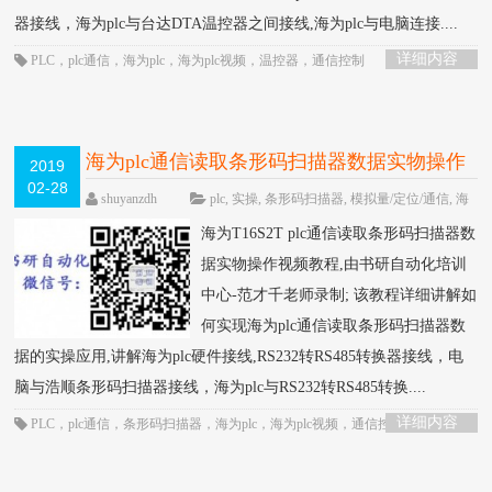
器接线，海为plc与台达DTA温控器之间接线,海为plc与电脑连接....
详细内容
PLC
，
plc通信
，
海为plc
，
海为plc视频
，
温控器
，
通信控制
海为plc通信读取条形码扫描器数据实物操作
2019
02-28
视频教程-书研自动化培训中心制作
HOT
shuyanzdh
plc
,
实操
,
条形码扫描器
,
模拟量/定位/通信
,
海
为
,
通信
,
高级教程
围观796次
已关闭评
海为T16S2T plc通信读取条形码扫描器数
论
据实物操作视频教程,由书研自动化培训
中心-范才千老师录制; 该教程详细讲解如
何实现海为plc通信读取条形码扫描器数
据的实操应用,讲解海为plc硬件接线,RS232转RS485转换器接线，电
脑与浩顺条形码扫描器接线，海为plc与RS232转RS485转换....
详细内容
PLC
，
plc通信
，
条形码扫描器
，
海为plc
，
海为plc视频
，
通信控制