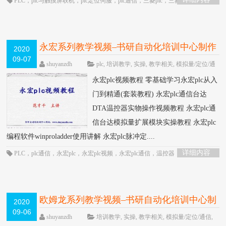
PLC
，
plc与触摸屏联机
，
plc定位伺服
，
plc通信
，
三菱plc
，
三菱plc定位
，
三
菱plc教程
，
步进
，
脉冲定位
，
通信控制
永宏系列教学视频–书研自动化培训中心制作
2020
09-07
HOT
shuyanzdh
plc
,
培训教学
,
实操
,
教学相关
,
模拟量/定位/通
信
,
永宏
,
高级教程
围观3460次
已关闭评
永宏plc视频教程 零基础学习永宏plc从入
论
门到精通(套装教程) 永宏plc通信台达
DTA温控器实物操作视频教程 永宏plc通
信台达模拟量扩展模块实操教程 永宏plc
编程软件winproladder使用讲解 永宏plc脉冲定....
详细内容
PLC
，
plc通信
，
永宏plc
，
永宏plc视频
，
永宏plc通信
，
温控器
欧姆龙系列教学视频–书研自动化培训中心制
2020
09-06
作
HOT
shuyanzdh
培训教学
,
实操
,
教学相关
,
模拟量/定位/通信
,
欧姆龙
,
高级教程
围观4377次
2 条评论