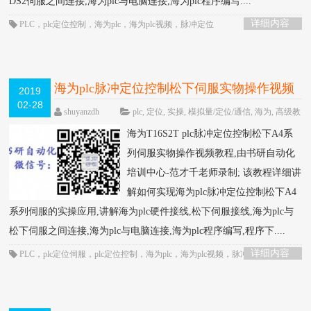
DS2伺服之间连接,海为plc与电脑连接,海为plc程序编写....
详细内容
PLC
，
plc定位控制
，
海为plc
，
海为plc视频
，
脉冲定位
海为plc脉冲定位控制松下伺服实物操作视频
2019
02-28
教程-书研自动化培训中心制作
HOT
shuyanzdh
plc
,
定位
,
实操
,
模拟量/定位/通信
,
海为
,
高级教
程
围观987次
已关闭评论
海为T16S2T plc脉冲定位控制松下A4系
列伺服实物操作视频教程,由书研自动化
培训中心-范才千老师录制; 该教程详细讲
解如何实现海为plc脉冲定位控制松下A4
系列伺服的实操应用,讲解海为plc硬件接线,松下伺服接线,海为plc与
松下伺服之间连接,海为plc与电脑连接,海为plc程序编写,程序下....
详细内容
PLC
，
plc定位伺服
，
plc定位控制
，
海为plc
，
海为plc视频
，
脉冲定位