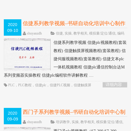
通信
，
台达伺服
，
台达触摸屏
，
编码器应用
信捷系列教学视频–书研自动化培训中心制作
2020
09-10
HOT
shuyanzdh
信捷
,
实操
,
教学相关
,
模拟量/定位/通信
,
编码
器
,
高级教程
围观6424次
已关闭评论
信捷系列教学视频 信捷plc视频教程(套装
教程) 信捷触摸屏视频教程(套装教程) 信
捷伺服视频教程(套装教程) 信捷文本plc
一体机视频教程 信捷plc通信控制台达M
系列变频器实操教程 信捷plc编程软件讲解教程 ....
详细内容
PLC
，
PLC教程
，
信捷plc
，
信捷PLC视频
，
信捷触摸屏
西门子系列教学视频–书研自动化培训中心制
2020
09-09
作
HOT
shuyanzdh
培训教学
,
实操
,
教学相关
,
模拟量/定位/通信
,
西门子
,
通信
,
高级教程
围观4393次
已关闭评