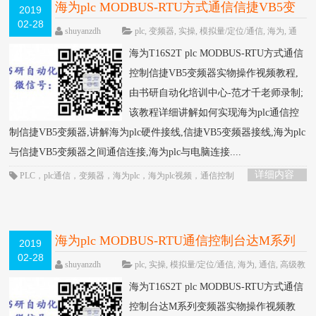
海为plc MODBUS-RTU方式通信信捷VB5变
2019
02-28
频器实物操作视频教程-书研自动化培训中心
shuyanzdh
plc
,
变频器
,
实操
,
模拟量/定位/通信
,
海为
,
通
信
,
高级教程
围观1217次
已关闭评论
制作
HOT
海为T16S2T plc MODBUS-RTU方式通信
控制信捷VB5变频器实物操作视频教程,
由书研自动化培训中心-范才千老师录制;
该教程详细讲解如何实现海为plc通信控
制信捷VB5变频器,讲解海为plc硬件接线,信捷VB5变频器接线,海为plc
与信捷VB5变频器之间通信连接,海为plc与电脑连接....
详细内容
PLC
，
plc通信
，
变频器
，
海为plc
，
海为plc视频
，
通信控制
海为plc MODBUS-RTU通信控制台达M系列
2019
02-28
变频器实物操作视频教程-书研自动化培训中
shuyanzdh
plc
,
实操
,
模拟量/定位/通信
,
海为
,
通信
,
高级教
程
围观862次
已关闭评论
心制作
HOT
海为T16S2T plc MODBUS-RTU方式通信
控制台达M系列变频器实物操作视频教