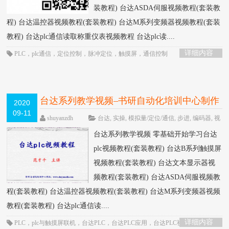
装教程) 台达ASDA伺服视频教程(套装教
程) 台达温控器视频教程(套装教程) 台达M系列变频器视频教程(套装
教程) 台达plc通信读取称重仪表视频教程 台达plc读....
详细内容
PLC
，
plc通信
，
定位控制
，
脉冲定位
，
触摸屏
，
通信控制
台达系列教学视频–书研自动化培训中心制作
2020
09-11
HOT
shuyanzdh
台达
,
实操
,
模拟量/定位/通信
,
步进
,
编码器
,
视
频相关
,
高级教程
围观9160次
已关闭评
台达系列教学视频 零基础开始学习台达
论
plc视频教程(套装教程) 台达B系列触摸屏
视频教程(套装教程) 台达文本显示器视
频教程(套装教程) 台达ASDA伺服视频教
程(套装教程) 台达温控器视频教程(套装教程) 台达M系列变频器视频
教程(套装教程) 台达plc通信读....
详细内容
PLC
，
plc与触摸屏联机
，
台达PLC
，
台达PLC应用
，
台达PLC视频
，
台达plc