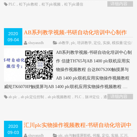
详细内容
PLC
，
松下plc教程
，
松下plc视频
，
松下plc通信
AB系列教学视频-书研自动化培训中心制作
2020
09-04
HOT
shuyanzdh
ab教学
,
plc
,
培训教学
,
定位
,
实操
,
模拟量/定位/
通信
,
通信
,
高级教程
围观2030次
已关闭评
AB系列教学视频-书研自动化培训中心制
论
作 信捷TH765与AB 1400 plc联机应用实
物操作视频教程 台达B07S200触摸屏与
AB 1400 plc联机应用实物操作视频教程
威纶TK6070IP触摸屏与AB 1400 plc联机应用实物操作视频教程 ....
详细内容
ab plc
，
ab plc定位控制
，
ab plc视频教程
，
PLC
，
脉冲定位
，
通信控制
汇川plc实物操作视频教程-书研自动化培训中
2020
09-03
心制作
HOT
shuyanzdh
plc
,
plc与触摸屏联机
,
伺服
,
定位
,
实操
,
汇川
,