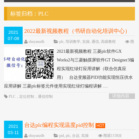
标签归档：
PLC
2022最新视频教程（书研自动化培训中心）
2021
07-08
HOT
shuyanzdh
plc
,
培训教学
,
实操
,
通信
,
高级教程
围
观495次
已关闭评论
2021最新视频教程 三菱plc软件GX
Works2与三菱触摸屏软件GT Designer3编
程实现红绿灯应用讲解（联合仿真应
用） 台达变频器PID功能实现恒压供水
应用讲解 三菱plc标签元件使用实现红绿灯编程讲解 ....
详细内容
PLC
，
定位控制
，
通信控制
台达plc编程实现温度pid控制
HOT
2021
03-11
shuyanzdh
pid
,
plc
,
台达
,
实操
围观1158次