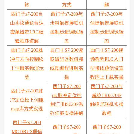
转
方式
解
西门子s7-200自
西门子s7-200与
西门子s7-200与
由协议通信台达
步科触摸屏联机
信捷触摸屏联机
变频器带LRC校
控制步进调试转
控制步进调试转
验程序讲解
向
向
西门子s7-200脉
西门子S7-200读
西门子S7-200视
冲与方向控制松
取编码器数值接
频教程PLC入门
下伺服实物演示
线图编程讲解实
型接线通信设置
等
操
程序上下载实操
西门子S7-200
西门子s7-200与
西门子s7-200脉
plc脉冲定位控
威纶TK6070IP
冲定位松下伺服
制汇川IS620P系
触摸屏联机实操
map库方式实现
列伺服实操讲解
教程
西门子S7-200
西门子S7-200
西门子S7-200
MODBUS通信