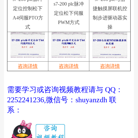
s7-200 plc脉冲
定位控制松下
捷触摸屏联机控
定位松下伺服
A4伺服PTO方
制步进驱动器实
PWM方式
式
操
咨询详情
咨询详情
咨询详情
需要学习或咨询视频教程请与 QQ：
2252241236,微信号：shuyanzdh 联
系：