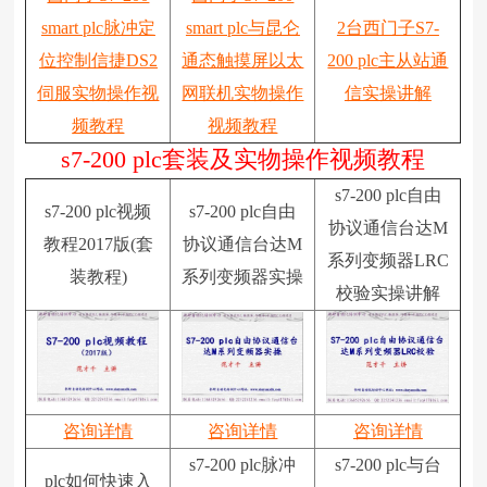
smart plc脉冲定
smart plc与昆仑
2台西门子S7-
位控制信捷DS2
通态触摸屏以太
200 plc主从站通
伺服实物操作视
网联机实物操作
信实操讲解
频教程
视频教程
s7-200 plc套装及实物操作视频教程
s7-200 plc自由
s7-200 plc视频
s7-200 plc自由
协议通信台达M
教程2017版(套
协议通信台达M
系列变频器LRC
装教程)
系列变频器实操
校验实操讲解
咨询详情
咨询详情
咨询详情
s7-200 plc脉冲
s7-200 plc与台
plc如何快速入