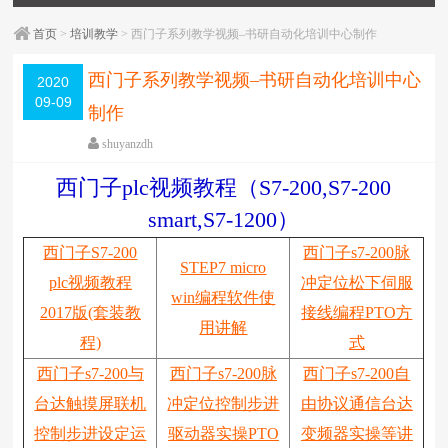
首页
>
培训教学
> 西门子系列教学视频–书研自动化培训中心制作
西门子系列教学视频–书研自动化培训中心
2020
09-09
制作
shuyanzdh
培训教学
,
实操
,
教学相关
,
模拟量/定位/通信
,
西门子
,
通
西门子plc视频教程（S7-200,S7-200
信
,
高级教程
围观
4398
次
已关闭评论
smart,S7-1200）
编辑日期：
2020-09-11
字体：
大
中
小
西门子S7-200
西门子s7-200脉
STEP7 micro
plc视频教程
冲定位松下伺服
win编程软件使
2017版(套装教
接线编程PTO方
用讲解
程)
式
西门子s7-200与
西门子s7-200脉
西门子s7-200自
台达触摸屏联机
冲定位控制步进
由协议通信台达
控制步进设定运
驱动器实操PTO
变频器实操等讲