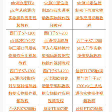
plc与永宏FBs
plc脉冲定位控
plc脉冲定位控
plc主从站通信
制2M982步进驱
制松下伺服实物
实物操作应用视
动器实物操作视
操作应用视频教
频教程
频教程
程
西门子S7-1200
西门子S7-200
plc脉冲定位控
plc通信读取与
西门子S7-1200
制三菱J3伺服实
写入布瑞特绝对
plc入门型实物
物操作应用视频
型编码器数据实
操作视频教程
教程
物操作视频教程
西门子S7-1200
西门子S7-1200
信捷TH765触摸
plc通信读取绝
plc读取欧姆龙
屏与西门子S7-
对型旋转编码器
增量型编码器数
1200 plc主从站
数据实物操作视
据实物操作应用
通信实物操作视
频教程
视频教程
频教程
台达B07S200触
威纶TK6070IP
步科ET070触摸