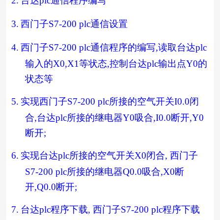
2.
台达
plc
通信程序编写
3.
西门子
S7-200 plc
通信设置
4.
西门子
S7-200 plc
通信程序的编写
,
读取台达
plc
输入的
X0,X1
等状态
,
控制台达
plc
输出点
Y0
的
状态等
5.
实现西门子
S7-200 plc
所接的空气开关
I0.0
闭
合
,
台达
plc
所接的继电器
Y0
吸合
,I0.0
断开
,Y0
断开
;
6.
实现台达
plc
所接的空气开关
X0
闭合
,
西门子
S7-200 plc
所接的继电器
Q0.0
吸合
,X0
断
开
,Q0.0
断开
;
7.
台达
plc
程序下载
,
西门子
S7-200 plc
程序下载