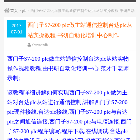
首页
>
plc
> 西门子S7-200 plc做主站通信控制台达plc从站实操教程-书研自动
化培训中心制作
西门子S7-200 plc做主站通信控制台达plc从
2017
07-01
站实操教程-书研自动化培训中心制作
shuyanzdh
plc
,
台达
,
教学相关
,
西门子
,
通信
,
高级教程
西门子S7-200 plc做主站通信控制台达plc从站实物
围观
772
次
已关闭评论
操作视频教程,由书研自动化培训中心-范才千老师
编辑日期：
2018-05-16
字体：
大
中
小
录制;
该教程详细讲解如何实现西门子S7-200 plc做为主
站对台达plc从站进行通信控制,讲解西门子S7-200
plc硬件接线,台达plc接线,西门子S7-200 plc与台达
plc之间通信连接,西门子S7-200 plc与电脑连接,西门
子S7-200 plc程序编写,程序下载,在线调试,台达plc