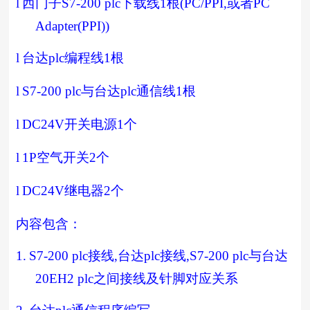
l
西门子
S7-200 plc
下载线
1
根
(PC/PPI,
或者
PC
Adapter(PPI))
l
台达
plc
编程线
1
根
l
S7-200 plc
与台达
plc
通信线
1
根
l
DC24V
开关电源
1
个
l
1P
空气开关
2
个
l
DC24V
继电器
2
个
内容包含：
1.
S7-200 plc
接线
,
台达
plc
接线
,S7-200 plc
与台达
20EH2 plc
之间接线及针脚对应关系