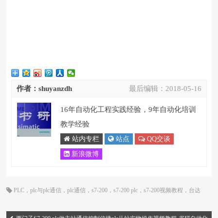
作者：shuyanzdh
最后编辑：
2018-05-16
16年自动化工程实践经验，9年自动化培训
教学经验
站内专栏
站点
QQ交谈
新浪微博
PLC
，
plc与plc通信
，
plc通信
，
s7-200
，
s7-200 plc
，
s7-200视频教程
，
台达
PLC
，
台达PLC应用
，
台达PLC视频
，
台达plc通信
，
通信控制