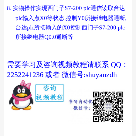
8.
实物操作实现西门子
S7-200 plc
通信读取台达
plc
输入点
X0
等状态
,
控制
Y0
所接继电器通断
,
台达
plc
所接输入的
X0
控制西门子
S7-200 plc
所接继电器
Q0.0
通断等
需要学习及咨询视频教程请联系 QQ：
2252241236 或者 微信号:shuyanzdh