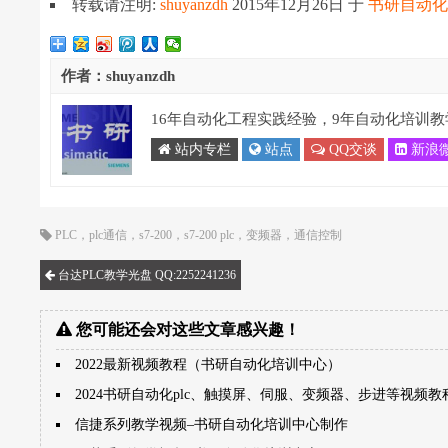
转载请注明:
shuyanzdh
2015年12月26日
于
书研自动
作者：shuyanzdh
16年自动化工程实践经验，9年自动化培训教
站内专栏
站点
QQ交谈
新浪
PLC
，
plc通信
，
s7-200
，
s7-200 plc
，
变频器
，
通信控制
台达PLC教学光盘 QQ:2252241236
您可能还会对这些文章感兴趣！
2022最新视频教程（书研自动化培训中心）
2024书研自动化plc、触摸屏、伺服、变频器、步进等视频教
信捷系列教学视频–书研自动化培训中心制作