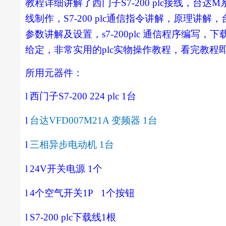
教程详细讲解了西门子
S7-200 plc
接线，台达
M
线制作，
S7-200 plc
通信指令讲解，原理讲解，
参数讲解及设置，
s7-200plc
通信程序编写，下
给定，非常实用的
plc
实物操作教程，看完教程
所用元器件：
l
西门子
S7-200 224 plc 1
台
l
台达
VFD007M21A
变频器
1
台
l
三相异步电动机
1
台
l
24V
开关电源
1
个
l
4
个空气开关
1P 1
个按钮
l
S7-200 plc
下载线
1
根