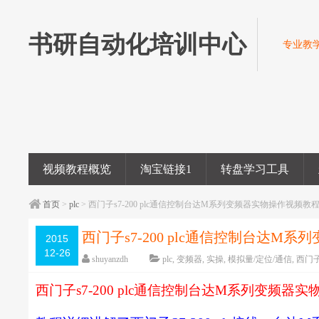
书研自动化培训中心
专业教学
视频教程概览
淘宝链接1
转盘学习工具
首页
>
plc
> 西门子s7-200 plc通信控制台达M系列变频器实物操作视频
西门子s7-200 plc通信控制台达
2015
12-26
shuyanzdh
plc
,
变频器
,
实操
,
模拟量/定位/通信
,
西门
编辑日期：
2018-05-15
字体：
大
中
小
西门子
s7-200 plc
通信控制台达
M
系列变频器实