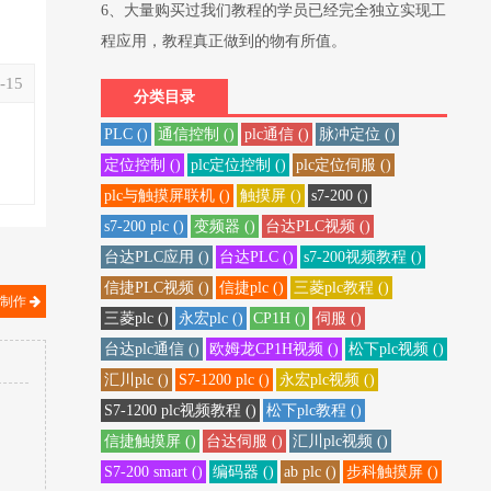
6、大量购买过我们教程的学员已经完全独立实现工
程应用，教程真正做到的物有所值。
-15
分类目录
PLC ()
通信控制 ()
plc通信 ()
脉冲定位 ()
定位控制 ()
plc定位控制 ()
plc定位伺服 ()
plc与触摸屏联机 ()
触摸屏 ()
s7-200 ()
s7-200 plc ()
变频器 ()
台达PLC视频 ()
台达PLC应用 ()
台达PLC ()
s7-200视频教程 ()
信捷PLC视频 ()
信捷plc ()
三菱plc教程 ()
心制作
三菱plc ()
永宏plc ()
CP1H ()
伺服 ()
台达plc通信 ()
欧姆龙CP1H视频 ()
松下plc视频 ()
汇川plc ()
S7-1200 plc ()
永宏plc视频 ()
S7-1200 plc视频教程 ()
松下plc教程 ()
信捷触摸屏 ()
台达伺服 ()
汇川plc视频 ()
S7-200 smart ()
编码器 ()
ab plc ()
步科触摸屏 ()