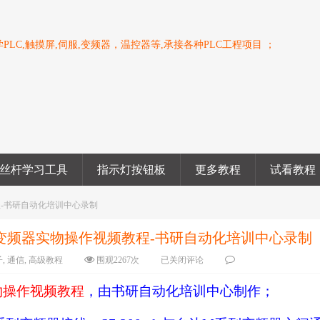
PLC,触摸屏,伺服,变频器，温控器等,承接各种PLC工程项目 ；
丝杆学习工具
指示灯按钮板
更多教程
试看教程
教程-书研自动化培训中心录制
M系列变频器实物操作视频教程-书研自动化培训中心录制
子
,
通信
,
高级教程
围观
2267
次
已关闭评论
物操作视频教程
，由书研自动化培训中心制作；