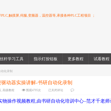
PLC,触摸屏,伺服,变频器，温控器等,承接各种PLC工程项目 ；
丝杆学习工具
指示灯按钮板
更多教程
试看教程
研自动化录制
步进驱动器实操讲解-书研自动化录制
器
,
高级教程
围观
4795
次
已关闭评论
实物操作视频教程
,
由书研自动化培训中心
–
范才千老师