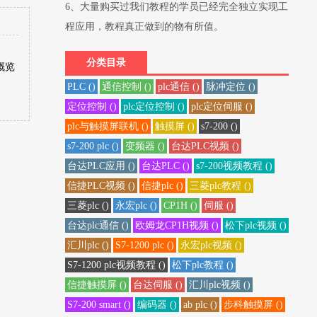
6、大量购买过我们教程的学员已经完全独立实现工
程应用，教程真正做到的物有所值。
分类目录
概览
PLC ()
通信控制 ()
plc通信 ()
脉冲定位 ()
定位控制 ()
plc定位控制 ()
plc定位伺服 ()
plc与触摸屏联机 ()
触摸屏 ()
s7-200 ()
s7-200 plc ()
变频器 ()
台达PLC视频 ()
台达PLC应用 ()
台达PLC ()
s7-200视频教程 ()
信捷PLC视频 ()
信捷plc ()
三菱plc教程 ()
三菱plc ()
永宏plc ()
CP1H ()
伺服 ()
台达plc通信 ()
欧姆龙CP1H视频 ()
松下plc视频 ()
汇川plc ()
S7-1200 plc ()
永宏plc视频 ()
S7-1200 plc视频教程 ()
松下plc教程 ()
信捷触摸屏 ()
台达伺服 ()
汇川plc视频 ()
S7-200 smart ()
编码器 ()
ab plc ()
步科触摸屏 ()