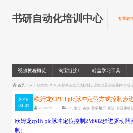
书研自动化培训中心
专业教学
视频教程概览
淘宝链接1
转盘学习工具
首页
>
plc
> 欧姆龙CP1H plc脉冲定位方式控制步进驱动器实操讲解-书
欧姆龙CP1H plc脉冲定位方式控制
2016
03-01
shuyanzdh
plc
,
定位
,
实操
,
教学相关
,
步进
,
步进驱动
编辑日期：
2018-05-17
字体：
大
中
小
欧姆龙
cp1h plc
脉冲定位控制
2M982
步进驱动器
制
;