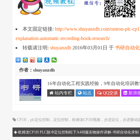
本文固定链接:
http://www.shuyanzdh.com/omron-plc-cp1h-p
explanation-automatic-recording-book-research/
转载请注明:
shuyanzdh
2016年03月01日
于
书研自动
作者：shuyanzdh
16年自动化工程实践经验，9年自动化培训教
站内专栏
站点
QQ交谈
新浪
CP1H
，
plc定位控制
，
定位控制
，
欧姆龙CP1H视频
，
步进定位
，
步进驱动
欧姆龙CP1H PLC脉冲定位控制松下A4伺服实物操作讲解-书研自动化录制