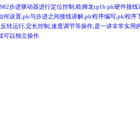
982
步进驱动器进行定位控制
,
欧姆龙
cp1h plc
硬件接线
如何设置
,plc
与步进之间接线讲解
,plc
程序编写
,plc
程序
,
反转运行
,
定长控制
,
速度调节等操作
,
是一讲非常实用
就可以独立操作
.