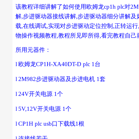
该教程详细讲解了如何使用欧姆龙
cp1h plc
对
2M
解
,
步进驱动器接线讲解
,
步进驱动器细分讲解及
载
,
在线调试
,
实现对步进驱动定位控制
,
正转运行
物操作视频教程
,
教程所见即所得
,
看完教程自己
所用元器件：
l
欧姆龙
CP1H-XA40DT-D plc 1
台
l
2M982
步进驱动器及步进电机
1
套
l
24V
开关电源
1
个
l
5V,12V
开关电源
1
个
l
CP1H plc usb
口下载线
1
根
l
连接线若干