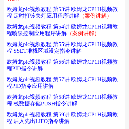
欧姆龙
plc
视频教程 第
53
讲
欧姆龙
CP1H
视频教
程 定时打铃关灯应用程序讲解
（案例讲解）
欧姆龙
plc
视频教程 第
54
讲
欧姆龙
CP1H
视频教
程喷泉控制应用程序讲解
（案例讲解）
欧姆龙
plc
视频教程 第
55
讲
欧姆龙
CP1H
视频教
程
SSET
堆栈区域设定指令讲解
欧姆龙
plc
视频教程 第
56
讲
欧姆龙
CP1H
视频教
程
PID
指令讲解
欧姆龙
plc
视频教程 第
57
讲
欧姆龙
CP1H
视频教
程
PID
指令应用讲解
欧姆龙
plc
视频教程 第
58
讲
欧姆龙
CP1H
视频教
程 栈数据存储
PUSH
指令讲解
欧姆龙
plc
视频教程 第
59
讲
欧姆龙
CP1H
视频教
程 后入先出
LIFO
指令讲解