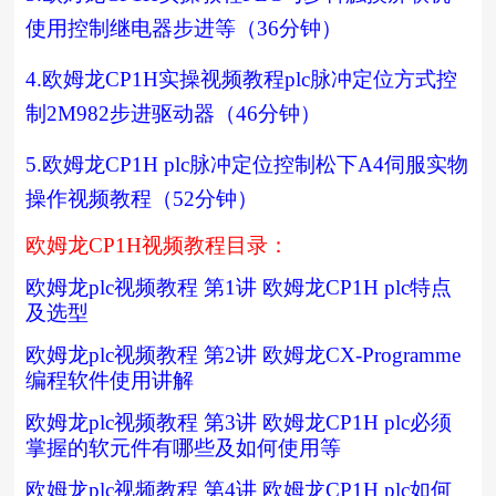
使用控制继电器步进等（
36
分钟）
4.
欧姆龙
CP1H
实操视频教程
plc
脉冲定位方式控
制
2M982
步进驱动器（
46
分钟）
5.
欧姆龙
CP1H plc
脉冲定位控制松下
A4
伺服实物
操作视频教程（
52
分钟）
欧姆龙
CP1H
视频教程目录：
欧姆龙
plc
视频教程 第
1
讲 欧姆龙
CP1H plc
特点
及选型
欧姆龙
plc
视频教程 第
2
讲
欧姆龙
CX-Programme
编程软件使用讲解
欧姆龙
plc
视频教程 第
3
讲
欧姆龙
CP1H plc
必须
掌握的软元件有哪些及如何使用等
欧姆龙
plc
视频教程 第
4
讲
欧姆龙
CP1H plc
如何