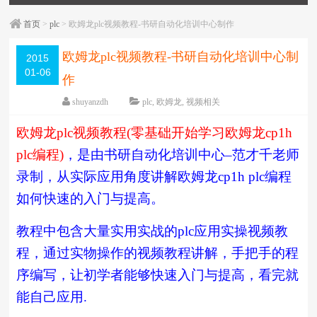
首页
>
plc
> 欧姆龙plc视频教程-书研自动化培训中心制作
欧姆龙plc视频教程-书研自动化培训中心制
2015
01-06
作
shuyanzdh
plc
,
欧姆龙
,
视频相关
围观
3666
次
已关闭评论
欧姆龙
plc
视频教程
(
零基础开始学习欧姆龙
cp1h
编辑日期：
2018-05-16
字体：
大
中
小
plc
编程
)
，是由书研自动化培训中心
–
范才千老师
录制，从实际应用角度讲解欧姆龙
cp1h plc
编程
如何快速的入门与提高。
教程中包含大量实用实战的
plc
应用实操视频教
程，通过实物操作的视频教程讲解，手把手的程
序编写，让初学者能够快速入门与提高，看完就
能自己应用
.