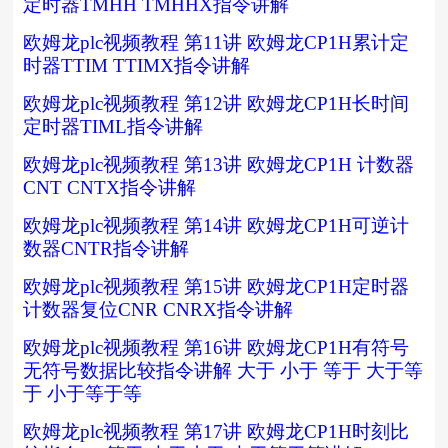
定时器
TMHH TMHHX
指令讲解
欧姆龙
plc
视频教程 第
11
讲
欧姆龙
CP1H
累计定
时器
TTIM TTIMX
指令讲解
欧姆龙
plc
视频教程 第
12
讲
欧姆龙
CP1H
长时间
定时器
TIML
指令讲解
欧姆龙
plc
视频教程 第
13
讲
欧姆龙
CP1H
计数器
CNT CNTX
指令讲解
欧姆龙
plc
视频教程 第
14
讲
欧姆龙
CP1H
可逆计
数器
CNTR
指令讲解
欧姆龙
plc
视频教程 第
15
讲
欧姆龙
CP1H
定时器
计数器复位
CNR CNRX
指令讲解
欧姆龙
plc
视频教程 第
16
讲
欧姆龙
CP1H
有符号
无符号数据比较指令讲解 大于 小于 等于 大于等
于 小于等于等
欧姆龙
plc
视频教程 第
17
讲
欧姆龙
CP1H
时刻比