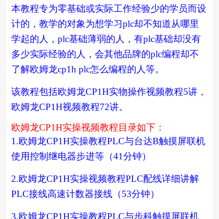
本教程专为零基础或实际工作经验少的学员而设
计的，教学的对象为想学习
plc
却不知道从哪里
学起的人，
plc
基础薄弱的人，有
plc
基础却没有
多少实际经验的人，会其他品牌的
plc
编程却不
了解欧姆龙
cp1h plc
怎么编程的人等。
该教程包括欧姆龙
CP1H
实物操作视频教程
5
讲，
欧姆龙
CP1H
视频教程
72
讲。
欧姆龙
CP1H
实操视频教程目录如下：
1.
欧姆龙
CP1H
实操教程
PLC
与台达
B
触摸屏联机
使用控制继电器步进等（
41
分钟）
2.
欧姆龙
CP1H
实操视频教程
PLC
配线详细讲解
PLC
接线高速计数器接线（
53
分钟）
3.
欧姆龙
CP1H
实操教程
PLC
与步科触摸屏联机