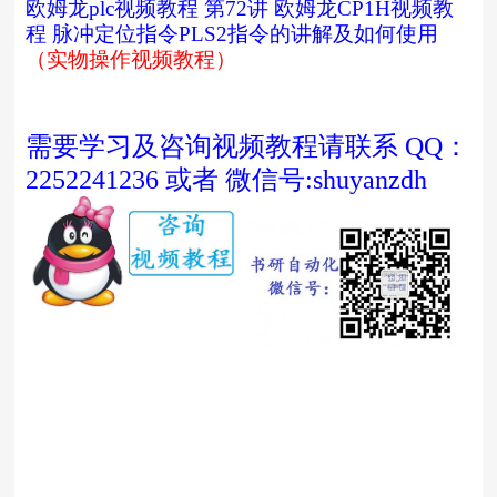
欧姆龙
plc
视频教程 第
72
讲
欧姆龙
CP1H
视频教
程 脉冲定位指令
PLS2
指令的讲解及如何使用
（实物操作视频教程）
需要学习及咨询视频教程请联系 QQ：
2252241236 或者 微信号:shuyanzdh