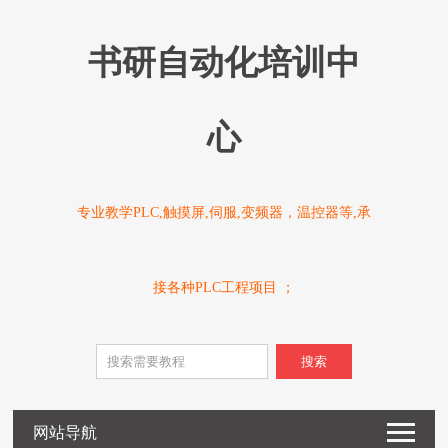
书研自动化培训中
心
专业教学PLC,触摸屏,伺服,变频器，温控器等,承
接各种PLC工程项目 ；
搜索
网站导航