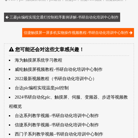
多屏一机
，
触摸屏
，
通信控制
三菱plc编程实现交通灯控制程序案例讲解-书研自动化培训中心制作
信捷触摸屏一屏多机实物操作视频教程-书研自动化培训中心制作
您可能还会对这些文章感兴趣！
海为触摸屏系统学习教程
威纶触摸屏视频教程-书研自动化培训中心制作
2022最新视频教程（书研自动化培训中心）
台达plc编程实现温度pid控制
2024书研自动化plc、触摸屏、伺服、变频器、步进等视频教
程概览
台达系列教学视频–书研自动化培训中心制作
信捷系列教学视频–书研自动化培训中心制作
西门子系列教学视频–书研自动化培训中心制作