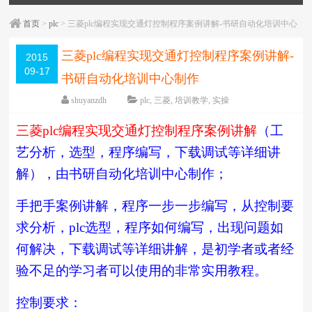
首页
>
plc
> 三菱plc编程实现交通灯控制程序案例讲解-书研自动化培训中心
制作
三菱plc编程实现交通灯控制程序案例讲解-
2015
09-17
书研自动化培训中心制作
shuyanzdh
plc
,
三菱
,
培训教学
,
实操
围观
1277
次
已关闭评论
三菱
plc
编程实现交通灯控制程序案例讲解
（工
编辑日期：
2018-05-14
字体：
大
中
小
艺分析，选型，程序编写，下载调试等详细讲
解），由书研自动化培训中心制作；
手把手案例讲解，程序一步一步编写，从控制要
求分析，plc选型，程序如何编写，出现问题如
何解决，下载调试等详细讲解，是初学者或者经
验不足的学习者可以使用的非常实用教程。
控制要求：