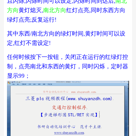
且闪烁
,
闪烁时间可以设定
,
闪烁时间到达后
,
南北
方向
黄灯熄灭
,
南北方向
红灯点亮
,
同时东西方向
绿灯点亮
;
反复运行
!
其中东西
/
南北方向的绿灯时间
,
黄灯时间可以设
定
,
红灯不需设定
!
任何时候按下一按钮，关闭正在运行的红绿灯控
制，点亮南北和东西的黄灯，同时闪烁，定时器
显示
99
；