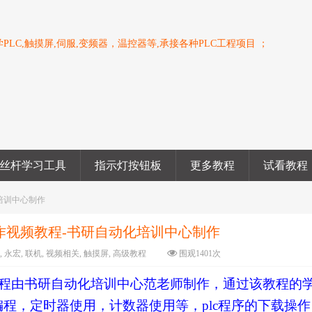
PLC,触摸屏,伺服,变频器，温控器等,承接各种PLC工程项目 ；
丝杆学习工具
指示灯按钮板
更多教程
试看教程
化培训中心制作
物操作视频教程-书研自动化培训中心制作
关
,
永宏
,
联机
,
视频相关
,
触摸屏
,
高级教程
围观
1401
次
体：
大
中
小
操作教程由书研自动化培训中心范老师制作，通过该教程的
编程，定时器使用，计数器使用等，plc程序的下载操作