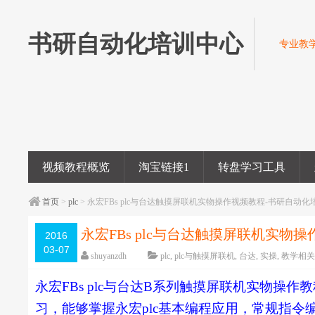
书研自动化培训中心
专业教学
视频教程概览
淘宝链接1
转盘学习工具
首页
>
plc
> 永宏FBs plc与台达触摸屏联机实物操作视频教程-书研自动
永宏FBs plc与台达触摸屏联机实
2016
03-07
shuyanzdh
plc
,
plc与触摸屏联机
,
台达
,
实操
,
教学相
已关闭评论
编辑日期：
2018-05-23
字
永宏FBs plc与台达B系列触摸屏联机实物
习，能够掌握永宏plc基本编程应用，常规指令