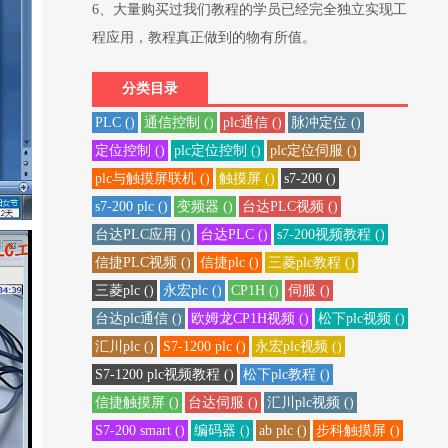
6、大量购买过我们教程的学员已经完全独立实现工
程应用，教程真正做到的物有所值。
分类目录
PLC ()
通信控制 ()
plc通信 ()
脉冲定位 ()
定位控制 ()
plc定位控制 ()
plc定位伺服 ()
plc与触摸屏联机 ()
触摸屏 ()
s7-200 ()
s7-200 plc ()
变频器 ()
台达PLC视频 ()
台达PLC应用 ()
台达PLC ()
s7-200视频教程 ()
信捷PLC视频 ()
信捷plc ()
三菱plc教程 ()
三菱plc ()
永宏plc ()
CP1H ()
伺服 ()
台达plc通信 ()
欧姆龙CP1H视频 ()
松下plc视频 ()
汇川plc ()
S7-1200 plc ()
永宏plc视频 ()
S7-1200 plc视频教程 ()
松下plc教程 ()
信捷触摸屏 ()
台达伺服 ()
汇川plc视频 ()
S7-200 smart ()
编码器 ()
ab plc ()
步科触摸屏 ()