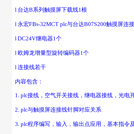
l
台达
B
系列触摸屏下载线
1
根
l
永宏
FBs-32MCT plc
与台达
B07S200
触摸屏连
l
DC24V
继电器
1
个
l
欧姆龙增量型旋转编码器
1
个
l
连接线若干
内容包含：
1.
plc
接线，空气开关接线，继电器接线，光电
2.
plc
与触摸屏连接线针脚对应关系
3.
plc
程序编写，输入，输出点应用，基本指令