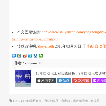
本文固定链接:
http://www.shuyanzdh.com/yonghong-fbs-32
training-center-for-automation/
转载请注明:
shuyanzdh
2016年03月07日
于
书研自动
作者：shuyanzdh
16年自动化工程实践经验，9年自动化培训教
站内专栏
站点
QQ交谈
新浪
PLC
，
plc与触摸屏联机
，
台达触摸屏
，
永宏plc
，
永宏plc视频
，
触摸屏