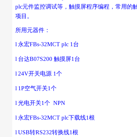
plc元件监控调试等，触摸屏程序编程，常用
项目。
所用元器件：
l
永宏
FBs-32MCT plc 1
台
l
台达
B07S200
触摸屏
1
台
l
24V
开关电源
1
个
l
1P
空气开关
1
个
l
光电开关
1
个
NPN
l
永宏
FBs-32MCT plc
下载线
1
根
l
USB
转
RS232
转换线
1
根