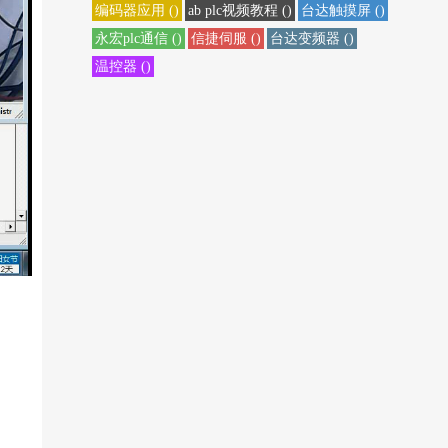
编码器应用 ()
ab plc视频教程 ()
台达触摸屏 ()
永宏plc通信 ()
信捷伺服 ()
台达变频器 ()
温控器 ()