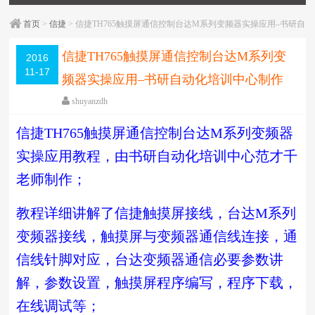
首页
>
信捷
> 信捷TH765触摸屏通信控制台达M系列变频器实操应用–书研自
动化培训中心制作
信捷TH765触摸屏通信控制台达M系列变
2016
11-17
频器实操应用–书研自动化培训中心制作
shuyanzdh
信捷
,
变频器
,
实操
,
模拟量/定位/通信
,
视频相关
,
触摸
信捷TH765触摸屏通信控制台达M系列变频器
屏
,
通信
,
高级教程
围观
4081
次
已关闭评论
实操应用教程，由书研自动化培训中心范才千
编辑日期：
2018-05-11
字体：
大
中
小
老师制作；
教程详细讲解了
信捷触摸屏接线，台达M系列
变频器接线，触摸屏与变频器通信线连接，通
信线针脚对应，台达变频器通信必要参数讲
解，参数设置，触摸屏程序编写，程序下载，
在线调试等；