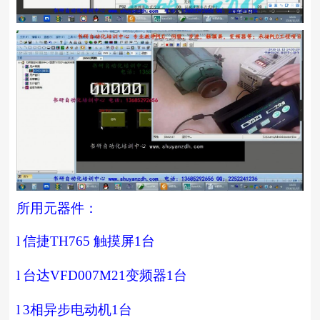
所用元器件：
l
信捷
TH765
触摸屏
1
台
l
台达
VFD007M21
变频器
1
台
l
3
相异步电动机
1
台