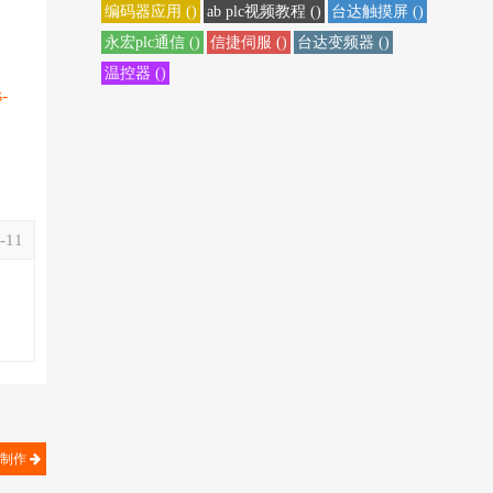
编码器应用 ()
ab plc视频教程 ()
台达触摸屏 ()
永宏plc通信 ()
信捷伺服 ()
台达变频器 ()
温控器 ()
s-
-11
心制作