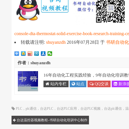
console-dta-thermostat-solid-exercise-book-research-training-c
转载请注明:
shuyanzdh
2016年07月28日
于
书研自动
作者：shuyanzdh
16年自动化工程实践经验，9年自动化培训教
站内专栏
站点
QQ交谈
新浪
PLC
，
plc通信
，
台达PLC
，
台达PLC应用
，
台达PLC视频
，
台达plc通信
，
温
台达温控器视频教程–书研自动化培训中心制作