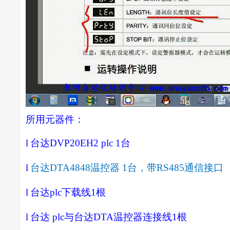
所用元器件：
l
台达
DVP20EH2 plc 1
台
l
台达
DTA4848
温控器
1
台，带
RS485
通信接口
l
台达
plc
下载线
1
根
l
台达
plc
与台达
DTA
温控器连接线
1
根