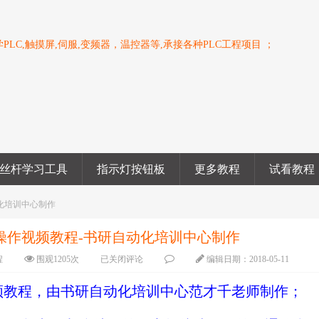
PLC,触摸屏,伺服,变频器，温控器等,承接各种PLC工程项目 ；
丝杆学习工具
指示灯按钮板
更多教程
试看教程
动化培训中心制作
物操作视频教程-书研自动化培训中心制作
程
围观
1205
次
已关闭评论
编辑日期：
2018-05-11
频教程，
由书研自动化培训中心范才千老师制作；