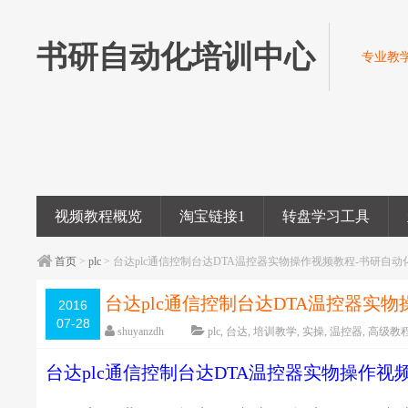
书研自动化培训中心
专业教学
视频教程概览
淘宝链接1
转盘学习工具
首页
>
plc
> 台达plc通信控制台达DTA温控器实物操作视频教程-书研自
台达plc通信控制台达DTA温控器实
2016
07-28
shuyanzdh
plc
,
台达
,
培训教学
,
实操
,
温控器
,
高级教
字体：
大
中
小
台达plc通信控制台达DTA温控器实物操作视