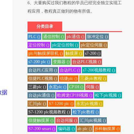
6、大量购买过我们教程的学员已经完全独立实现工
程应用，教程真正做到的物有所值。
分类目录
PLC ()
通信控制 ()
plc通信 ()
脉冲定位 ()
定位控制 ()
plc定位控制 ()
plc定位伺服 ()
plc与触摸屏联机 ()
触摸屏 ()
s7-200 ()
s7-200 plc ()
变频器 ()
台达PLC视频 ()
台达PLC应用 ()
台达PLC ()
s7-200视频教程 ()
信捷PLC视频 ()
信捷plc ()
三菱plc教程 ()
三菱plc ()
永宏plc ()
CP1H ()
伺服 ()
数据
台达plc通信 ()
欧姆龙CP1H视频 ()
松下plc视频 ()
汇川plc ()
S7-1200 plc ()
永宏plc视频 ()
S7-1200 plc视频教程 ()
松下plc教程 ()
信捷触摸屏 ()
台达伺服 ()
汇川plc视频 ()
S7-200 smart ()
编码器 ()
ab plc ()
步科触摸屏 ()