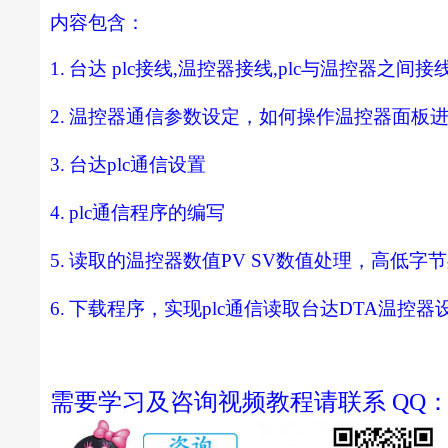
内容包含：
1.
台达
plc
接线
,
温控器接线
,plc
与温控器之间接
2.
温控器通信参数设定，如何操作温控器面板
3.
台达
plc
通信设置
4.
plc
通信程序的编写
5.
读取的温控器数值
PV SV
数值处理，高低字节
6.
下载程序，实现
plc
通信读取台达
DTA
温控器
需要学习及咨询视频教程请联系 QQ：22522