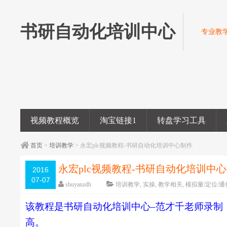
书研自动化培训中心
专业教学
视频教程概览
淘宝链接1
转盘学习工具
首页
>
培训教学
> 永宏plc视频教程-书研自动化培训中心制作
永宏plc视频教程-书研自动化培训中
2016
07-07
shuyanzdh
培训教学
,
实操
,
教学相关
,
模拟量/定位/通
编辑日期：
2019-04-26
字体：
大
中
小
该教程是书研自动化培训中心–范才千老师录制
高。