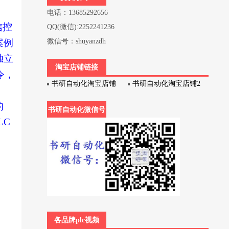
电话：13685292656
信控
QQ(微信):2252241236
案例
微信号：shuyanzdh
独立
淘宝店铺链接
令，
书研自动化淘宝店铺
书研自动化淘宝店铺2
的
书研自动化微信号
LC
各品牌plc视频