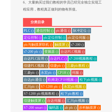
6、大量购买过我们教程的学员已经完全独立实现工
程应用，教程真正做到的物有所值。
分类目录
PLC ()
通信控制 ()
plc通信 ()
脉冲定位 ()
定位控制 ()
plc定位控制 ()
plc定位伺服 ()
plc与触摸屏联机 ()
触摸屏 ()
s7-200 ()
s7-200 plc ()
变频器 ()
台达PLC视频 ()
台达PLC应用 ()
台达PLC ()
s7-200视频教程 ()
信捷PLC视频 ()
信捷plc ()
三菱plc教程 ()
三菱plc ()
永宏plc ()
CP1H ()
伺服 ()
台达plc通信 ()
欧姆龙CP1H视频 ()
松下plc视频 ()
汇川plc ()
S7-1200 plc ()
永宏plc视频 ()
S7-1200 plc视频教程 ()
松下plc教程 ()
信捷触摸屏 ()
台达伺服 ()
汇川plc视频 ()
S7-200 smart ()
编码器 ()
ab plc ()
步科触摸屏 ()