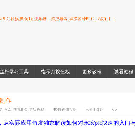
PLC,触摸屏,伺服,变频器，温控器等,承接各种PLC工程项目 ；
丝杆学习工具
指示灯按钮板
更多教程
试看教程
心制作
信
,
永宏
,
视频相关
,
高级教程
围观
4877
次
已关闭评论
，从实际应用角度独家解读如何对永宏plc快速的入门