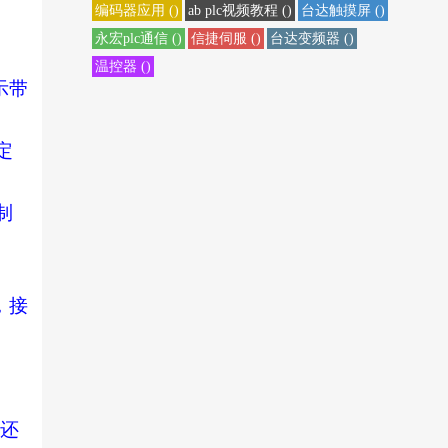
编码器应用 ()
ab plc视频教程 ()
台达触摸屏 ()
永宏plc通信 ()
信捷伺服 ()
台达变频器 ()
温控器 ()
示带
定
制
，接
）
及还