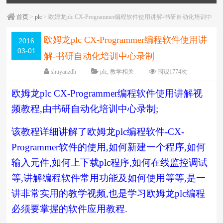
首页
>
plc
> 欧姆龙plc CX-Programmer编程软件使用讲解-书研自动化培训中
心录制
欧姆龙plc CX-Programmer编程软件使用讲
2016
03-01
解-书研自动化培训中心录制
shuyanzdh
plc
,
教学相关
围观
1774
次
已关闭评论
编辑日期：
2018-05-16
欧姆龙
plc CX-Programmer
编程软件使用讲解视
字体：
大
中
小
频教程
,
由书研自动化培训中心录制
;
该教程详细讲解了欧姆龙
plc
编程软件
-CX-
Programmer
软件的使用
,
如何新建一个程序
,
如何
输入元件
,
如何上下载
plc
程序
,
如何在线监控调试
等
,
讲解编程软件常用功能及如何使用等等
,
是一
讲非常实用的教学视频
,
也是学习欧姆龙
plc
编程
必须要掌握的软件应用教程
.