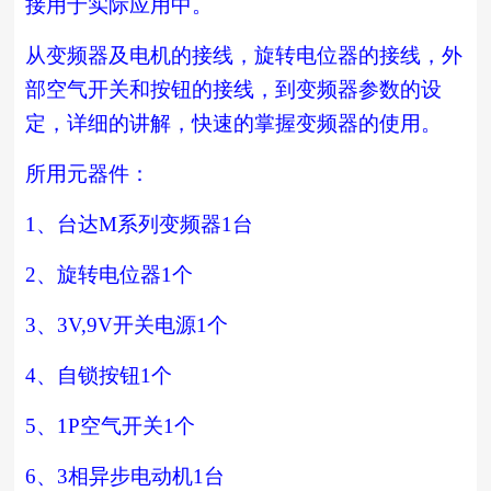
接用于实际应用中。
从变频器及电机的接线，旋转电位器的接线，外
部空气开关和按钮的接线，到变频器参数的设
定，详细的讲解，快速的掌握变频器的使用。
所用元器件：
1
、台达
M
系列变频器
1
台
2
、旋转电位器
1
个
3
、
3V,9V
开关电源
1
个
4
、自锁按钮
1
个
5
、
1P
空气开关
1
个
6
、
3
相异步电动机
1
台