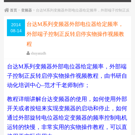
首页
>
变频器
> 台达M系列变频器外部电位器给定频率，外部端子控制正反
转启停实物操作视频教程
台达M系列变频器外部电位器给定频率，
2014
08-14
外部端子控制正反转启停实物操作视频教
程
shuyanzdh
变频器
,
台达
,
培训教学
,
实操
,
视频相关
台达
M
系列变频器外部电位器给定频率，外部端
围观
6113
次
已关闭评论
子控制正反转启停实物操作视频教程，由书研自
编辑日期：
2018-05-11
字体：
大
中
小
动化培训中心
–
范才千老师制作；
教程详细讲解台达变频器的使用，如何使用外部
开关或者按钮来实现变频器的启动和停止，如何
通过外部旋转电位器给定变频器的频率控制电机
运转的快慢，非常实用的实物操作教程，可以直