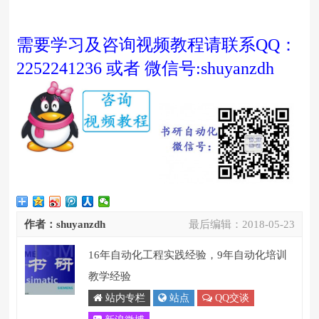
需要学习及咨询视频教程请联系QQ：
2252241236 或者 微信号:shuyanzdh
作者：shuyanzdh
最后编辑：
2018-05-23
16年自动化工程实践经验，9年自动化培训
教学经验
站内专栏
站点
QQ交谈