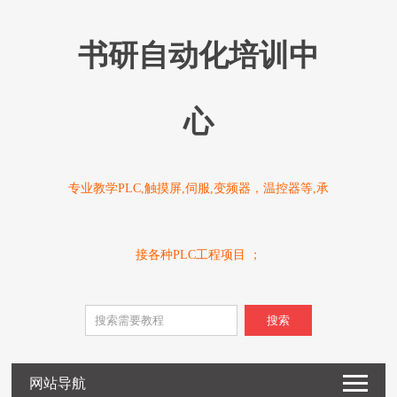
书研自动化培训中
心
专业教学PLC,触摸屏,伺服,变频器，温控器等,承
接各种PLC工程项目 ；
搜索
网站导航