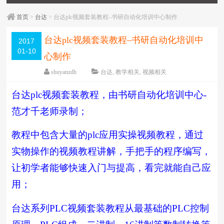
首页
>
台达
> 台达plc视频套装教程–书研自动化培训中心制作
台达plc视频套装教程–书研自动化培训中
2017
01-10
心制作
shuyanzdh
台达
,
教学相关
,
视频相关
围观
9967
次
已关闭评论
台达plc视频套装教程，由书研自动化培训中心-
编辑日期：
2020-02-09
字体：
大
中
小
范才千老师录制；
教程中包含大量的plc应用实操视频教程，通过
实物操作的视频教程讲解，手把手的程序编写，
让初学者能够快速入门与提高，看完就能自己应
用；
台达系列PLC视频套装教程从最基础的PLC控制