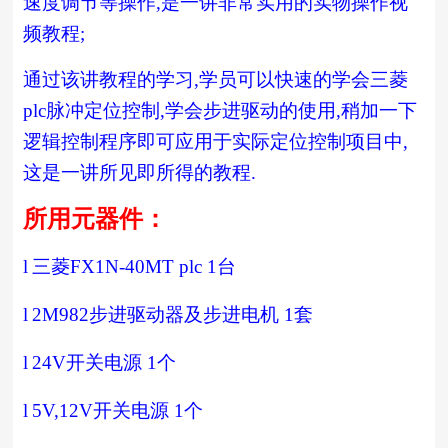
速度调节等操作
,
是一讲非常实用的实物操作视
频教程
;
通过该讲教程的学习
,
学员可以快速的学会三菱
plc
脉冲定位控制
,
学会步进驱动的使用
,
稍加一下
逻辑控制程序即可应用于实际定位控制项目中
,
这是一讲所见即所得的教程
.
所用元器件：
l
三菱
FX1N-40MT plc 1
台
l
2M982
步进驱动器及步进电机
1
套
l
24V
开关电源
1
个
l
5V,12V
开关电源
1
个