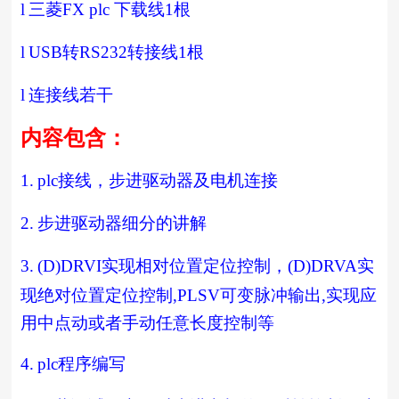
l
三菱
FX plc
下载线
1
根
l
USB
转
RS232
转接线
1
根
l
连接线若干
内容包含：
1.
plc
接线，步进驱动器及电机连接
2.
步进驱动器细分的讲解
3.
(D)DRVI
实现相对位置定位控制，
(D)DRVA
实
现绝对位置定位控制
,PLSV
可变脉冲输出
,
实现应
用中点动或者手动任意长度控制等
4.
plc
程序编写