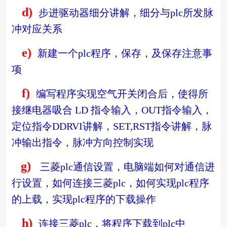
d)
步进驱动器细分讲解，细分与
plc
所发脉
冲对应关系
e)
新建一个
plc
程序，保存，及保存注意事
项
f)
编写程序实现空气开关闭合后，使得所
接继电器吸合
LD
指令输入，
OUT
指令输入，
定位指令
DDRVI
讲解，
SET,RST
指令讲解，脉
冲输出指令，脉冲方向控制实现
g)
三菱
plc
通信设置，电脑端如何对通信进
行设置，如何连接三菱
plc
，如何实现
plc
程序
的上载，实现
plc
程序的下载操作
h)
连接三菱
plc
，将程序下载到
plc
中