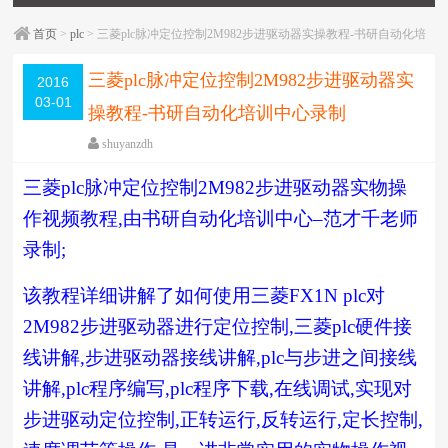
首页
>
plc
> 三菱plc脉冲定位控制2M982步进驱动器实操教程-书研自动化培
训中心录制
三菱plc脉冲定位控制2M982步进驱动器实
2016
03-01
操教程-书研自动化培训中心录制
shuyanzdh
plc
,
实操
,
教学相关
,
模拟量/定位/通信
,
步进
,
步进驱动
三菱
plc
脉冲定位控制
2M982
步进驱动器实物操
器
,
高级教程
围观
931
次
已关闭评论
作视频教程
,
由书研自动化培训中心
–
范才千老师
编辑日期：
2019-06-25
字体：
大
中
小
录制
;
该教程详细讲解了如何使用三菱
FX1N plc
对
2M982
步进驱动器进行定位控制
,
三菱
plc
硬件接
线讲解
,
步进驱动器接线讲解
,plc
与步进之间接线
讲解
,plc
程序编写
,plc
程序下载
,
在线调试
,
实现对
步进驱动定位控制
,
正转运行
,
反转运行
,
定长控制
,