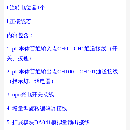
l
旋转电位器
1
个
l
连接线若干
内容包含：
1.
plc
本体普通输入点
CH0
，
CH1
通道接线（开
关、按钮）
2.
plc
本体普通输出点
CH100
，
CH101
通道接线
（指示灯、继电器）
3.
npn
光电开关接线
4.
增量型旋转编码器接线
5.
扩展模块
DA041
模拟量输出接线