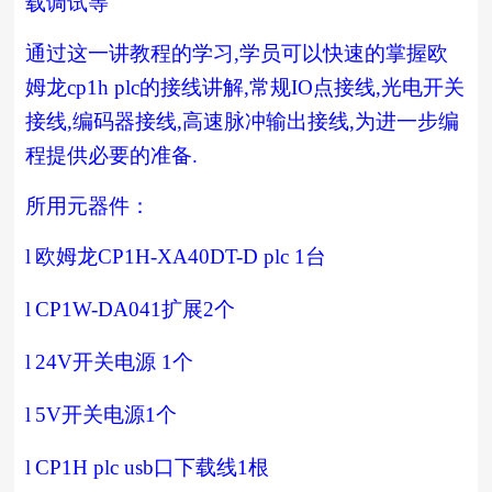
载调试等
通过这一讲教程的学习
,
学员可以快速的掌握欧
姆龙
cp1h plc
的接线讲解
,
常规
IO
点接线
,
光电开关
接线
,
编码器接线
,
高速脉冲输出接线
,
为进一步编
程提供必要的准备
.
所用元器件：
l
欧姆龙
CP1H-XA40DT-D plc 1
台
l
CP1W-DA041
扩展
2
个
l
24V
开关电源
1
个
l
5V
开关电源
1
个
l
CP1H plc usb
口下载线
1
根