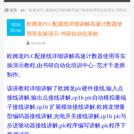
首页
>
plc
> 欧姆龙PLC配接线详细讲解高速计数器使用等实操演示-书研自
动化录制
欧姆龙PLC配接线详细讲解高速计数器使
2016
03-02
用等实操演示-书研自动化录制
shuyanzdh
plc
,
入门教程
,
实操
,
教学相关
,
欧姆龙
欧姆龙
PLC
配接线详细讲解高速计数器使用等实
围观
4323
次
已关闭评论
操演示教程
,
由书研自动化培训中心
–
范才千老师
编辑日期：
2018-05-17
字体：
大
中
小
制作
;
该讲教程详细讲解了欧姆龙
plc
硬件接线
,
输入点
接线讲解
,
输出点接线讲解
,cp1h plc
自动模拟量端
子接线讲解
,cp1h
扩展模块接线讲解
,
欧姆龙增量
型编码器接线讲解
,
光电开关接线讲解
,cp1h plc
与
步进驱动器接线讲解
,plc
程序编写讲解
,plc
程序下