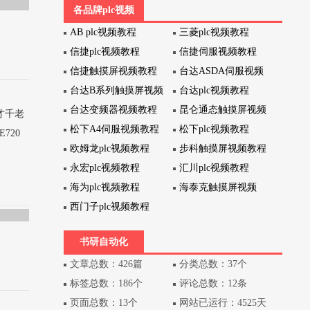
各品牌plc视频
AB plc视频教程
三菱plc视频教程
信捷plc视频教程
信捷伺服视频教程
信捷触摸屏视频教程
台达ASDA伺服视频
台达B系列触摸屏视频
台达plc视频教程
台达变频器视频教程
昆仑通态触摸屏视频
范才千老
松下A4伺服视频教程
松下plc视频教程
720
欧姆龙plc视频教程
步科触摸屏视频教程
永宏plc视频教程
汇川plc视频教程
海为plc视频教程
海泰克触摸屏视频
西门子plc视频教程
书研自动化
文章总数：426篇
分类总数：37个
标签总数：186个
评论总数：12条
页面总数：13个
网站已运行：4525天