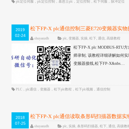
plc定位伺服
，
plc定位控制
，
基恩士plc
，
定位控制
，
松下伺服
，
脉冲定位
松下FP-X plc通信控制三菱E720变频
2019
02-24
shuyanzdh
plc
,
变频器
,
实操
,
松下
,
通信
,
高级教程
松下FP-X plc MODBUS
师录制; 该教程详细讲解如何实现松下
变频器接线,松下FP-X&nbs....
PLC
，
plc通信
，
变频器
，
松下plc教程
，
松下plc视频
，
通信控制
松下FP-X plc通信读取条形码扫描器数
2018
07-25
shuyanzdh
plc
,
实操
,
条形码扫描器
,
松下
,
通信
,
高级教