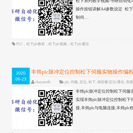
松下系列教学视频-书研自动化
操作按钮讲解A4参数设定 松下
制伺....
PLC
，
松下plc教程
，
松下plc视频
，
松下plc通信
丰炜plc脉冲定位控制松下伺服实物操作编
2020
06-23
shuyanzdh
plc
,
伺服
,
定位
,
松下
,
模拟量/定位/通信
,
高
丰炜plc脉冲定位控制松下伺服
实现丰炜plc脉冲定位控制松下
接,丰炜plc与电脑连接,丰炜pl