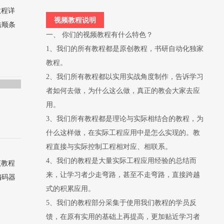
教程详
视频教程说明
浩顺条
一、 你们的视频教程有什么特色？
1、我们的所有教程都是原创教程，书研自动化独家
教程。
2、我们所有教程都以实用实战角度制作，告诉学习
者如何去做，为什么这么做，真正的教会大家去应
用。
3、我们所有教程都是理论与实际相结合的教程，为
什么这样做，在实际工程应用中是怎么实现的。教
程直接与实际控制工程相对应、相联系。
4、我们的教程是大量实际工程应用经验的总结而
该教程
来，让学习者少走弯路，甚至不走弯路，直接跨越
编码器
式的积累应用。
5、我们的教程部分采集于使用我们教程的学员反
馈，在原有实用的基础上再提高，更加贴近学习者