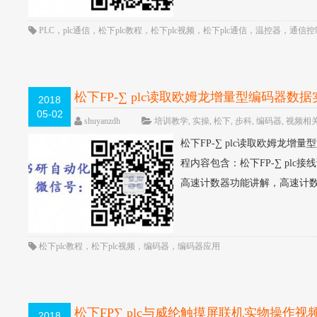
PLC
，
plc通信
，
松下plc教程
，
松下plc视频
，
松下plc通信
，
温控器
，
通信控
松下FP-∑ plc读取欧姆龙增量型编码器
2018
05-02
shuyanzdh
培训教学
,
实操
,
松下
,
步科
,
编码器
,
视频相
松下FP-∑ plc读取欧姆龙
程内容包含：松下FP-∑ plc
高速计数器功能讲解，高速计数器
松下plc教程
，
松下plc视频
，
编码器
，
编码器应用
松下FP∑ plc与威纶触摸屏联机实物操作
2018