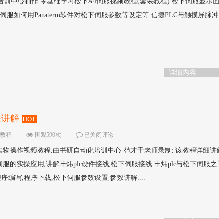
培训中心制作 零基础学习松下A4伺服视频教程(套装教程) 松下伺服显示
伺服如何用Panaterm软件对松下伺服参数等设定等 信捷PLC与触摸屏脉
详细内容
程讲解
HOT
级教程
围观590次
已关闭评论
实物操作视频教程,由书研自动化培训中心-范才千老师录制; 该教程详细讲
伺服的实操应用,讲解丰炜plc硬件接线,松下伺服接线,丰炜plc与松下伺服
c程序编写,程序下载,松下伺服参数设置,参数讲解....