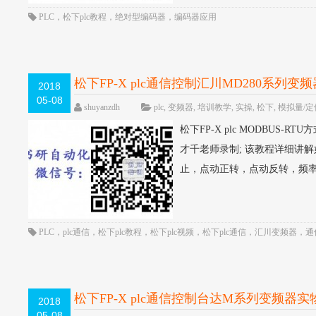
PLC
，
松下plc教程
，
绝对型编码器
，
编码器应用
松下FP-X plc通信控制汇川MD280系
2018
05-08
shuyanzdh
plc
,
变频器
,
培训教学
,
实操
,
松下
,
模拟量/定
松下FP-X plc MODBUS
才千老师录制; 该教程详细讲解
止，点动正转，点动反转，频率给
PLC
，
plc通信
，
松下plc教程
，
松下plc视频
，
松下plc通信
，
汇川变频器
，
通
松下FP-X plc通信控制台达M系列变频
2018
05-08