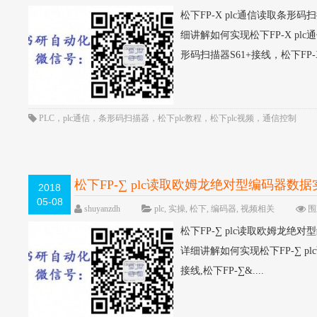
松下FP-X plc通信读取条
细讲解如何实现松下FP-X pl
形码扫描器S61+接线，松下FP-
PLC
，
plc通信
，
条形码扫描器
，
松下plc教程
，
松下plc视频
，
通信控制
松下FP-∑ plc读取欧姆龙绝对型编码器
2018
05-08
shuyanzdh
plc
,
实操
,
松下
,
编码器
,
视频相关
围
松下FP-∑ plc读取欧姆龙
详细讲解如何实现松下FP-∑ p
接线,松下FP-∑&....