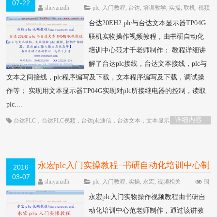
07-22
教程-书研自动化培训中心制作
HOT
shuyanzdh
plc
,
入门教程
,
台达
,
培训教学
,
实操
,
联机
,
视频
相关
,
通信
围观1252次
已关闭评论
台达20EH2 plc与台达文本显示器TP04G
联机实物操作视频教程，由书研自动化
培训中心范才千老师制作； 教程详细讲
解了台达plc接线，台达文本接线，plc与
文本之间接线，plc程序编写及下载，文本程序编写及下载，调试操
作等； 实现用文本显示器TP04G实现对plc所接继电器的控制，读取
plc....
详细内容
台达PLC
，
台达PLC视频
，
台达plc通信
，
台达文本
，
文本显示器
永宏plc入门实操教程–书研自动化培训中心制
2016
03-07
作
HOT
shuyanzdh
plc
,
入门教程
,
实操
,
永宏
,
视频相关
围
观1833次
已关闭评论
永宏plc入门实物操作视频教程由书研自
动化培训中心范老师制作，通过该讲教