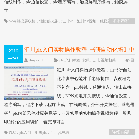
信线制作，plc通信设置，plc程序编写，触摸屏程序编写，触摸屏
主....
详细内容
plc与触摸屏联机
，
信捷触摸屏
，
汇川plc
，
汇川plc视频
，
触摸屏
，
触摸屏教
程
汇川plc入门实物操作教程–书研自动化培训中
2016
11-27
心制作
HOT
shuyanzdh
plc
,
入门教程
,
实操
,
汇川
,
视频相关
围
观2378次
已关闭评论
汇川plc入门实物操作教程，由书研自动
化培训中心范才千老师制作，该教程内
容包含：plc接线，普通输入、输出点接
线，NPN光电开关接线，plc通信设置，
程序编写，程序下载，程序上载，在线调试，外部开关按钮、继电器
等与plc内部元件对应关系等，非常实用的实物操作视频教程，所见
即所得的应用讲解，看完即可自....
详细内容
PLC
，
plc入门
，
汇川plc
，
汇川plc视频