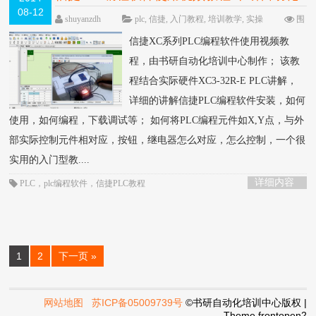
08-12
培训中心制作
HOT
shuyanzdh
plc
,
信捷
,
入门教程
,
培训教学
,
实操
围
观5025次
已关闭评论
信捷XC系列PLC编程软件使用视频教
程，由书研自动化培训中心制作； 该教
程结合实际硬件XC3-32R-E PLC讲解，
详细的讲解信捷PLC编程软件安装，如何
使用，如何编程，下载调试等； 如何将PLC编程元件如X,Y点，与外
部实际控制元件相对应，按钮，继电器怎么对应，怎么控制，一个很
实用的入门型教....
详细内容
PLC
，
plc编程软件
，
信捷PLC教程
1
2
下一页 »
网站地图
苏ICP备05009739号
©书研自动化培训中心版权 |
Theme
frontopen2