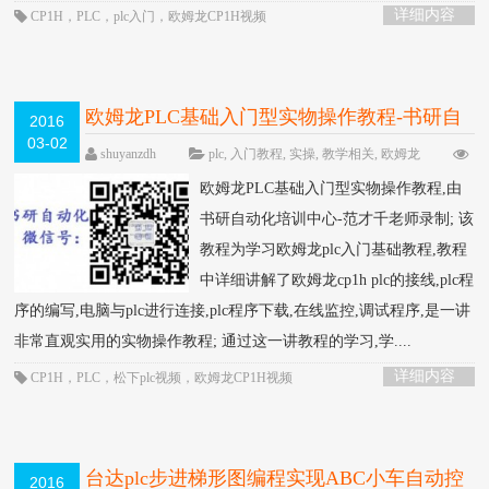
详细内容
CP1H
，
PLC
，
plc入门
，
欧姆龙CP1H视频
欧姆龙PLC基础入门型实物操作教程-书研自
2016
03-02
动化录制
HOT
shuyanzdh
plc
,
入门教程
,
实操
,
教学相关
,
欧姆龙
围观645次
已关闭评论
欧姆龙PLC基础入门型实物操作教程,由
书研自动化培训中心-范才千老师录制; 该
教程为学习欧姆龙plc入门基础教程,教程
中详细讲解了欧姆龙cp1h plc的接线,plc程
序的编写,电脑与plc进行连接,plc程序下载,在线监控,调试程序,是一讲
非常直观实用的实物操作教程; 通过这一讲教程的学习,学....
详细内容
CP1H
，
PLC
，
松下plc视频
，
欧姆龙CP1H视频
台达plc步进梯形图编程实现ABC小车自动控
2016