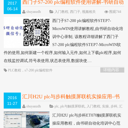
西门子S7-200 plc编程软件使用讲解-书研自动
2017
06-14
化培训中心制作
HOT
shuyanzdh
入门教程
,
西门子
,
视频相关
围观744
次
已关闭评论
西门子S7-200 plc编程软件STEP7-
MicroWIN使用讲解教程,由书研自动化培
训中心录制; 该教程详细讲解了西门子
S7-200 plc编程软件STEP7-MicroWIN软
件的使用,如何新建一个程序,如何输入元件,如何上下载plc程序,如何
在线监控调试,符号表使用,状态表使用,数据块使....
详细内容
PLC教程
，
s7-200 plc编程软件
汇川H2U plc与步科触摸屏联机实操应用–书
2016
11-27
研自动化培训中心制作
HOT
shuyanzdh
plc
,
plc与触摸屏联机
,
入门教程
,
实操
,
步科
,
汇
川
,
联机
,
视频相关
,
触摸屏
围观1606次
已关闭评
汇川H2U plc与步科ET070触摸屏联机实
论
操应用教程，由书研自动化培训中心范