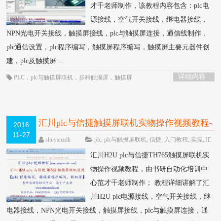
才千老师制作，该教程内容包含：plc电
源接线，空气开关接线，继电器接线，
NPN光电开关接线，触摸屏接线，plc与触摸屏连接，通信线制作，
plc通信设置，plc程序编写，触摸屏程序编写，触摸屏主要元器件创
建，plc及触摸屏....
详细内容
PLC
，
plc与触摸屏联机
，
步科触摸屏
，
触摸屏
汇川plc与信捷触摸屏联机实物操作视频教程-
2016
11-27
书研自动化培训中心制作
HOT
shuyanzdh
plc
,
plc与触摸屏联机
,
信捷
,
入门教程
,
实操
,
汇
川
,
联机
,
视频相关
,
触摸屏
围观1936次
已关闭评
汇川H2U plc与信捷TH765触摸屏联机实
论
物操作视频教程，由书研自动化培训中
心范才千老师制作； 教程详细讲解了汇
川H2U plc电源接线，空气开关接线，继
电器接线，NPN光电开关接线，触摸屏接线，plc与触摸屏连接，通