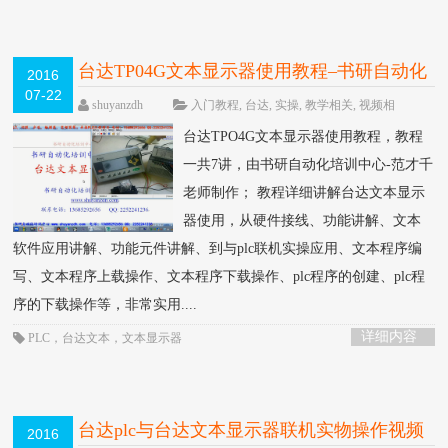
台达TP04G文本显示器使用教程–书研自动化
2016
07-22
培训中心制作
HOT
shuyanzdh
入门教程
,
台达
,
实操
,
教学相关
,
视频相
关
围观6028次
已关闭评论
台达TPO4G文本显示器使用教程，教程
一共7讲，由书研自动化培训中心-范才千
老师制作； 教程详细讲解台达文本显示
器使用，从硬件接线、功能讲解、文本
软件应用讲解、功能元件讲解、到与plc联机实操应用、文本程序编
写、文本程序上载操作、文本程序下载操作、plc程序的创建、plc程
序的下载操作等，非常实用....
详细内容
PLC
，
台达文本
，
文本显示器
台达plc与台达文本显示器联机实物操作视频
2016