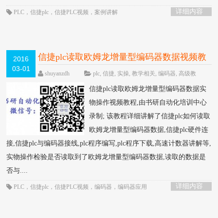
详细内容
PLC
，
信捷plc
，
信捷PLC视频
，
案例讲解
信捷plc读取欧姆龙增量型编码器数据视频教
2016
03-01
程-书研自动化培训中心制作
HOT
shuyanzdh
plc
,
信捷
,
实操
,
教学相关
,
编码器
,
高级教
程
围观1024次
已关闭评论
信捷plc读取欧姆龙增量型编码器数据实
物操作视频教程,由书研自动化培训中心
录制; 该教程详细讲解了信捷plc如何读取
欧姆龙增量型编码器数据,信捷plc硬件连
接,信捷plc与编码器接线,plc程序编写,plc程序下载,高速计数器讲解等,
实物操作检验是否读取到了欧姆龙增量型编码器数据,读取的数据是
否与....
详细内容
PLC
，
信捷plc
，
信捷PLC视频
，
编码器
，
编码器应用