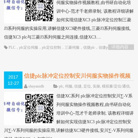
伺服实物操作视频教程,由书研自动化培
训中心-范才千老师录制; 该教程详细讲解
如何实现信捷XC3 plc脉冲定位控制三菱
J3系列伺服的实操应用,讲解信捷XC3硬件接线,三菱J3系列伺服接线,
信捷XC3 plc与三菱J3系列伺服之间连接,信捷XC3....
详细内容
PLC
，
plc定位伺服
，
plc定位控制
，
三菱伺服
，
信捷plc
，
信捷plc定位
，
信捷
PLC视频
，
定位控制
，
脉冲定位
信捷plc脉冲定位控制安川伺服实物操作视频
2017
12-27
教程-书研自动化培训中心制作
HOT
shuyanzdh
plc
,
伺服
,
信捷
,
定位
,
实操
,
模拟量/定位/通信
,
视频相关
,
高级教程
围观1125次
已关闭评
信捷XC系列 plc脉冲定位控制安川∑-V系
论
列伺服实物操作视频教程,由书研自动化
培训中心-范才千老师录制; 该教程详细讲
解如何实现信捷XC3 plc脉冲定位控制安
川∑-V系列伺服的实操应用,讲解信捷XC3硬件接线,安川∑-V系列伺服