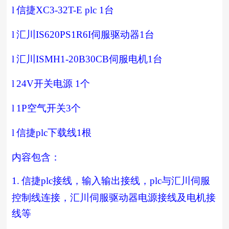
l
信捷
XC3-32T-E plc 1
台
l
汇川
IS620PS1R6I
伺服驱动器
1
台
l
汇川
ISMH1-20B30CB
伺服电机
1
台
l
24V
开关电源
1
个
l
1P
空气开关
3
个
l
信捷
plc
下载线
1
根
内容包含：
1.
信捷
plc
接线，输入输出接线，
plc
与汇川伺服
控制线连接，汇川伺服驱动器电源接线及电机接
线等