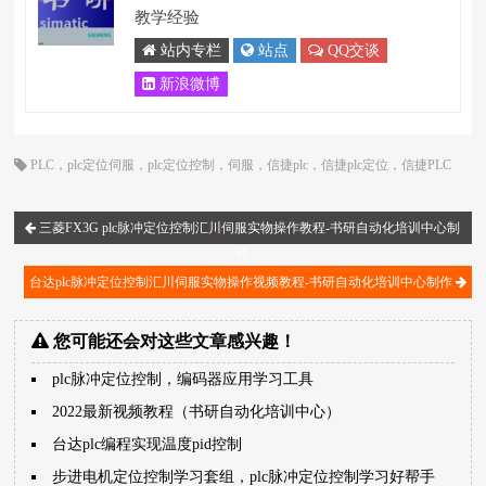
教学经验
站内专栏
站点
QQ交谈
新浪微博
PLC
，
plc定位伺服
，
plc定位控制
，
伺服
，
信捷plc
，
信捷plc定位
，
信捷PLC
视频
，
定位控制
，
脉冲定位
三菱FX3G plc脉冲定位控制汇川伺服实物操作教程-书研自动化培训中心制
作
台达plc脉冲定位控制汇川伺服实物操作视频教程-书研自动化培训中心制作
您可能还会对这些文章感兴趣！
plc脉冲定位控制，编码器应用学习工具
2022最新视频教程（书研自动化培训中心）
台达plc编程实现温度pid控制
步进电机定位控制学习套组，plc脉冲定位控制学习好帮手