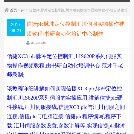
首页
>
plc
> 信捷plc脉冲定位控制汇川伺服实物操作视频教程-书研自动化培
训中心制作
信捷plc脉冲定位控制汇川伺服实物操作视
2017
06-21
频教程-书研自动化培训中心制作
shuyanzdh
plc
,
伺服
,
信捷
,
定位
,
实操
,
模拟量/定位/通信
,
汇川
,
视
信捷XC3 plc脉冲定位控制汇川IS620P系列伺服实
频相关
,
高级教程
围观
1042
次
已关闭评论
物操作视频教程,由书研自动化培训中心-范才千老
编辑日期：
2018-05-14
字体：
大
中
小
师录制;
该教程详细讲解如何实现信捷XC3 plc脉冲定位控
制汇川IS620P系列伺服的实操应用,讲解信捷plc硬
件接线,汇川伺服接线,信捷XC3 plc与汇川伺服之间
连接,信捷plc与电脑连接,信捷plc程序编写,程序下
载,汇川伺服参数设置,参数讲解等,实现信捷plc脉冲