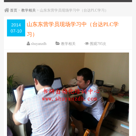
首页
>
教学相关
> 山东东营学员现场学习中（台达PLC学习）
山东东营学员现场学习中（台达PLC学
2014
07-10
习）
shuyanzdh
教学相关
围观
795
次
已关闭评论
编辑日期：
2014-07-15
字体：
大
中
小