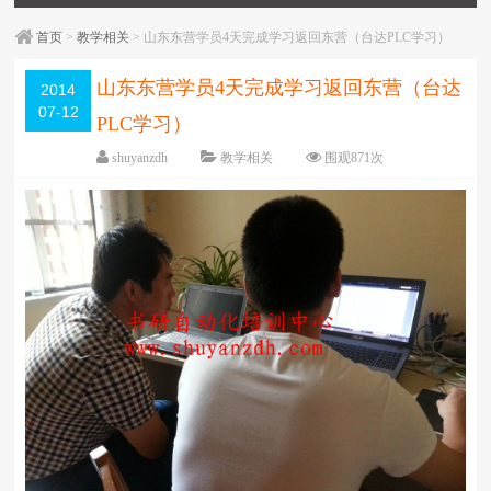
首页
>
教学相关
> 山东东营学员4天完成学习返回东营（台达PLC学习）
山东东营学员4天完成学习返回东营（台达
2014
07-12
PLC学习）
shuyanzdh
教学相关
围观
871
次
已关闭评论
编辑日期：
2014-07-15
字体：
大
中
小