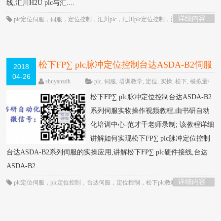
线,汇川H2U plc与汇....
详细内容
plc定位伺服
，
伺服
，
定位控制
，
汇川plc
，
汇川plc定位控制
，
汇川plc视频
，
汇川伺服
，
脉冲定位
松下FP∑ plc脉冲定位控制台达ASDA-B2伺服
2018
04-26
实物操作视频教程-书研自动化培训中心制作
shuyanzdh
plc
,
伺服
,
培训教学
,
定位
,
实操
,
松下
,
模拟量/
定位/通信
,
步科
,
视频相关
,
高级教程
围观1123次
已
HOT
松下FP∑ plc脉冲定位控制台达ASDA-B2
关闭评论
系列伺服实物操作视频教程,由书研自动
化培训中心-范才千老师录制; 该教程详细
讲解如何实现松下FP∑ plc脉冲定位控制
台达ASDA-B2系列伺服的实操应用,讲解松下FP∑ plc硬件接线,台达
ASDA-B2....
详细内容
plc定位伺服
，
plc定位控制
，
台达伺服
，
定位控制
，
松下plc教程
，
松下plc视
频
，
脉冲定位