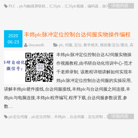
详细内容
PLC
，
plc与触摸屏联机
，
汇川plc
，
汇川plc视频
，
编码器
，
脉冲定位
，
通信
控制
丰炜plc脉冲定位控制台达伺服实物操作编程
2020
06-23
讲解
HOT
shuyanzdh
plc
,
伺服
,
定位
,
教学相关
,
模拟量/定位/通信
,
高
级教程
围观950次
已关闭评论
丰炜plc脉冲定位控制台达A2伺服实物操
作视频教程,由书研自动化培训中心-范才
千老师录制; 该教程详细讲解如何实现丰
炜plc脉冲定位控制台达伺服的实操应用,
讲解丰炜plc硬件接线,台达伺服接线,丰炜plc与台达伺服之间连接,丰
炜plc与电脑连接,丰炜plc程序编写,程序下载,台达伺服参数设置,参
数....
详细内容
plc定位伺服
，
plc定位控制
，
丰炜plc
，
台达伺服
，
定位控制
，
脉冲定位