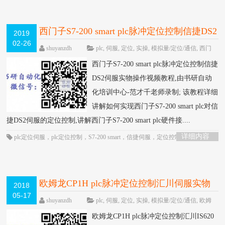
西门子S7-200 smart plc脉冲定位控制信捷DS2
2019
02-26
伺服实物操作视频教程-书研自动化培训中心
shuyanzdh
plc
,
伺服
,
定位
,
实操
,
模拟量/定位/通信
,
西门
子
,
高级教程
围观2153次
已关闭评论
制作
HOT
西门子S7-200 smart plc脉冲定位控制信捷
DS2伺服实物操作视频教程,由书研自动
化培训中心-范才千老师录制; 该教程详细
讲解如何实现西门子S7-200 smart plc对信
捷DS2伺服的定位控制,讲解西门子S7-200 smart plc硬件接....
详细内容
plc定位伺服
，
plc定位控制
，
S7-200 smart
，
信捷伺服
，
定位控制
，
脉冲定位
欧姆龙CP1H plc脉冲定位控制汇川伺服实物
2018
05-17
操作视频教程-书研自动化培训中心制作
HOT
shuyanzdh
plc
,
伺服
,
定位
,
实操
,
模拟量/定位/通信
,
欧姆
龙
围观1574次
已关闭评论
欧姆龙CP1H plc脉冲定位控制汇川IS620