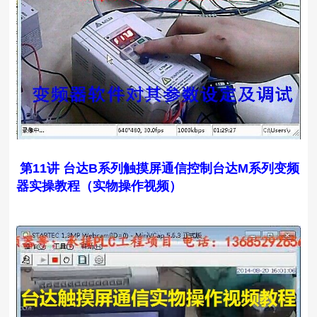
第11讲 台达B系列触摸屏通信控制台达M系列变频
器实操教程
（实物操作视频）