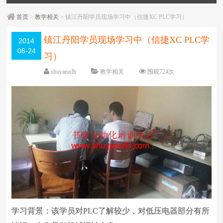
首页
>
教学相关
> 镇江丹阳学员现场学习中（信捷XC PLC学习）
镇江丹阳学员现场学习中（信捷XC PLC学
2014
06-24
习）
shuyanzdh
教学相关
围观
724
次
已关闭评论
编辑日期：
2014-07-10
字体：
大
中
小
学习背景：该学员对PLC了解较少，对低压电器部分有所