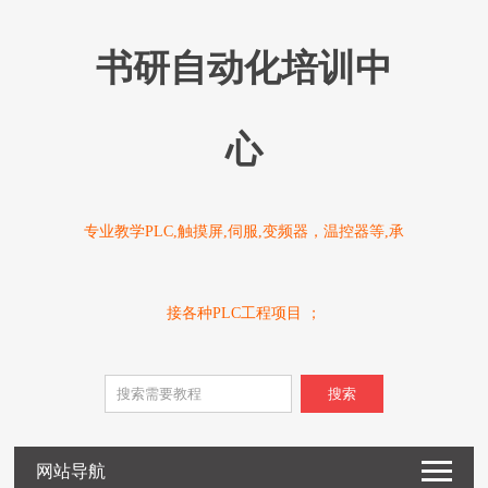
书研自动化培训中
心
专业教学PLC,触摸屏,伺服,变频器，温控器等,承
接各种PLC工程项目 ；
搜索
网站导航