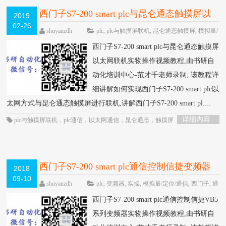
西门子S7-200 smart plc与昆仑通态触摸屏以
2019
02-26
太网联机实物操作视频教程-书研自动化培训
shuyanzdh
plc
,
plc与触摸屏联机
,
昆仑通态触摸屏
,
模拟量/
定位/通信
,
西门子
,
触摸屏
,
通信
,
高级教程
围观3187次
中心制作
HOT
西门子S7-200 smart plc与昆仑通态触摸屏
已关闭评论
以太网联机实物操作视频教程,由书研自
动化培训中心-范才千老师录制; 该教程详
细讲解如何实现西门子S7-200 smart plc以
太网方式与昆仑通态触摸屏进行联机,讲解西门子S7-200 smart pl....
详细内容
plc与触摸屏联机
，
plc通信
，
以太网通信
，
昆仑通态
，
触摸屏
西门子S7-200 smart plc通信控制信捷变频器
2018
09-10
实物操作视频教程-书研自动化培训中心制作
shuyanzdh
plc
,
变频器
,
实操
,
模拟量/定位/通信
,
西门子
,
通
信
,
高级教程
围观828次
已关闭评论
HOT
西门子S7-200 smart plc通信控制信捷VB5
系列变频器实物操作视频教程,由书研自