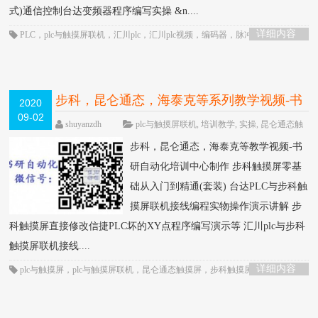
式)通信控制台达变频器程序编写实操 &n....
详细内容
PLC
，
plc与触摸屏联机
，
汇川plc
，
汇川plc视频
，
编码器
，
脉冲定位
，
通信
控制
步科，昆仑通态，海泰克等系列教学视频-书
2020
09-02
研自动化培训中心制作
HOT
shuyanzdh
plc与触摸屏联机
,
培训教学
,
实操
,
昆仑通态触
摸屏
,
步科
,
触摸屏
,
通信
围观2576次
已关闭评
步科，昆仑通态，海泰克等教学视频-书
论
研自动化培训中心制作 步科触摸屏零基
础从入门到精通(套装) 台达PLC与步科触
摸屏联机接线编程实物操作演示讲解 步
科触摸屏直接修改信捷PLC坏的XY点程序编写演示等 汇川plc与步科
触摸屏联机接线....
详细内容
plc与触摸屏
，
plc与触摸屏联机
，
昆仑通态触摸屏
，
步科触摸屏
，
汇川plc视
频
，
汇川plc通信
，
海泰克