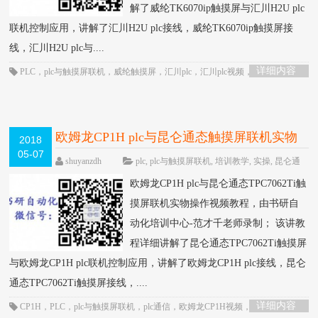
解了威纶TK6070ip触摸屏与汇川H2U plc
联机控制应用，讲解了汇川H2U plc接线，威纶TK6070ip触摸屏接
线，汇川H2U plc与....
详细内容
PLC
，
plc与触摸屏联机
，
威纶触摸屏
，
汇川plc
，
汇川plc视频
，
汇川plc通
信
，
触摸屏
欧姆龙CP1H plc与昆仑通态触摸屏联机实物
2018
05-07
操作视频教程-书研自动化培训中心制作
HOT
shuyanzdh
plc
,
plc与触摸屏联机
,
培训教学
,
实操
,
昆仑通
态触摸屏
,
模拟量/定位/通信
,
欧姆龙
,
联机
,
触摸屏
,
通信
围
欧姆龙CP1H plc与昆仑通态TPC7062Ti触
观3408次
已关闭评论
摸屏联机实物操作视频教程，由书研自
动化培训中心-范才千老师录制； 该讲教
程详细讲解了昆仑通态TPC7062Ti触摸屏
与欧姆龙CP1H plc联机控制应用，讲解了欧姆龙CP1H plc接线，昆仑
通态TPC7062Ti触摸屏接线，....
详细内容
CP1H
，
PLC
，
plc与触摸屏联机
，
plc通信
，
欧姆龙CP1H视频
，
触摸屏