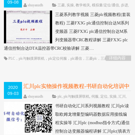
09-08
shuyanzdh
三菱
,
实操
,
教学相关
,
模拟量/定位/通信
,
步进
,
高级教程
围观4508次
已关闭评论
三菱系列教学视频 三菱plc视频教程(套装
教程) 三菱FX3G plc通信控制台达M系列
变频器 三菱FX3G plc通信控制台达M系
列变频器带CRC教程讲解 三菱FX3G plc
通信控制台达DTA温控器带CRC校验讲解 三菱....
详细内容
PLC
，
plc与触摸屏联机
，
plc定位伺服
，
plc通信
，
三菱plc
，
三菱plc定位
，
三
菱plc教程
，
步进
，
脉冲定位
，
通信控制
汇川plc实物操作视频教程-书研自动化培训中
2020
09-03
心制作
HOT
shuyanzdh
plc
,
plc与触摸屏联机
,
伺服
,
定位
,
实操
,
汇川
,
编码器
,
联机
围观3571次
已关闭评论
书研自动化汇川系列视频教程 汇川plc读
取欧姆龙增量型编码器数据应用接线编
程实操等 汇川plc (modbus指令方式)通信
控制台达变频器编程讲解 汇川plc(填表方