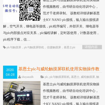
基恩士plc与信捷触摸屏联机使用实物操
作视频教程，由书研自动化培训中心，
范才千老师录制。 该教程详细讲解基恩
士KV NANO plc接线，输入输出接线讲
解，空气开关，继电器等接线，plc程序编写，外部开关、继电器等
与plc内部接点对应关系，plc编程讲解，定时器使用，计数器使用，
plc程序下载，信....
详细内容
plc与触摸屏
，
plc与触摸屏联机
，
信捷触摸屏
，
基恩士plc
基恩士plc与威纶触摸屏联机使用实物操作教
2020
04-28
程
HOT
shuyanzdh
plc
,
plc与触摸屏联机
,
基恩士
,
威纶触摸屏
,
触
摸屏
,
通信
围观2093次
已关闭评论
基恩士plc与威纶触摸屏联机使用实物操
作视频教程，由书研自动化培训中心，
范才千老师录制。 该教程详细讲解基恩
士KV NANO plc接线，输入输出接线讲