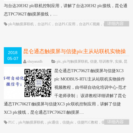
与台达20EH2 plc联机控制应用，讲解了台达20EH2 plc接线，昆仑通
态TPC7062Ti触摸屏接线，....
详细内容
plc与触摸屏联机
，
台达PLC
，
台达PLC应用
，
台达PLC视频
，
台达plc通信
，
昆仑通态触摸屏
，
触摸屏
，
通信控制
昆仑通态触摸屏与信捷plc主从站联机实物操
2018
05-07
作视频教程-书研自动化培训中心制作
HOT
shuyanzdh
plc
,
plc与触摸屏联机
,
信捷
,
培训教学
,
实操
,
昆
仑通态触摸屏
,
模拟量/定位/通信
,
联机
,
视频相关
,
触摸屏
,
通信
昆仑通态TPC7062Ti触摸屏与信捷XC3
围观1691次
已关闭评论
plc MODBUS-RTU主从站联机实物操作
视频教程，由书研自动化培训中心-范才
千老师录制； 该讲教程详细讲解了昆仑
通态TPC7062Ti触摸屏与信捷XC3 plc联机控制应用，讲解了信捷
XC3 plc接线，昆仑通态TPC7062Ti触摸屏....
详细内容
PLC
，
plc与触摸屏联机
，
plc通信
，
信捷plc
，
信捷PLC教程
，
信捷PLC视频
，
昆仑通态触摸屏