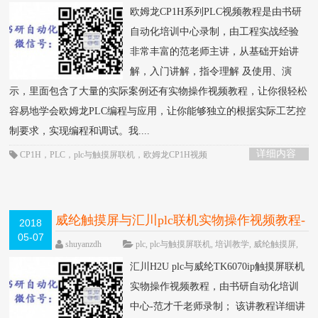
通信
,
欧姆龙
,
步进驱动器
围观832次
已关闭评
欧姆龙CP1H系列PLC视频教程是由书研
论
自动化培训中心录制，由工程实战经验
非常丰富的范老师主讲，从基础开始讲
解，入门讲解，指令理解 及使用、演
示，里面包含了大量的实际案例还有实物操作视频教程，让你很轻松
容易地学会欧姆龙PLC编程与应用，让你能够独立的根据实际工艺控
制要求，实现编程和调试。我....
详细内容
CP1H
，
PLC
，
plc与触摸屏联机
，
欧姆龙CP1H视频
威纶触摸屏与汇川plc联机实物操作视频教程-
2018
05-07
书研自动化培训中心制作
HOT
shuyanzdh
plc
,
plc与触摸屏联机
,
培训教学
,
威纶触摸屏
,
实操
,
联机
,
触摸屏
,
通信
,
高级教程
围观3016次
已
汇川H2U plc与威纶TK6070ip触摸屏联机
关闭评论
实物操作视频教程，由书研自动化培训
中心-范才千老师录制； 该讲教程详细讲