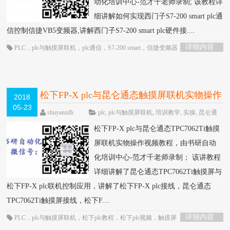
动化培训中心-范才千老师录制; 该教程详
细讲解如何实现西门子S7-200 smart plc通
信控制信捷VB5变频器,讲解西门子S7-200 smart plc硬件接....
详细内容
PLC
，
plc与触摸屏联机
，
plc通信
，
S7-200 smart
，
信捷变频器
，
变频器
，
通
信控制
松下FP-X plc与昆仑通态触摸屏联机实物操作
2018
05-23
视频教程-书研自动化培训中心制作
HOT
shuyanzdh
plc
,
plc与触摸屏联机
,
培训教学
,
实操
,
昆仑通
态触摸屏
,
触摸屏
围观2881次
已关闭评
松下FP-X plc与昆仑通态TPC7062Ti触摸
论
屏联机实物操作视频教程，由书研自动
化培训中心-范才千老师录制； 该讲教程
详细讲解了昆仑通态TPC7062Ti触摸屏与
松下FP-X plc联机控制应用，讲解了松下FP-X plc接线，昆仑通态
TPC7062Ti触摸屏接线，松下F....
详细内容
PLC
，
plc与触摸屏联机
，
松下plc教程
，
松下plc视频
，
触摸屏