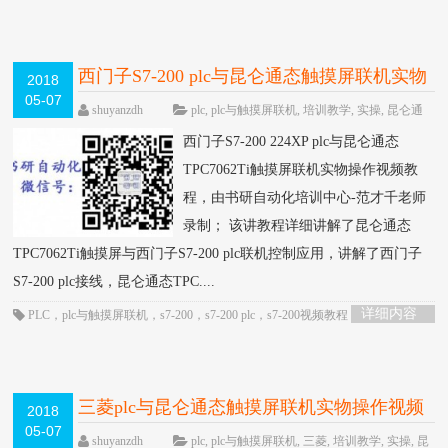
西门子S7-200 plc与昆仑通态触摸屏联机实物
2018
05-07
操作视频教程-书研自动化培训中心制作
HOT
shuyanzdh
plc
,
plc与触摸屏联机
,
培训教学
,
实操
,
昆仑通
态触摸屏
,
模拟量/定位/通信
,
联机
,
西门子
,
触摸屏
,
高级教程
西门子S7-200 224XP plc与昆仑通态
围观3487次
已关闭评论
TPC7062Ti触摸屏联机实物操作视频教
程，由书研自动化培训中心-范才千老师
录制； 该讲教程详细讲解了昆仑通态
TPC7062Ti触摸屏与西门子S7-200 plc联机控制应用，讲解了西门子
S7-200 plc接线，昆仑通态TPC....
详细内容
PLC
，
plc与触摸屏联机
，
s7-200
，
s7-200 plc
，
s7-200视频教程
，
昆仑通态触
摸屏
，
触摸屏
，
通信控制
三菱plc与昆仑通态触摸屏联机实物操作视频
2018
05-07
教程-书研自动化培训中心制作
HOT
shuyanzdh
plc
,
plc与触摸屏联机
,
三菱
,
培训教学
,
实操
,
昆