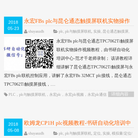
永宏FBs plc与昆仑通态触摸屏联机实物操作
2018
05-23
视频教程-书研自动化培训中心制作
HOT
shuyanzdh
plc
,
plc与触摸屏联机
,
实操
,
昆仑通态触摸屏
,
触摸屏
围观2802次
已关闭评论
永宏FBs plc与昆仑通态TPC7062Ti触摸屏
联机实物操作视频教程，由书研自动化
培训中心-范才千老师录制； 该讲教程详
细讲解了昆仑通态TPC7062Ti触摸屏与永
宏FBs plc联机控制应用，讲解了永宏FBs 32MCT plc接线，昆仑通态
TPC7062Ti触摸屏接线，....
详细内容
PLC
，
plc与触摸屏联机
，
永宏plc
，
永宏plc视频
，
永宏plc通信
，
触摸屏
欧姆龙CP1H plc视频教程-书研自动化培训中
2018
05-08
心制作
HOT
shuyanzdh
plc
,
plc与触摸屏联机
,
定位
,
实操
,
模拟量/定位/