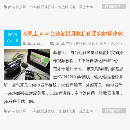
详细内容
plc与触摸屏
，
plc与触摸屏联机
，
信捷触摸屏
，
基恩士plc
基恩士plc与台达触摸屏联机使用实物操作教
2020
04-28
程
HOT
shuyanzdh
plc
,
plc与触摸屏联机
,
基恩士
,
教学相关
,
触摸
屏
,
通信
围观1155次
已关闭评论
基恩士plc与台达触摸屏联机使用实物操
作视频教程，由书研自动化培训中心，
范才千老师录制。 该教程详细讲解基恩
士KV NANO plc接线，输入输出接线讲
解，空气开关，继电器等接线，plc程序编写，外部开关、继电器等
与plc内部接点对应关系，plc编程讲解，定时器使用，计数器使用，
plc程序下载，触....
详细内容
plc与触摸屏
，
plc与触摸屏联机
，
台达触摸屏
，
基恩士plc