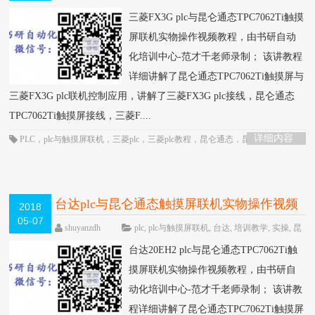
仑通态触摸屏
,
模拟量/定位/通信
,
联机
,
触摸屏
,
通信
围观
三菱FX3G plc与昆仑通态TPC7062Ti触摸
2884次
已关闭评论
屏联机实物操作视频教程，由书研自动
化培训中心-范才千老师录制； 该讲教程
详细讲解了昆仑通态TPC7062Ti触摸屏与
三菱FX3G plc联机控制应用，讲解了三菱FX3G plc接线，昆仑通态
TPC7062Ti触摸屏接线，三菱F....
详细内容
PLC
，
plc与触摸屏联机
，
三菱plc
，
三菱plc教程
，
昆仑通态
，
昆仑通态触摸
屏
，
触摸屏
，
通信控制
台达plc与昆仑通态触摸屏联机实物操作视频
2018
05-07
教程-书研自动化培训中心制作
HOT
shuyanzdh
plc
,
plc与触摸屏联机
,
台达
,
培训教学
,
实操
,
昆
仑通态触摸屏
,
联机
,
通信
,
高级教程
围观1687次
已
台达20EH2 plc与昆仑通态TPC7062Ti触
关闭评论
摸屏联机实物操作视频教程，由书研自
动化培训中心-范才千老师录制； 该讲教
程详细讲解了昆仑通态TPC7062Ti触摸屏