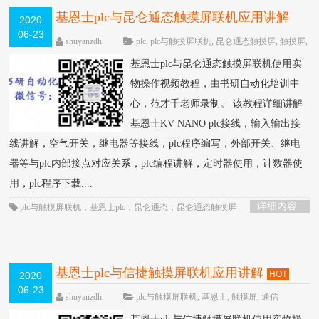
基恩士plc与昆仑通态触摸屏联机应用讲解
2020
06-23
HOT
shuyanzdh
plc
,
plc与触摸屏联机
,
昆仑通态触摸屏
,
触摸屏
,
通信
围观1434次
已关闭评论
基恩士plc与昆仑通态触摸屏联机使用实
物操作视频教程，由书研自动化培训中
心，范才千老师录制。 该教程详细讲解
基恩士KV NANO plc接线，输入输出接
线讲解，空气开关，继电器等接线，plc程序编写，外部开关、继电
器等与plc内部接点对应关系，plc编程讲解，定时器使用，计数器使
用，plc程序下载....
详细内容
plc与触摸屏联机
，
基恩士plc
，
昆仑通态
，
昆仑通态触摸屏
基恩士plc与信捷触摸屏联机应用讲解
HOT
2020
06-23
shuyanzdh
plc与触摸屏联机
,
基恩士
,
触摸屏
,
通信
围观612次
已关闭评论