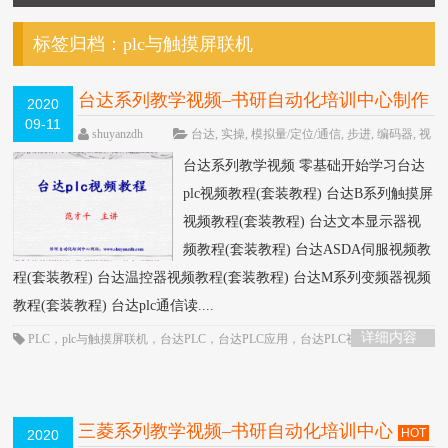
标签归档：
plc与触摸屏联机
台达系列教学视频–书研自动化培训中心制作
2020
09-11
HOT
shuyanzdh
台达
,
实操
,
模拟量/定位/通信
,
步进
,
编码器
,
视
频相关
,
高级教程
围观9164次
已关闭评
台达系列教学视频 零基础开始学习台达
论
plc视频教程(套装教程) 台达B系列触摸屏
视频教程(套装教程) 台达文本显示器视
频教程(套装教程) 台达ASDA伺服视频教
程(套装教程) 台达温控器视频教程(套装教程) 台达M系列变频器视频
教程(套装教程) 台达plc通信读....
详细内容
PLC
，
plc与触摸屏联机
，
台达PLC
，
台达PLC应用
，
台达PLC视频
，
台达plc
通信
，
台达伺服
，
台达触摸屏
，
编码器应用
三菱系列教学视频–书研自动化培训中心
HOT
2020