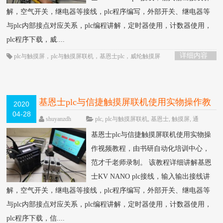
解，空气开关，继电器等接线，plc程序编写，外部开关、继电器等
与plc内部接点对应关系，plc编程讲解，定时器使用，计数器使用，
plc程序下载，威....
详细内容
plc与触摸屏
，
plc与触摸屏联机
，
基恩士plc
，
威纶触摸屏
基恩士plc与信捷触摸屏联机使用实物操作教
2020
04-28
程
HOT
shuyanzdh
plc
,
plc与触摸屏联机
,
基恩士
,
触摸屏
,
通
信
围观1044次
已关闭评论
基恩士plc与信捷触摸屏联机使用实物操
作视频教程，由书研自动化培训中心，
范才千老师录制。 该教程详细讲解基恩
士KV NANO plc接线，输入输出接线讲
解，空气开关，继电器等接线，plc程序编写，外部开关、继电器等
与plc内部接点对应关系，plc编程讲解，定时器使用，计数器使用，
plc程序下载，信....