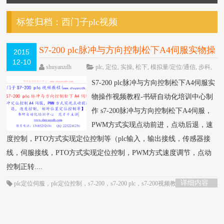
标签归档：
西门子plc视频
S7-200 plc脉冲与方向控制松下A4伺服实物操
2015
12-10
作视频教程-书研自动化培训中心制作
HOT
shuyanzdh
plc
,
定位
,
实操
,
松下
,
模拟量/定位/通信
,
步科
,
西门子
,
高级教程
围观1561次
已关闭评
S7-200 plc脉冲与方向控制松下A4伺服实
论
物操作视频教程-书研自动化培训中心制
作 s7-200脉冲与方向控制松下A4伺服，
PWM方式实现点动前进，点动后退，速
度控制，PTO方式实现定位控制等（plc输入，输出接线，传感器接
线，伺服接线，PTO方式实现定位控制，PWM方式速度调节，点动
控制正转....
详细内容
plc定位伺服
，
plc定位控制
，
s7-200
，
s7-200 plc
，
s7-200视频教程
，
定位控
制
，
脉冲定位
，
西门子plc视频