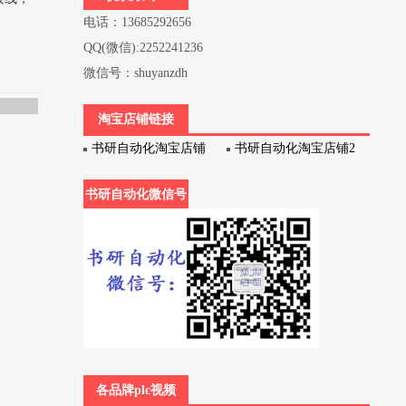
电话：13685292656
QQ(微信):2252241236
微信号：shuyanzdh
淘宝店铺链接
书研自动化淘宝店铺
书研自动化淘宝店铺2
书研自动化微信号
各品牌plc视频