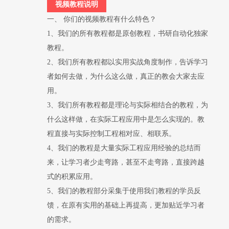
视频教程说明
一、 你们的视频教程有什么特色？
1、我们的所有教程都是原创教程，书研自动化独家
教程。
2、我们所有教程都以实用实战角度制作，告诉学习
者如何去做，为什么这么做，真正的教会大家去应
用。
3、我们所有教程都是理论与实际相结合的教程，为
什么这样做，在实际工程应用中是怎么实现的。教
程直接与实际控制工程相对应、相联系。
4、我们的教程是大量实际工程应用经验的总结而
来，让学习者少走弯路，甚至不走弯路，直接跨越
式的积累应用。
5、我们的教程部分采集于使用我们教程的学员反
馈，在原有实用的基础上再提高，更加贴近学习者
的需求。