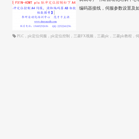
编码器接线，伺服参数设置及如何
PLC
，
plc定位伺服
，
plc定位控制
，
三菱FX视频
，
三菱plc
，
三菱plc教程
，