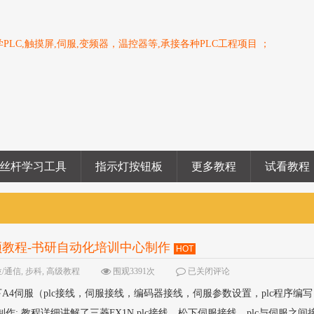
PLC,触摸屏,伺服,变频器，温控器等,承接各种PLC工程项目 ；
丝杆学习工具
指示灯按钮板
更多教程
试看教程
频教程-书研自动化培训中心制作
HOT
位/通信
,
步科
,
高级教程
围观3391次
已关闭评论
松下A4伺服（plc接线，伺服接线，编码器接线，伺服参数设置，plc程序编
; 教程详细讲解了三菱FX1N plc接线，松下伺服接线，plc与伺服之间