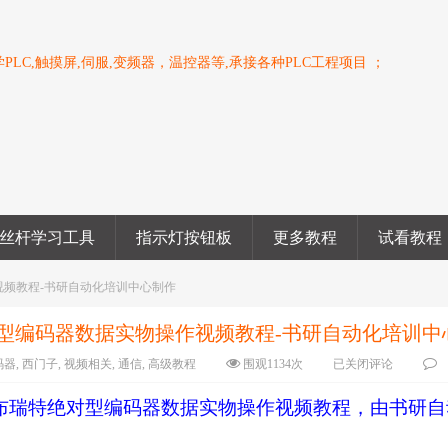
PLC,触摸屏,伺服,变频器，温控器等,承接各种PLC工程项目 ；
丝杆学习工具
指示灯按钮板
更多教程
试看教程
操作视频教程-书研自动化培训中心制作
特绝对型编码器数据实物操作视频教程-书研自动化培训中
码器
,
西门子
,
视频相关
,
通信
,
高级教程
围观
1134
次
已关闭评论
式通信读取布瑞特绝对型编码器数据实物操作视频教程，由书研