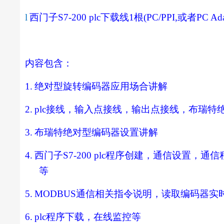
l
西门子
S7-200 plc
下载线
1
根
(PC/PPI,
或者
PC Ada
内容包含：
1.
绝对型旋转编码器应用场合讲解
2.
plc
接线，输入点接线，输出点接线，布瑞特
3.
布瑞特绝对型编码器设置讲解
4.
西门子
S7-200 plc
程序创建，通信设置，通信
等
5.
MODBUS
通信相关指令说明，读取编码器实
6.
plc
程序下载，在线监控等