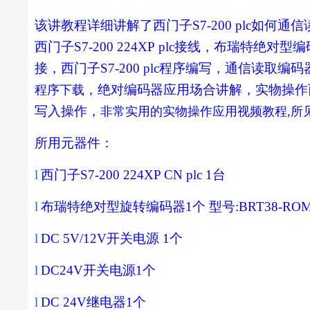
该讲教程详细讲解了西门子S7-200 plc如何
西门子S7-200 224XP
plc接线，布瑞特绝对型编
接，
西门子S7-200
plc程序编写，
通信读取编码器
，绝对编码器应用场合讲解
，实物操作西
程序下载
写入操作
，
非常实用的实物操作应用视频教程,所
所用元器件：
l
西门子
S7-200 224XP CN plc 1
台
l
布瑞特绝对型旋转编码器
1
个 型号
:BRT38-ROM
l
DC 5V/12V
开关电源
1
个
l
DC24V
开关电源
1
个
l
DC 24V
继电器
1
个