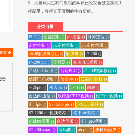
6、大量购买过我们教程的学员已经完全独立实现工
程应用，教程真正做到的物有所值。
分类目录
PLC ()
通信控制 ()
plc通信 ()
脉冲定位 ()
定位控制 ()
plc定位控制 ()
plc定位伺服 ()
心制作
plc与触摸屏联机 ()
触摸屏 ()
s7-200 ()
s7-200 plc ()
变频器 ()
台达PLC视频 ()
台达PLC应用 ()
台达PLC ()
s7-200视频教程 ()
信捷PLC视频 ()
信捷plc ()
三菱plc教程 ()
概览
三菱plc ()
永宏plc ()
CP1H ()
伺服 ()
台达plc通信 ()
欧姆龙CP1H视频 ()
松下plc视频 ()
汇川plc ()
S7-1200 plc ()
永宏plc视频 ()
S7-1200 plc视频教程 ()
松下plc教程 ()
信捷触摸屏 ()
台达伺服 ()
汇川plc视频 ()
S7-200 smart ()
编码器 ()
ab plc ()
步科触摸屏 ()