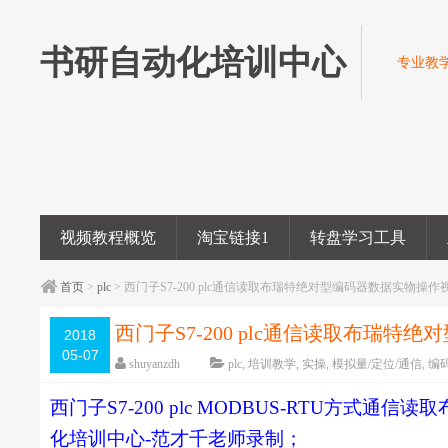
书研自动化培训中心
专业教学
视频教程概览
淘宝链接1
转盘学习工具
首页
>
plc
> 西门子S7-200 plc通信读取布瑞特绝对型编码器数据实物
西门子S7-200 plc通信读取布瑞
2018
05-07
制作
shuyanzdh
plc
,
培训教学
,
实操
,
模拟量/定位/通信
,
编
编辑日期：
2018-05-08
字体：
大
中
小
西门子S7-200 plc MODBUS-RTU方
化培训中心-范才千老师录制；