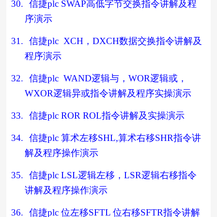
30.
信捷
plc SWAP
高低字节交换指令讲解及程
序演示
31.
信捷
plc XCH
，
DXCH
数据交换指令讲解及
程序演示
32.
信捷
plc WAND
逻辑与，
WOR
逻辑或，
WXOR
逻辑异或指令讲解及程序实操演示
33.
信捷
plc ROR ROL
指令讲解及实操演示
34.
信捷
plc
算术左移
SHL,
算术右移
SHR
指令讲
解及程序操作演示
35.
信捷
plc LSL
逻辑左移，
LSR
逻辑右移指令
讲解及程序操作演示
36.
信捷
plc
位左移
SFTL
位右移
SFTR
指令讲解