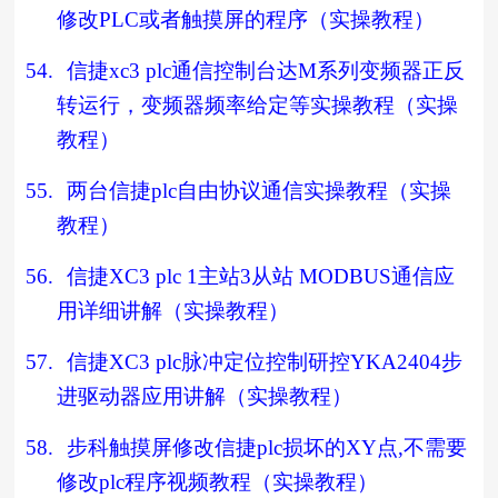
修改
PLC
或者触摸屏的程序（实操教程）
54.
信捷
xc3 plc
通信控制台达
M
系列变频器正反
转运行，变频器频率给定等实操教程（实操
教程）
55.
两台信捷
plc
自由协议通信实操教程（实操
教程）
56.
信捷
XC3 plc 1
主站
3
从站
MODBUS
通信应
用详细讲解（实操教程）
57.
信捷
XC3 plc
脉冲定位控制研控
YKA2404
步
进驱动器应用讲解（实操教程）
58.
步科触摸屏修改信捷
plc
损坏的
XY
点
,
不需要
修改
plc
程序视频教程（实操教程）