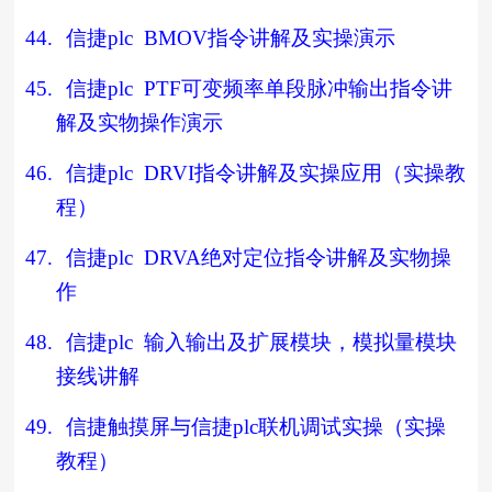
44.
信捷
plc BMOV
指令讲解及实操演示
45.
信捷
plc PTF
可变频率单段脉冲输出指令讲
解及实物操作演示
46.
信捷
plc DRVI
指令讲解及实操应用（实操教
程）
47.
信捷
plc DRVA
绝对定位指令讲解及实物操
作
48.
信捷
plc
输入输出及扩展模块，模拟量模块
接线讲解
49.
信捷触摸屏与信捷
plc
联机调试实操（实操
教程）