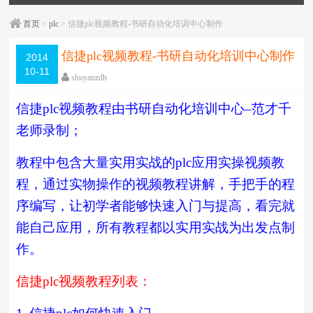
首页
>
plc
> 信捷plc视频教程-书研自动化培训中心制作
信捷plc视频教程-书研自动化培训中心制作
2014
10-11
shuyanzdh
plc
,
plc与触摸屏联机
,
信捷
,
培训教学
,
实操
,
视频相关
,
信捷
plc
视频教程由书研自动化培训中心
–
范才千
触摸屏
,
通信
,
高级教程
围观
4780
次
已关闭评论
老师录制；
编辑日期：
2018-05-08
字体：
大
中
小
教程中包含大量实用实战的
plc
应用实操视频教
程，通过实物操作的视频教程讲解，手把手的程
序编写，让初学者能够快速入门与提高，看完就
能自己应用，所有教程都以实用实战为出发点制
作。
信捷
plc
视频教程列表：