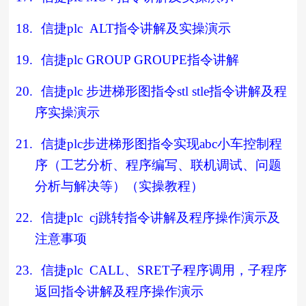
18.
信捷
plc ALT
指令讲解及实操演示
19.
信捷
plc GROUP GROUPE
指令讲解
20.
信捷
plc
步进梯形图指令
stl stle
指令讲解及程
序实操演示
21.
信捷
plc
步进梯形图指令实现
abc
小车控制程
序（工艺分析、程序编写、联机调试、问题
分析与解决等）（实操教程）
22.
信捷
plc cj
跳转指令讲解及程序操作演示及
注意事项
23.
信捷
plc CALL
、
SRET
子程序调用，子程序
返回指令讲解及程序操作演示