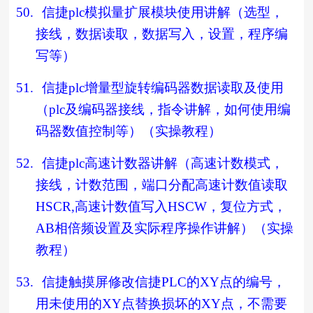
50.
信捷
plc
模拟量扩展模块使用讲解（选型，
接线，数据读取，数据写入，设置，程序编
写等）
51.
信捷
plc
增量型旋转编码器数据读取及使用
（
plc
及编码器接线，指令讲解，如何使用编
码器数值控制等）（实操教程）
52.
信捷
plc
高速计数器讲解（高速计数模式，
接线，计数范围，端口分配高速计数值读取
HSCR,
高速计数值写入
HSCW
，复位方式，
AB
相倍频设置及实际程序操作讲解）（实操
教程）
53.
信捷触摸屏修改信捷
PLC
的
XY
点的编号，
用未使用的
XY
点替换损坏的
XY
点，不需要