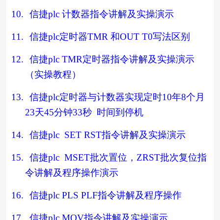
10.
信捷
plc
计数器指令讲解及实操演示
11.
信捷
plc
定时器
TMR
和
OUT T0
写法区别
12.
信捷
plc TMR
定时器指令讲解及实操演示
（实操教程）
13.
信捷
plc
定时器与计数器实现定时
10
年
8
个月
23
天
45
分钟
33
秒
时间到停机
14.
信捷
plc SET RST
指令讲解及实操演示
15.
信捷
plc MSET
批次置位，
ZRST
批次复位指
令讲解及程序操作演示
16.
信捷
plc PLS PLF
指令讲解及程序操作
17.
信捷
plc MOV
指令讲解及实操演示