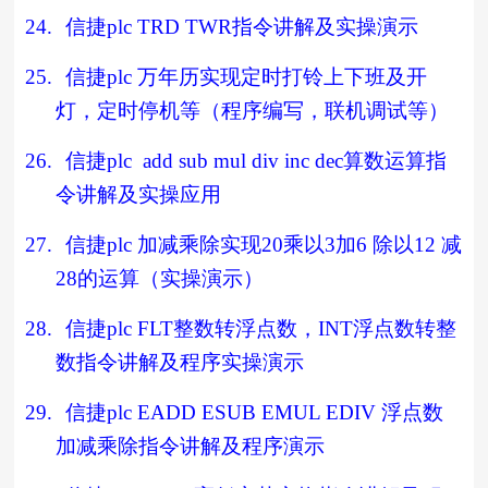
24.
信捷
plc TRD TWR
指令讲解及实操演示
25.
信捷
plc
万年历实现定时打铃上下班及开
灯，定时停机等（程序编写，联机调试等）
26.
信捷
plc add sub mul div inc dec
算数运算指
令讲解及实操应用
27.
信捷
plc
加减乘除实现
20
乘以
3
加
6
除以
12
减
28
的运算（实操演示）
28.
信捷
plc FLT
整数转浮点数，
INT
浮点数转整
数指令讲解及程序实操演示
29.
信捷
plc EADD ESUB EMUL EDIV
浮点数
加减乘除指令讲解及程序演示