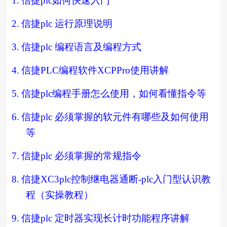
1.
信捷
plc
如何快速入门
2.
信捷
plc
运行原理说明
3.
信捷
plc
编程语言及编程方式
4.
信捷
PLC
编程软件
XCPPro
使用讲解
5.
信捷
plc
编程手册怎么使用，如何看懂指令等
6.
信捷
plc
必须掌握的软元件有哪些及如何使用
等
7.
信捷
plc
必须掌握的常规指令
8.
信捷
XC3plc
控制继电器通断
-plc
入门型认识教
程（实操教程）
9.
信捷
plc
定时器实现长计时功能程序讲解