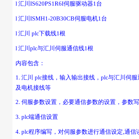
l
汇川
IS620PS1R6I
伺服驱动器
1
台
l
汇川
ISMH1-20B30CB
伺服电机
1
台
l
汇川
plc
下载线
1
根
l
汇川
plc
与汇川伺服通信线
1
根
内容包含：
1.
汇川
plc
接线，输入输出接线，
plc
与汇川伺服
及电机接线等
2.
伺服参数设置，必要通信参数的设置，参数
3.
plc
端通信设置
4.
plc
程序编写，对伺服参数进行通信设定
,
通信