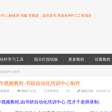
PLC,触摸屏,伺服,变频器，温控器等,承接各种PLC工程项目 ；
丝杆学习工具
指示灯按钮板
更多教程
试看教程
动化培训中心制作
物操作视频教程-书研自动化培训中心制作
高级教程
围观
2745
次
已关闭评论
编辑日期：
2018-05-22
物操作视频教程,由书研自动化培训中心-范才千老师录制;