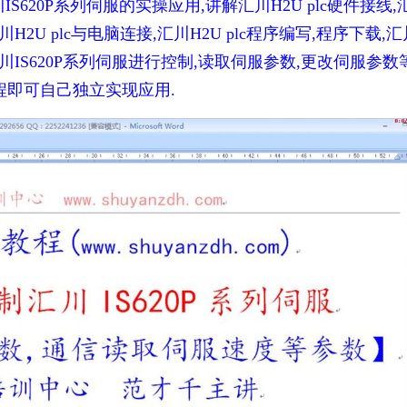
IS620P系列伺服的实操应用,讲解
汇川H2U plc
硬件接线,
川H2U plc
与电脑连接,
汇川H2U plc
程序编写,程序下载,汇
川IS620P系列伺服进行控制,读取伺服参数,更改伺服参数
程即可自己独立实现应用.