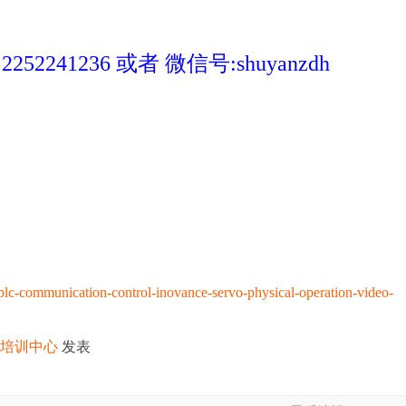
41236 或者 微信号:shuyanzdh
c-communication-control-inovance-servo-physical-operation-video-
化培训中心
发表