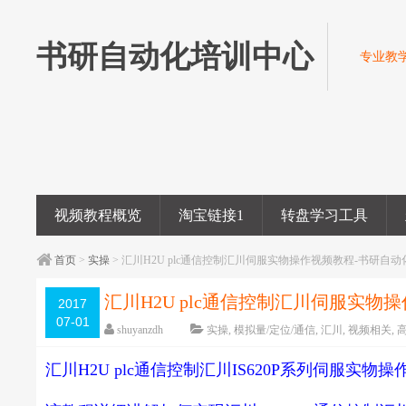
书研自动化培训中心
专业教学
视频教程概览
淘宝链接1
转盘学习工具
首页
>
实操
> 汇川H2U plc通信控制汇川伺服实物操作视频教程-书研自
汇川H2U plc通信控制汇川伺服实
2017
07-01
shuyanzdh
实操
,
模拟量/定位/通信
,
汇川
,
视频相关
,
字体：
大
中
小
汇川H2U plc通信控制汇川IS620P系列伺服实