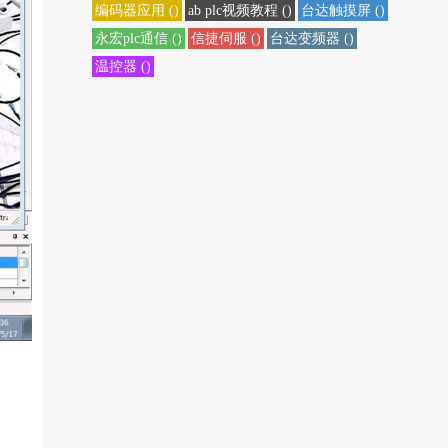
编码器应用 ()
ab plc视频教程 ()
台达触摸屏 ()
永宏plc通信 ()
信捷伺服 ()
台达变频器 ()
温控器 ()