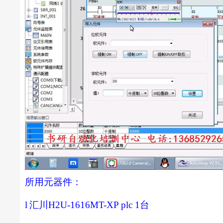
所用元器件：
l
汇川
H2U-1616MT-XP plc 1
台