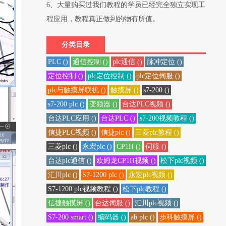
6、大量购买过我们教程的学员已经完全独立实现工
程应用，教程真正做到的物有所值。
分类目录
PLC ()
通信控制 ()
plc通信 ()
脉冲定位 ()
定位控制 ()
plc定位控制 ()
plc定位伺服 ()
plc与触摸屏联机 ()
触摸屏 ()
s7-200 ()
s7-200 plc ()
变频器 ()
台达PLC视频 ()
台达PLC应用 ()
台达PLC ()
s7-200视频教程 ()
信捷PLC视频 ()
信捷plc ()
三菱plc教程 ()
三菱plc ()
永宏plc ()
CP1H ()
伺服 ()
台达plc通信 ()
欧姆龙CP1H视频 ()
松下plc视频 ()
汇川plc ()
S7-1200 plc ()
永宏plc视频 ()
S7-1200 plc视频教程 ()
松下plc教程 ()
信捷触摸屏 ()
台达伺服 ()
汇川plc视频 ()
S7-200 smart ()
编码器 ()
ab plc ()
步科触摸屏 ()