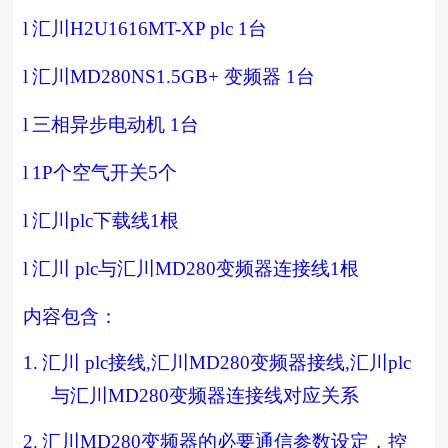
l
汇川
H2U1616MT-XP plc 1
台
l
汇川
MD280NS1.5GB+
变频器
1
台
l
三相异步电动机
1
台
l
1P
个空气开关
5
个
l
汇川
plc
下载线
1
根
l
汇川
plc
与汇川
MD280
变频器连接线
1
根
内容包含：
1.
汇川
plc
接线
,
汇川
MD280
变频器接线
,
汇川
plc
与汇川
MD280
变频器连接线对应关系
2.
汇川
MD280
变频器的必要通信参数设定，控