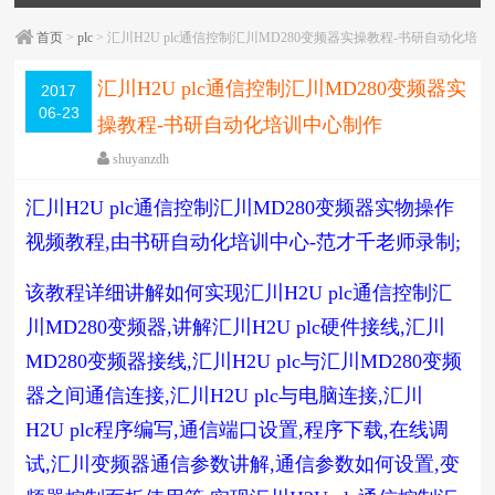
首页
>
plc
> 汇川H2U plc通信控制汇川MD280变频器实操教程-书研自动化培
训中心制作
汇川H2U plc通信控制汇川MD280变频器实
2017
06-23
操教程-书研自动化培训中心制作
shuyanzdh
plc
,
变频器
,
实操
,
教学相关
,
模拟量/定位/通信
,
汇川
,
视
汇川H2U plc通信控制汇川MD280变频器实物操作
频相关
,
通信
,
高级教程
围观
1744
次
已关闭评论
视频教程,由书研自动化培训中心-范才千老师录制;
编辑日期：
2018-05-22
字体：
大
中
小
该教程详细讲解如何实现
汇川H2U plc通信控制汇
川MD280变频器,讲解汇川H2U plc硬件接线,汇川
MD280变频器接线,汇川H2U plc与汇川MD280变频
器之间通信连接,汇川H2U plc与电脑连接,汇川
H2U plc程序编写,通信端口设置,程序下载,在线调
试,汇川变频器通信参数讲解,通信参数如何设置,变