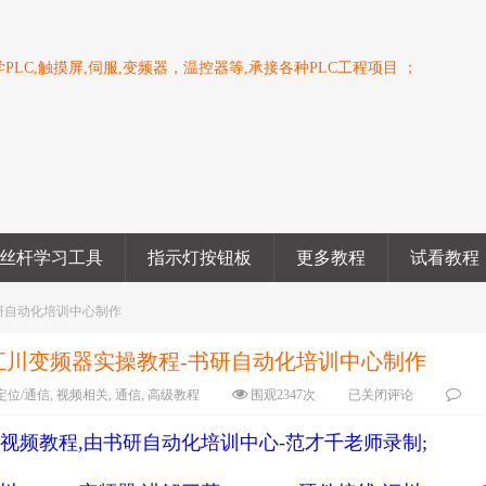
PLC,触摸屏,伺服,变频器，温控器等,承接各种PLC工程项目 ；
丝杆学习工具
指示灯按钮板
更多教程
试看教程
书研自动化培训中心制作
控制汇川变频器实操教程-书研自动化培训中心制作
定位/通信
,
视频相关
,
通信
,
高级教程
围观
2347
次
已关闭评论
操作视频教程,由书研自动化培训中心-范才千老师录制;