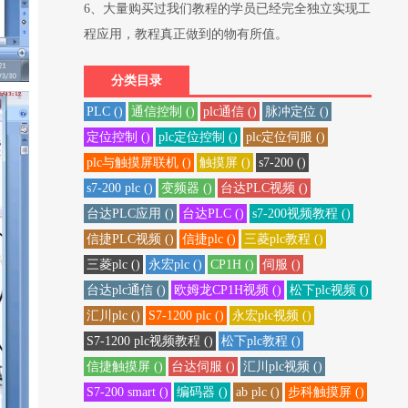
6、大量购买过我们教程的学员已经完全独立实现工
程应用，教程真正做到的物有所值。
分类目录
PLC ()
通信控制 ()
plc通信 ()
脉冲定位 ()
定位控制 ()
plc定位控制 ()
plc定位伺服 ()
plc与触摸屏联机 ()
触摸屏 ()
s7-200 ()
s7-200 plc ()
变频器 ()
台达PLC视频 ()
台达PLC应用 ()
台达PLC ()
s7-200视频教程 ()
信捷PLC视频 ()
信捷plc ()
三菱plc教程 ()
三菱plc ()
永宏plc ()
CP1H ()
伺服 ()
台达plc通信 ()
欧姆龙CP1H视频 ()
松下plc视频 ()
汇川plc ()
S7-1200 plc ()
永宏plc视频 ()
S7-1200 plc视频教程 ()
松下plc教程 ()
信捷触摸屏 ()
台达伺服 ()
汇川plc视频 ()
S7-200 smart ()
编码器 ()
ab plc ()
步科触摸屏 ()