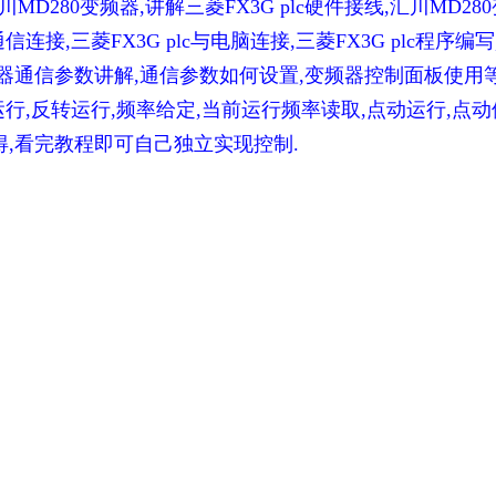
D280变频器,讲解三菱FX3G plc硬件接线,汇川MD28
信连接,三菱FX3G plc与电脑连接,三菱FX3G plc程序编写
器通信参数讲解,通信参数如何设置,变频器控制面板使用等
正转运行,反转运行,频率给定,当前运行频率读取,点动运行,点动
得,看完教程即可自己独立实现控制.