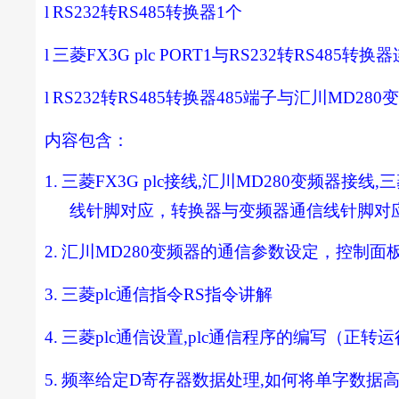
l
RS232
转
RS485
转换器
1
个
l
三菱
FX3G plc PORT1
与
RS232
转
RS485
转换器
l
RS232
转
RS485
转换器
485
端子与汇川
MD280
内容包含：
1.
三菱
FX3G plc
接线
,
汇川
MD280
变频器接线
,
三
线针脚对应，转换器与变频器通信线针脚对
2.
汇川
MD280
变频器的通信参数设定，控制面
3.
三菱
plc
通信指令
RS
指令讲解
4.
三菱
plc
通信设置
,plc
通信程序的编写（正转运
5.
频率给定
D
寄存器数据处理
,
如何将单字数据