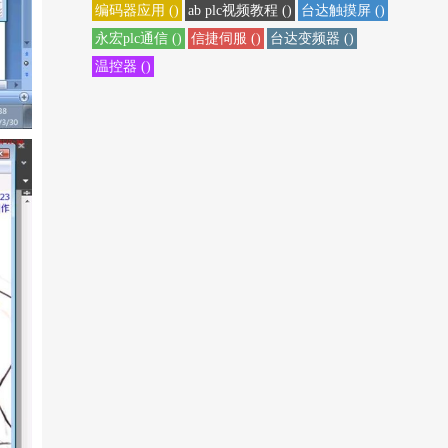
编码器应用 ()
ab plc视频教程 ()
台达触摸屏 ()
永宏plc通信 ()
信捷伺服 ()
台达变频器 ()
温控器 ()