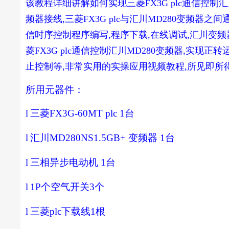
该教程详细讲解如何实现三菱FX3G plc通信控制汇川M
频器接线,三菱FX3G plc与汇川MD280变频器之间通
信时序控制程序编写,程序下载,在线调试,汇川变频
菱FX3G plc通信控制汇川MD280变频器,实现
止控制等,非常实用的实操应用视频教程,所见即所
所用元器件：
l
三菱
FX3G-60MT plc 1
台
l
汇川
MD280NS1.5GB+
变频器
1
台
l
三相异步电动机
1
台
l
1P
个空气开关
3
个
l
三菱
plc
下载线
1
根