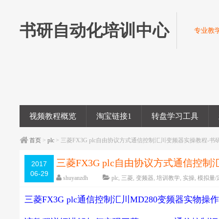
书研自动化培训中心
专业教学
视频教程概览
淘宝链接1
转盘学习工具
首页
>
plc
> 三菱FX3G plc自由协议方式通信控制汇川变频器实操教程-
三菱FX3G plc自由协议方式通信
2017
06-29
shuyanzdh
plc
,
三菱
,
变频器
,
培训教学
,
实操
,
模拟量/
编辑日期：
2018-05-15
字体：
大
中
小
三菱FX3G plc通信控制汇川MD280变频器实物