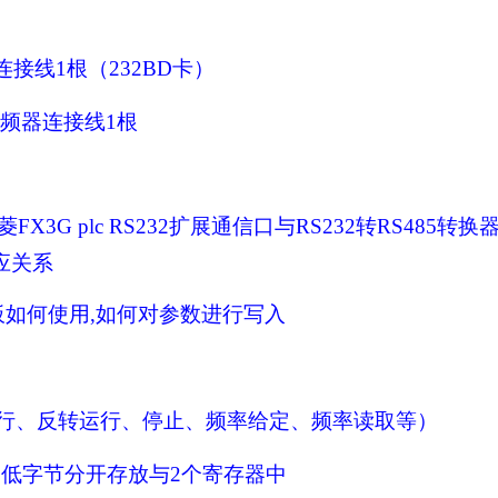
连接线
1
根（
232BD
卡）
变频器连接线
1
根
菱
FX3G plc RS232
扩展通信口与
RS232
转
RS485
转换
应关系
板如何使用
,
如何对参数进行写入
行、反转运行、停止、频率给定、频率读取等）
高低字节分开存放与
2
个寄存器中