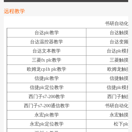
远程教学
书研自动化
台达plc教学
台达触摸
台达温控器教学
台达变频
台达文本教学
台达plc模
三菱fx plc教学
三菱触摸
欧姆龙cp1h plc教学
欧姆龙触摸
信捷plc教学
信捷触摸
信捷plc定位教学
信捷plc模
西门子s7-200教学
西门子触摸
西门子s7-200通信教学
书研自动化
永宏plc教学
永宏触摸
永宏plc定位教学
松下plc