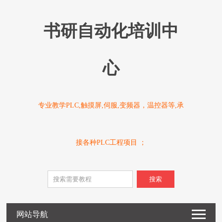
书研自动化培训中
心
专业教学PLC,触摸屏,伺服,变频器，温控器等,承
接各种PLC工程项目 ；
搜索
网站导航