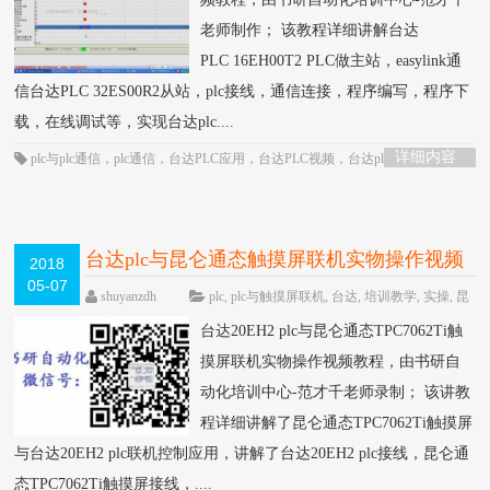
老师制作； 该教程详细讲解台达
PLC 16EH00T2 PLC做主站，easylink通
信台达PLC 32ES00R2从站，plc接线，通信连接，程序编写，程序下
载，在线调试等，实现台达plc....
详细内容
plc与plc通信
，
plc通信
，
台达PLC应用
，
台达PLC视频
，
台达plc通信
，
通信
控制
台达plc与昆仑通态触摸屏联机实物操作视频
2018
05-07
教程-书研自动化培训中心制作
HOT
shuyanzdh
plc
,
plc与触摸屏联机
,
台达
,
培训教学
,
实操
,
昆
仑通态触摸屏
,
联机
,
通信
,
高级教程
围观1686次
已
台达20EH2 plc与昆仑通态TPC7062Ti触
关闭评论
摸屏联机实物操作视频教程，由书研自
动化培训中心-范才千老师录制； 该讲教
程详细讲解了昆仑通态TPC7062Ti触摸屏
与台达20EH2 plc联机控制应用，讲解了台达20EH2 plc接线，昆仑通
态TPC7062Ti触摸屏接线，....