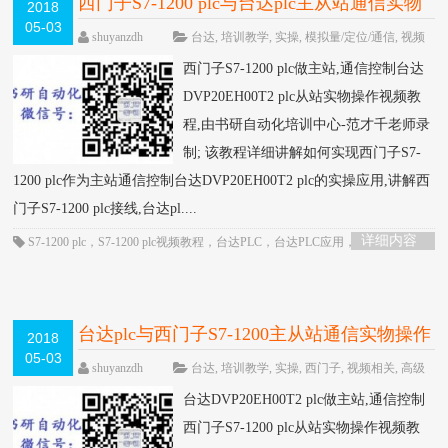
西门子S7-1200 plc与台达plc主从站通信实物
2018
05-03
操作视频教程-书研自动化培训中心制作
HOT
shuyanzdh
台达
,
培训教学
,
实操
,
模拟量/定位/通信
,
视频
相关
,
通信
,
高级教程
围观1705次
已关闭评
西门子S7-1200 plc做主站,通信控制台达
论
DVP20EH00T2 plc从站实物操作视频教
程,由书研自动化培训中心-范才千老师录
制; 该教程详细讲解如何实现西门子S7-
1200 plc作为主站通信控制台达DVP20EH00T2 plc的实操应用,讲解西
门子S7-1200 plc接线,台达pl....
详细内容
S7-1200 plc
，
S7-1200 plc视频教程
，
台达PLC
，
台达PLC应用
，
台达PLC视
频
，
台达plc通信
，
通信控制
台达plc与西门子S7-1200主从站通信实物操作
2018
05-03
视频教程-书研自动化培训中心制作
HOT
shuyanzdh
台达
,
培训教学
,
实操
,
西门子
,
视频相关
,
高级
教程
围观1143次
已关闭评论
台达DVP20EH00T2 plc做主站,通信控制
西门子S7-1200 plc从站实物操作视频教