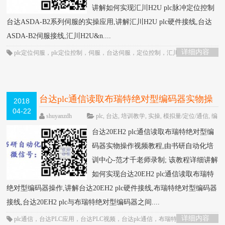
讲解如何实现汇川H2U plc脉冲定位控制
台达ASDA-B2系列伺服的实操应用,讲解汇川H2U plc硬件接线,台达
ASDA-B2伺服接线,汇川H2U&n....
详细内容
plc定位伺服
，
plc定位控制
，
伺服
，
台达伺服
，
定位控制
，
汇川plc
，
汇川plc
定位控制
，
脉冲定位
台达plc通信读取布瑞特绝对型编码器实物操
2018
04-22
作视频教程-书研自动化培训中心制作
HOT
shuyanzdh
plc
,
台达
,
培训教学
,
实操
,
模拟量/定位/通信
,
编
码器
,
视频相关
,
高级教程
围观1133次
已关闭评
台达20EH2 plc通信读取布瑞特绝对型编
论
码器实物操作视频教程,由书研自动化培
训中心-范才千老师录制; 该教程详细讲解
如何实现台达20EH2 plc通信读取布瑞特
绝对型编码器操作,讲解台达20EH2 plc硬件接线,布瑞特绝对型编码器
接线,台达20EH2 plc与布瑞特绝对型编码器之间....
详细内容
plc通信
，
台达PLC应用
，
台达PLC视频
，
台达plc通信
，
布瑞特编码器
，
绝对