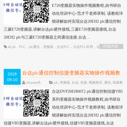
E720变频器实物操作视频教程,由书研自
动化培训中心-范才千老师录制; 该教程详
细讲解如何实现台达20EH2 plc通信控制
三菱E720变频器,讲解台达plc硬件接线,三菱E720变频器接线,台达
20EH2 plc与三菱E720变频器之间通信连接,台达....
详细内容
ab plc
，
PLC
，
plc通信
，
变频器
，
台达PLC
，
台达PLC应用
，
台达PLC视频
，
台达plc通信
，
通信控制
台达plc通信控制信捷变频器实物操作视频教
2018
09-10
程-书研自动化培训中心制作
HOT
shuyanzdh
plc
,
变频器
,
台达
,
实操
,
视频相关
,
通信
,
高级教
程
围观770次
已关闭评论
台达DVP20EH00T2 plc通信控制信捷VB5
系列变频器实物操作视频教程,由书研自
动化培训中心-范才千老师录制; 该教程详
细讲解如何实现台达20EH2 plc通信控制
信捷VB5变频器,讲解台达plc硬件接线,信捷VB5变频器接线,台达