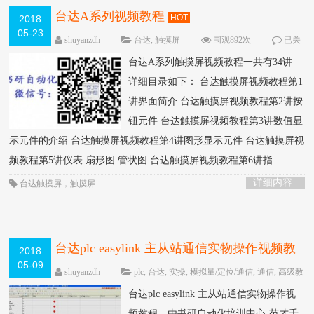
台达A系列视频教程
HOT
2018
05-23
shuyanzdh
台达
,
触摸屏
围观892次
已关
闭评论
台达A系列触摸屏视频教程一共有34讲
详细目录如下： 台达触摸屏视频教程第1
讲界面简介 台达触摸屏视频教程第2讲按
钮元件 台达触摸屏视频教程第3讲数值显
示元件的介绍 台达触摸屏视频教程第4讲图形显示元件 台达触摸屏视
频教程第5讲仪表 扇形图 管状图 台达触摸屏视频教程第6讲指....
详细内容
台达触摸屏
，
触摸屏
台达plc easylink 主从站通信实物操作视频教
2018
05-09
程-书研自动化培训中心制作
HOT
shuyanzdh
plc
,
台达
,
实操
,
模拟量/定位/通信
,
通信
,
高级教
程
围观1416次
已关闭评论
台达plc easylink 主从站通信实物操作视
频教程，由书研自动化培训中心-范才千