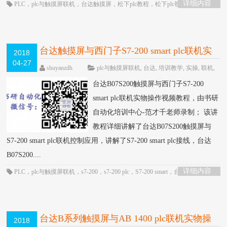
详细内容
PLC
，
plc与触摸屏联机
，
台达触摸屏
，
松下plc教程
，
松下plc视频
，
触摸屏
台达触摸屏与西门子S7-200 smart plc联机实
2018
04-27
物操作视频教程-书研自动化培训中心制作
shuyanzdh
plc与触摸屏联机
,
台达
,
培训教学
,
实操
,
联机
,
西门子
,
视频相关
,
高级教程
围观2106次
已关闭评
HOT
台达B07S200触摸屏与西门子S7-200
论
smart plc联机实物操作视频教程，由书研
自动化培训中心-范才千老师录制； 该讲
教程详细讲解了台达B07S200触摸屏与
S7-200 smart plc联机控制应用，讲解了S7-200 smart plc接线，台达
B07S200....
详细内容
PLC
，
plc与触摸屏联机
，
s7-200
，
s7-200 plc
，
S7-200 smart
，
台达触摸屏
，
触摸屏
台达B系列触摸屏与AB 1400 plc联机实物操
2018