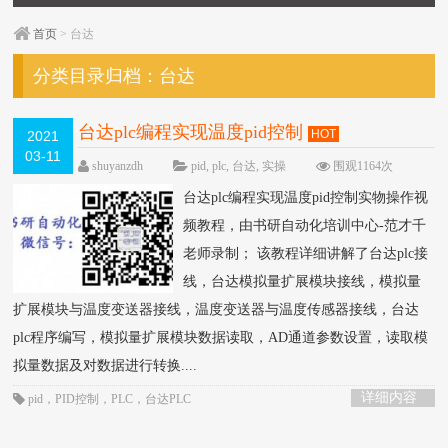
首页
> 台达
分类目录归档：
台达
台达plc编程实现温度pid控制
HOT
2021
03-11
shuyanzdh
pid
,
plc
,
台达
,
实操
围观1164次
已关闭评论
台达plc编程实现温度pid控制实物操作视
频教程，由书研自动化培训中心-范才千
老师录制； 该教程详细讲解了台达plc接
线，台达模拟量扩展模块接线，模拟量
扩展模块与温度变送器接线，温度变送器与温度传感器接线，台达
plc程序编写，模拟量扩展模块数据读取，AD通道参数设置，读取模
拟量数据及对数据进行转换....
详细内容
pid
，
PID控制
，
PLC
，
台达PLC