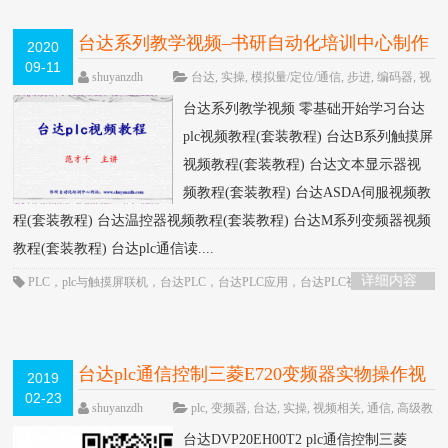
台达系列教学视频–书研自动化培训中心制作
2020
09-11
HOT
shuyanzdh
台达
,
实操
,
模拟量/定位/通信
,
步进
,
编码器
,
视
频相关
,
高级教程
围观9164次
已关闭评
台达系列教学视频 零基础开始学习台达
论
plc视频教程(套装教程) 台达B系列触摸屏
视频教程(套装教程) 台达文本显示器视
频教程(套装教程) 台达ASDA伺服视频教
程(套装教程) 台达温控器视频教程(套装教程) 台达M系列变频器视频
教程(套装教程) 台达plc通信读....
详细内容
PLC
，
plc与触摸屏联机
，
台达PLC
，
台达PLC应用
，
台达PLC视频
，
台达plc
通信
，
台达伺服
，
台达触摸屏
，
编码器应用
台达plc通信控制三菱E720变频器实物操作视
2019
02-23
频教程-书研自动化培训中心制作
HOT
shuyanzdh
plc
,
变频器
,
台达
,
实操
,
视频相关
,
通信
,
高级教
程
围观904次
已关闭评论
台达DVP20EH00T2 plc通信控制三菱