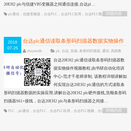
20EH2 plc与信捷VB5变频器之间通信连接,台达pl....
详细内容
plc通信
，
信捷变频器
，
台达PLC
，
台达PLC应用
，
台达PLC视频
，
台达plc通
信
，
通信控制
台达plc通信读取条形码扫描器数据实物操作
2018
07-25
视频教程-书研自动化培训中心制作
HOT
shuyanzdh
plc
,
台达
,
实操
,
条形码扫描器
,
通信
,
高级教
程
围观1307次
已关闭评论
台达20EH2 plc通信读取条形码扫描器数
据实物操作视频教程,由书研自动化培训
中心-范才千老师录制; 该教程详细讲解如
何实现台达20EH2 plc通信的方式读取条
形码扫描器数据的实操应用,讲解台达20EH2 plc硬件接线,浩顺条形码
扫描器S61+接线，台达20EH2 plc与条形码扫描器之间接....
详细内容
PLC
，
plc通信
，
台达PLC
，
台达PLC应用
，
台达PLC视频
，
台达plc通信
，
条
形码扫描器
，
通信控制