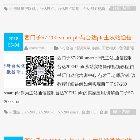
详细内容
plc与触摸屏联机
，
台达PLC
，
台达PLC应用
，
台达PLC视频
，
台达plc通信
，
昆仑通态触摸屏
，
触摸屏
，
通信控制
西门子S7-200 smart plc与台达plc主从站通信
2018
05-04
实物操作视频教程-书研自动化培训中心制作
shuyanzdh
plc
,
台达
,
培训教学
,
实操
,
工程相关
,
模拟量/定
位/通信
,
西门子
,
视频相关
,
通信
,
高级教程
围观1113次
HOT
西门子S7-200 smart plc做主站,通信控制
已关闭评论
台达20EH2 plc从站实物操作视频教程,由
书研自动化培训中心-范才千老师录制; 该
教程详细讲解如何实现西门子S7-200
smart plc作为主站通信控制台达20EH2 plc的实操应用,讲解西门子S7-
200 sma....
详细内容
plc通信
，
s7-200
，
s7-200 plc
，
S7-200 smart
，
台达PLC
，
台达PLC应用
，
台
达PLC视频
，
台达plc通信
，
通信控制