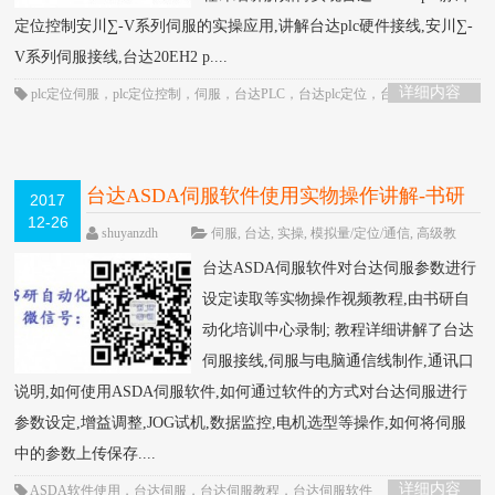
定位控制安川∑-V系列伺服的实操应用,讲解台达plc硬件接线,安川∑-
V系列伺服接线,台达20EH2 p....
详细内容
plc定位伺服
，
plc定位控制
，
伺服
，
台达PLC
，
台达plc定位
，
台达PLC应
用
，
台达PLC视频
，
安川伺服
，
定位控制
，
脉冲定位
台达ASDA伺服软件使用实物操作讲解-书研
2017
12-26
自动化培训中心制作
HOT
shuyanzdh
伺服
,
台达
,
实操
,
模拟量/定位/通信
,
高级教
程
围观3977次
已关闭评论
台达ASDA伺服软件对台达伺服参数进行
设定读取等实物操作视频教程,由书研自
动化培训中心录制; 教程详细讲解了台达
伺服接线,伺服与电脑通信线制作,通讯口
说明,如何使用ASDA伺服软件,如何通过软件的方式对台达伺服进行
参数设定,增益调整,JOG试机,数据监控,电机选型等操作,如何将伺服
中的参数上传保存....
详细内容
ASDA软件使用
，
台达伺服
，
台达伺服教程
，
台达伺服软件