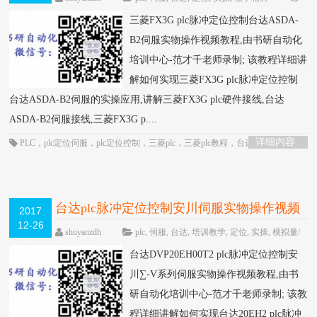
围观1325次
已关闭评论
三菱FX3G plc脉冲定位控制台达ASDA-
B2伺服实物操作视频教程,由书研自动化
培训中心-范才千老师录制; 该教程详细讲
解如何实现三菱FX3G plc脉冲定位控制
台达ASDA-B2伺服的实操应用,讲解三菱FX3G plc硬件接线,台达
ASDA-B2伺服接线,三菱FX3G p....
详细内容
PLC
，
plc定位伺服
，
plc定位控制
，
三菱plc
，
三菱plc教程
，
台达伺服
，
定位
控制
，
脉冲定位
台达plc脉冲定位控制安川伺服实物操作视频
2017
12-26
教程-书研自动化培训中心制作
HOT
shuyanzdh
plc
,
伺服
,
台达
,
培训教学
,
定位
,
实操
,
模拟量/
定位/通信
,
高级教程
围观1193次
已关闭评
台达DVP20EH00T2 plc脉冲定位控制安
论
川∑-V系列伺服实物操作视频教程,由书
研自动化培训中心-范才千老师录制; 该教
程详细讲解如何实现台达20EH2 plc脉冲