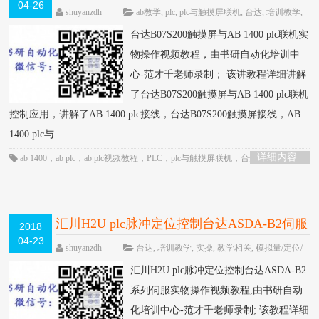
04-26
作视频教程-书研自动化培训中心制作
HOT
shuyanzdh
ab教学
,
plc
,
plc与触摸屏联机
,
台达
,
培训教学
,
实操
,
联机
,
视频相关
,
触摸屏
,
高级教程
围观810次
台达B07S200触摸屏与AB 1400 plc联机实
已关闭评论
物操作视频教程，由书研自动化培训中
心-范才千老师录制； 该讲教程详细讲解
了台达B07S200触摸屏与AB 1400 plc联机
控制应用，讲解了AB 1400 plc接线，台达B07S200触摸屏接线，AB
1400 plc与....
详细内容
ab 1400
，
ab plc
，
ab plc视频教程
，
PLC
，
plc与触摸屏联机
，
台达触摸屏
，
触
摸屏
汇川H2U plc脉冲定位控制台达ASDA-B2伺服
2018
04-23
实物操作视频教程-书研自动化培训中心制作
shuyanzdh
台达
,
培训教学
,
实操
,
教学相关
,
模拟量/定位/
通信
,
汇川
,
视频相关
,
高级教程
围观1172次
已关闭
HOT
汇川H2U plc脉冲定位控制台达ASDA-B2
评论
系列伺服实物操作视频教程,由书研自动
化培训中心-范才千老师录制; 该教程详细