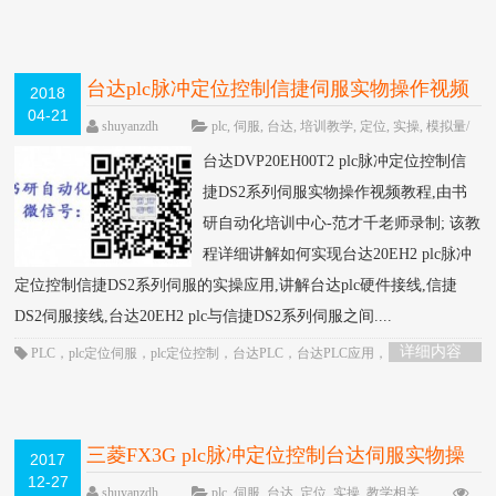
型编码器
，
通信控制
台达plc脉冲定位控制信捷伺服实物操作视频
2018
04-21
教程-书研自动化培训中心制作
HOT
shuyanzdh
plc
,
伺服
,
台达
,
培训教学
,
定位
,
实操
,
模拟量/
定位/通信
,
视频相关
,
高级教程
围观1071次
已关闭
台达DVP20EH00T2 plc脉冲定位控制信
评论
捷DS2系列伺服实物操作视频教程,由书
研自动化培训中心-范才千老师录制; 该教
程详细讲解如何实现台达20EH2 plc脉冲
定位控制信捷DS2系列伺服的实操应用,讲解台达plc硬件接线,信捷
DS2伺服接线,台达20EH2 plc与信捷DS2系列伺服之间....
详细内容
PLC
，
plc定位伺服
，
plc定位控制
，
台达PLC
，
台达PLC应用
，
台达PLC视
频
，
定位控制
，
脉冲定位
三菱FX3G plc脉冲定位控制台达伺服实物操
2017
12-27
作教程-书研自动化培训中心制作
HOT
shuyanzdh
plc
,
伺服
,
台达
,
定位
,
实操
,
教学相关