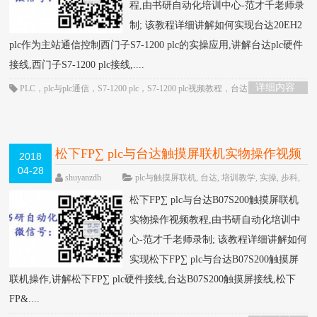
程,由书研自动化培训中心-范才千老师录
制; 该教程详细讲解如何实现台达20EH2
plc作为主站通信控制西门子S7-1200 plc的实操应用,讲解台达plc硬件
接线,西门子S7-1200 plc接线,....
详细内容
PLC
，
plc与plc通信
，
S7-1200 plc
，
S7-1200 plc视频教程
，
台达PLC应用
，
台
达PLC视频
，
台达plc通信
，
通信控制
松下FP∑ plc与台达触摸屏联机实物操作视频
2018
04-28
教程-书研自动化培训中心制作
HOT
shuyanzdh
plc与触摸屏联机
,
台达
,
培训教学
,
实操
,
步科
,
联机
,
视频相关
,
高级教程
围观993次
已关闭评
松下FP∑ plc与台达B07S200触摸屏联机
论
实物操作视频教程,由书研自动化培训中
心-范才千老师录制; 该教程详细讲解如何
实现松下FP∑ plc与台达B07S200触摸屏
联机操作,讲解松下FP∑ plc硬件接线,台达B07S200触摸屏接线,松下
FP&....