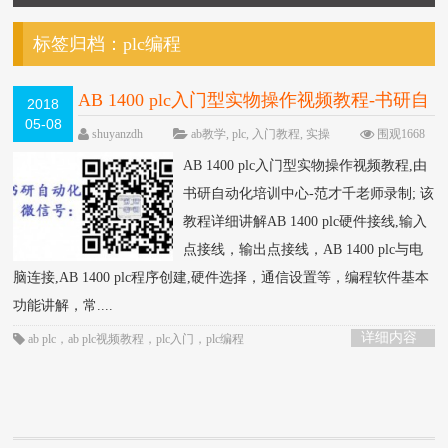
标签归档：
plc编程
AB 1400 plc入门型实物操作视频教程-书研自
2018
05-08
动化培训中心制作
HOT
shuyanzdh
ab教学
,
plc
,
入门教程
,
实操
围观1668
次
已关闭评论
AB 1400 plc入门型实物操作视频教程,由
书研自动化培训中心-范才千老师录制; 该
教程详细讲解AB 1400 plc硬件接线,输入
点接线，输出点接线，AB 1400 plc与电
脑连接,AB 1400 plc程序创建,硬件选择，通信设置等，编程软件基本
功能讲解，常....
详细内容
ab plc
，
ab plc视频教程
，
plc入门
，
plc编程