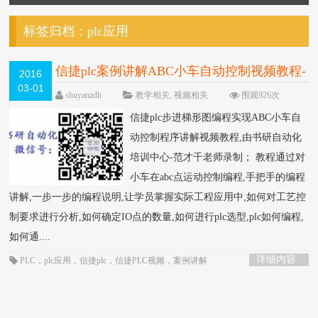
标签归档：
plc应用
信捷plc案例讲解ABC小车自动控制视频教程-
2016
03-01
书研自动化录制
HOT
shuyanzdh
教学相关
,
视频相关
围观926次
已关闭评论
信捷plc步进梯形图编程实现ABC小车自
动控制程序讲解视频教程,由书研自动化
培训中心-范才千老师录制； 教程通过对
小车在abc点运动控制编程,手把手的编程
讲解,一步一步的编程说明,让学员掌握实际工程应用中,如何对工艺控
制要求进行分析,如何确定IO点的数量,如何进行plc选型,plc如何编程,
如何通....
详细内容
PLC
，
plc应用
，
信捷plc
，
信捷PLC视频
，
案例讲解