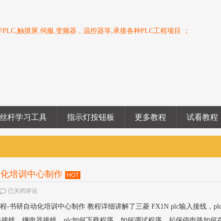
PLC,触摸屏,伺服,变频器，温控器等,承接各种PLC工程项目 ；
丝杆学习工具
指示灯按钮板
更多教程
试看教程
自动化培训中心制作
HOT
已关闭评论
教程-书研自动化培训中心制作 教程详细讲解了三菱 FX1N plc输入接线，pl
接线，继电器接线，plc如何下载程序，如何调试程序，起保停电路如何在p