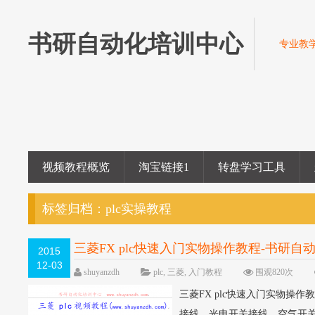
书研自动化培训中心
专业教学
视频教程概览
淘宝链接1
转盘学习工具
标签归档：
plc实操教程
三菱FX plc快速入门实物操作教程-书研
2015
12-03
shuyanzdh
plc
,
三菱
,
入门教程
围观820次
三菱FX plc快速入门实物操作
接线，光电开关接线，空气开关