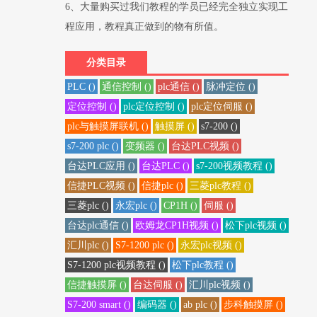
6、大量购买过我们教程的学员已经完全独立实现工
程应用，教程真正做到的物有所值。
分类目录
PLC ()
通信控制 ()
plc通信 ()
脉冲定位 ()
定位控制 ()
plc定位控制 ()
plc定位伺服 ()
plc与触摸屏联机 ()
触摸屏 ()
s7-200 ()
s7-200 plc ()
变频器 ()
台达PLC视频 ()
台达PLC应用 ()
台达PLC ()
s7-200视频教程 ()
信捷PLC视频 ()
信捷plc ()
三菱plc教程 ()
三菱plc ()
永宏plc ()
CP1H ()
伺服 ()
台达plc通信 ()
欧姆龙CP1H视频 ()
松下plc视频 ()
汇川plc ()
S7-1200 plc ()
永宏plc视频 ()
S7-1200 plc视频教程 ()
松下plc教程 ()
信捷触摸屏 ()
台达伺服 ()
汇川plc视频 ()
S7-200 smart ()
编码器 ()
ab plc ()
步科触摸屏 ()