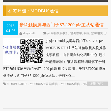
标签归档：
MODBUS通信
步科触摸屏与西门子S7-1200 plc主从站通信
2018
04-26
联机实操教程-书研自动化培训中心制作
HOT
shuyanzdh
plc与触摸屏联机
,
培训教学
,
实操
,
教学相关
,
步
科
,
联机
,
西门子
,
视频相关
,
高级教程
围观4339次
步科ET070触摸屏与西门子S7-1200 plc
已关闭评论
MODBUS-RTU主从站通信联机实物操作
视频教程，由书研自动化培训中心-范才
千老师录制； 该讲教程详细讲解了步科
ET070触摸屏与西门子S7-1200 plc联机控制应用，步科ET070触摸屏
做主站，西门子S7-1200 plc做从站，进行MO....
详细内容
MODBUS-RTU
，
MODBUS主从站通信
，
MODBUS通信
，
plc与触摸屏联
机
，
S7-1200 plc
，
S7-1200 plc视频教程
，
步科触摸屏
，
通信控制