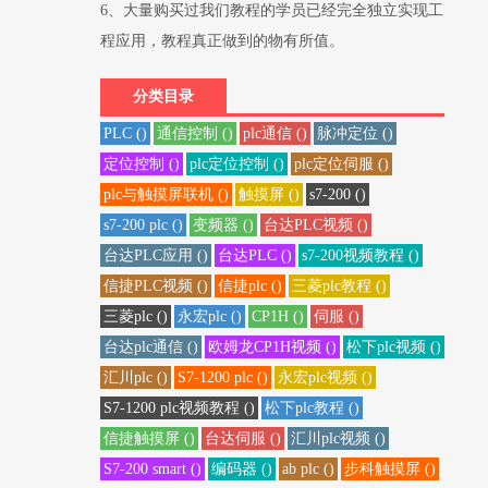
6、大量购买过我们教程的学员已经完全独立实现工
程应用，教程真正做到的物有所值。
分类目录
PLC ()
通信控制 ()
plc通信 ()
脉冲定位 ()
定位控制 ()
plc定位控制 ()
plc定位伺服 ()
plc与触摸屏联机 ()
触摸屏 ()
s7-200 ()
s7-200 plc ()
变频器 ()
台达PLC视频 ()
台达PLC应用 ()
台达PLC ()
s7-200视频教程 ()
信捷PLC视频 ()
信捷plc ()
三菱plc教程 ()
三菱plc ()
永宏plc ()
CP1H ()
伺服 ()
台达plc通信 ()
欧姆龙CP1H视频 ()
松下plc视频 ()
汇川plc ()
S7-1200 plc ()
永宏plc视频 ()
S7-1200 plc视频教程 ()
松下plc教程 ()
信捷触摸屏 ()
台达伺服 ()
汇川plc视频 ()
S7-200 smart ()
编码器 ()
ab plc ()
步科触摸屏 ()