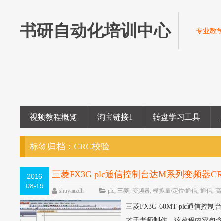
书研自动化培训中心
专业教学
视频教程概览
淘宝链接1
转盘学习工具
标签归档：
CRC校验
三菱FX3G plc通信控制台达M系列变频
2016
08-19
shuyanzdh
plc
,
三菱
,
变频器
,
模拟量/定位/通信
,
通信
,
三菱FX3G-60MT plc
才千老师制作，该教程内容包含：