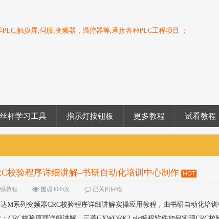
PLC,触摸屏,伺服,变频器，温控器等,承接各种PLC工程项目 ；
丝杆学习工具
指示灯按钮板
更多教程
试看教程
器CRC校验程序详细讲解–书研自动化培训中心制作
HOT
高级教程
围观4085次
已关闭评论
通信控制台达M系列变频器CRC校验程序详细讲解实操应用教程，由书研自动化培
CRC校验原理详细讲解，三菱GXWORK2 plc编程软件如何实现CRC校