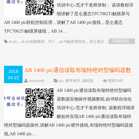
培训中心-范才千老师录制； 该讲教程详
细讲解了昆仑通态TPC7062Ti触摸屏与
AB 1400 plc联机控制应用，讲解了AB 1400 plc接线，昆仑通态
TPC7062Ti触摸屏接线，AB 14....
详细内容
ab plc
，
ab plc视频教程
，
PLC
，
plc与触摸屏联机
，
昆仑通态
，
昆仑通态触摸
屏
，
触摸屏
AB 1400 plc通信读取布瑞特绝对型编码器数
2018
04-22
据实物操作视频教程-书研自动化培训中心制
shuyanzdh
plc
,
教学相关
,
编码器
围观1049
次
已关闭评论
作
HOT
AB 1400 plc通信读取布瑞特绝对型编码
器数据实物操作视频教程,由书研自动化
培训中心-范才千老师录制; 该教程详细讲
解如何实现AB 1400 plc通信读取布瑞特
绝对型编码器操作,讲解AB 1400 plc硬件接线,布瑞特绝对型编码器接
线,AB 1400 plc....