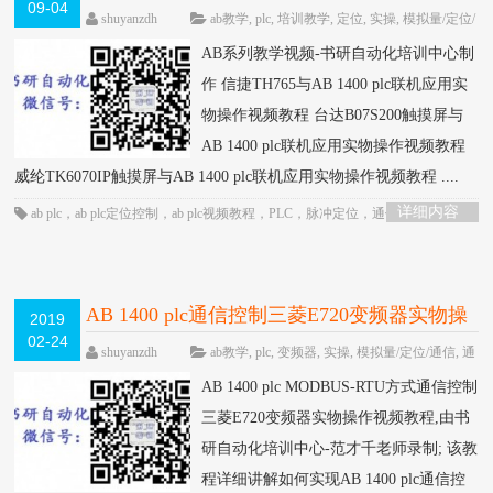
09-04
HOT
shuyanzdh
ab教学
,
plc
,
培训教学
,
定位
,
实操
,
模拟量/定位/
通信
,
通信
,
高级教程
围观2030次
已关闭评
AB系列教学视频-书研自动化培训中心制
论
作 信捷TH765与AB 1400 plc联机应用实
物操作视频教程 台达B07S200触摸屏与
AB 1400 plc联机应用实物操作视频教程
威纶TK6070IP触摸屏与AB 1400 plc联机应用实物操作视频教程 ....
详细内容
ab plc
，
ab plc定位控制
，
ab plc视频教程
，
PLC
，
脉冲定位
，
通信控制
AB 1400 plc通信控制三菱E720变频器实物操
2019
02-24
作视频教程-书研自动化培训中心制作
HOT
shuyanzdh
ab教学
,
plc
,
变频器
,
实操
,
模拟量/定位/通信
,
通
信
,
高级教程
围观955次
已关闭评论
AB 1400 plc MODBUS-RTU方式通信控制
三菱E720变频器实物操作视频教程,由书
研自动化培训中心-范才千老师录制; 该教
程详细讲解如何实现AB 1400 plc通信控