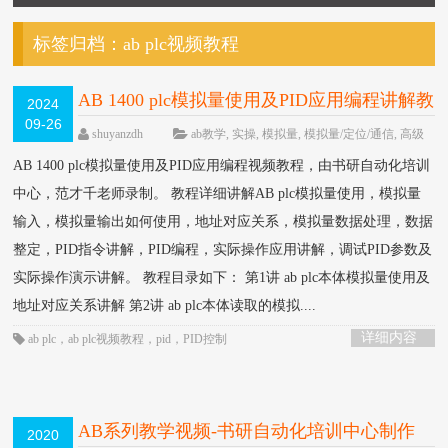
标签归档：
ab plc视频教程
AB 1400 plc模拟量使用及PID应用编程讲解教
2024
09-26
程
HOT
shuyanzdh
ab教学
,
实操
,
模拟量
,
模拟量/定位/通信
,
高级
教程
围观493次
已关闭评论
AB 1400 plc模拟量使用及PID应用编程视频教程，由书研自动化培训
中心，范才千老师录制。 教程详细讲解AB plc模拟量使用，模拟量
输入，模拟量输出如何使用，地址对应关系，模拟量数据处理，数据
整定，PID指令讲解，PID编程，实际操作应用讲解，调试PID参数及
实际操作演示讲解。 教程目录如下： 第1讲 ab plc本体模拟量使用及
地址对应关系讲解 第2讲 ab plc本体读取的模拟....
详细内容
ab plc
，
ab plc视频教程
，
pid
，
PID控制
AB系列教学视频-书研自动化培训中心制作
2020