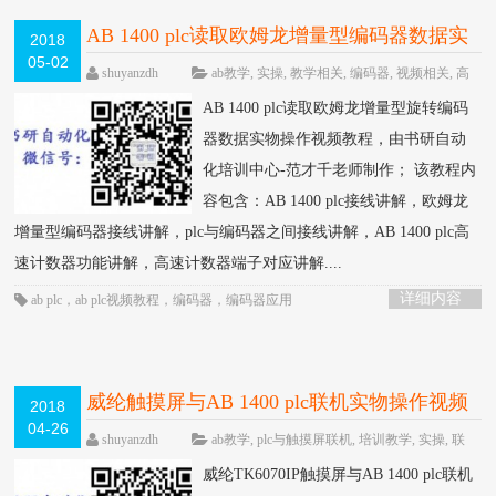
AB 1400 plc读取欧姆龙增量型编码器数据实
2018
05-02
物操作视频教程-书研自动化培训中心制作
shuyanzdh
ab教学
,
实操
,
教学相关
,
编码器
,
视频相关
,
高
级教程
围观1014次
已关闭评论
HOT
AB 1400 plc读取欧姆龙增量型旋转编码
器数据实物操作视频教程，由书研自动
化培训中心-范才千老师制作； 该教程内
容包含：AB 1400 plc接线讲解，欧姆龙
增量型编码器接线讲解，plc与编码器之间接线讲解，AB 1400 plc高
速计数器功能讲解，高速计数器端子对应讲解....
详细内容
ab plc
，
ab plc视频教程
，
编码器
，
编码器应用
威纶触摸屏与AB 1400 plc联机实物操作视频
2018
04-26
教程-书研自动化培训中心制作
HOT
shuyanzdh
ab教学
,
plc与触摸屏联机
,
培训教学
,
实操
,
联
机
,
视频相关
,
高级教程
围观2509次
已关闭评
威纶TK6070IP触摸屏与AB 1400 plc联机
论