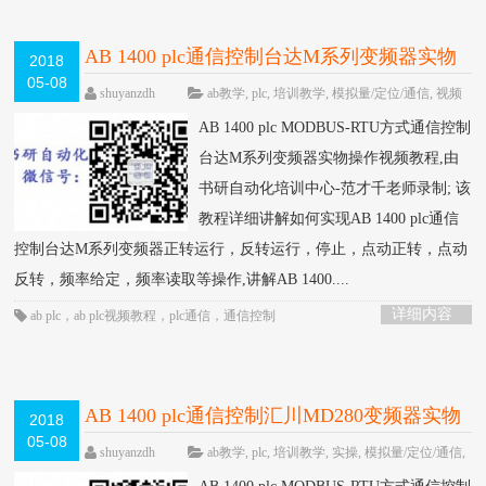
AB 1400 plc通信控制台达M系列变频器实物
2018
05-08
操作视频教程-书研自动化培训中心制作
HOT
shuyanzdh
ab教学
,
plc
,
培训教学
,
模拟量/定位/通信
,
视频
相关
,
通信
,
高级教程
围观989次
已关闭评
AB 1400 plc MODBUS-RTU方式通信控制
论
台达M系列变频器实物操作视频教程,由
书研自动化培训中心-范才千老师录制; 该
教程详细讲解如何实现AB 1400 plc通信
控制台达M系列变频器正转运行，反转运行，停止，点动正转，点动
反转，频率给定，频率读取等操作,讲解AB 1400....
详细内容
ab plc
，
ab plc视频教程
，
plc通信
，
通信控制
AB 1400 plc通信控制汇川MD280变频器实物
2018
05-08
操作视频教程-书研自动化培训中心制作
HOT
shuyanzdh
ab教学
,
plc
,
培训教学
,
实操
,
模拟量/定位/通信
,
视频相关
,
通信
,
高级教程
围观976次
已关闭评