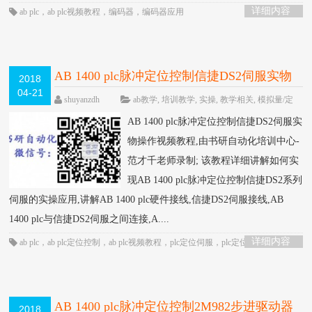
详细内容
ab plc
，
ab plc视频教程
，
编码器
，
编码器应用
AB 1400 plc脉冲定位控制信捷DS2伺服实物
2018
04-21
操作视频教程-书研自动化培训中心制作
HOT
shuyanzdh
ab教学
,
培训教学
,
实操
,
教学相关
,
模拟量/定
位/通信
,
视频相关
,
高级教程
围观806次
已关闭评
AB 1400 plc脉冲定位控制信捷DS2伺服实
论
物操作视频教程,由书研自动化培训中心-
范才千老师录制; 该教程详细讲解如何实
现AB 1400 plc脉冲定位控制信捷DS2系列
伺服的实操应用,讲解AB 1400 plc硬件接线,信捷DS2伺服接线,AB
1400 plc与信捷DS2伺服之间连接,A....
详细内容
ab plc
，
ab plc定位控制
，
ab plc视频教程
，
plc定位伺服
，
plc定位控制
，
信捷
伺服
，
定位控制
，
脉冲定位
AB 1400 plc脉冲定位控制2M982步进驱动器
2018