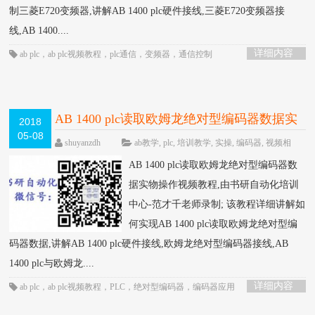
制三菱E720变频器,讲解AB 1400 plc硬件接线,三菱E720变频器接
线,AB 1400....
详细内容
ab plc
，
ab plc视频教程
，
plc通信
，
变频器
，
通信控制
AB 1400 plc读取欧姆龙绝对型编码器数据实
2018
05-08
物操作视频教程-书研自动化培训中心制作
shuyanzdh
ab教学
,
plc
,
培训教学
,
实操
,
编码器
,
视频相
关
围观883次
已关闭评论
HOT
AB 1400 plc读取欧姆龙绝对型编码器数
据实物操作视频教程,由书研自动化培训
中心-范才千老师录制; 该教程详细讲解如
何实现AB 1400 plc读取欧姆龙绝对型编
码器数据,讲解AB 1400 plc硬件接线,欧姆龙绝对型编码器接线,AB
1400 plc与欧姆龙....
详细内容
ab plc
，
ab plc视频教程
，
PLC
，
绝对型编码器
，
编码器应用