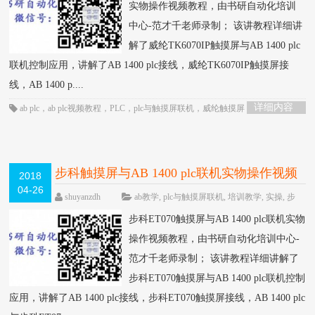
实物操作视频教程，由书研自动化培训
中心-范才千老师录制； 该讲教程详细讲
解了威纶TK6070IP触摸屏与AB 1400 plc
联机控制应用，讲解了AB 1400 plc接线，威纶TK6070IP触摸屏接
线，AB 1400 p....
详细内容
ab plc
，
ab plc视频教程
，
PLC
，
plc与触摸屏联机
，
威纶触摸屏
，
触摸屏
步科触摸屏与AB 1400 plc联机实物操作视频
2018
04-26
教程-书研自动化培训中心制作
HOT
shuyanzdh
ab教学
,
plc与触摸屏联机
,
培训教学
,
实操
,
步
科
,
联机
,
视频相关
,
高级教程
围观1294次
已关闭评
步科ET070触摸屏与AB 1400 plc联机实物
论
操作视频教程，由书研自动化培训中心-
范才千老师录制； 该讲教程详细讲解了
步科ET070触摸屏与AB 1400 plc联机控制
应用，讲解了AB 1400 plc接线，步科ET070触摸屏接线，AB 1400 plc