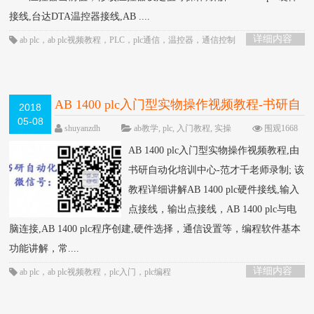
接线,台达DTA温控器接线,AB ....
详细内容
ab plc
，
ab plc视频教程
，
PLC
，
plc通信
，
温控器
，
通信控制
AB 1400 plc入门型实物操作视频教程-书研自
2018
05-08
动化培训中心制作
HOT
shuyanzdh
ab教学
,
plc
,
入门教程
,
实操
围观1668
次
已关闭评论
AB 1400 plc入门型实物操作视频教程,由
书研自动化培训中心-范才千老师录制; 该
教程详细讲解AB 1400 plc硬件接线,输入
点接线，输出点接线，AB 1400 plc与电
脑连接,AB 1400 plc程序创建,硬件选择，通信设置等，编程软件基本
功能讲解，常....
详细内容
ab plc
，
ab plc视频教程
，
plc入门
，
plc编程