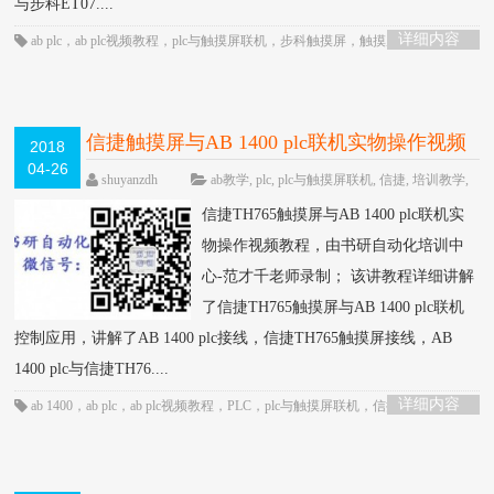
与步科ET07....
详细内容
ab plc
，
ab plc视频教程
，
plc与触摸屏联机
，
步科触摸屏
，
触摸屏
信捷触摸屏与AB 1400 plc联机实物操作视频
2018
04-26
教程-书研自动化培训中心制作
HOT
shuyanzdh
ab教学
,
plc
,
plc与触摸屏联机
,
信捷
,
培训教学
,
实操
,
联机
,
视频相关
,
触摸屏
,
高级教程
围观1144次
信捷TH765触摸屏与AB 1400 plc联机实
已关闭评论
物操作视频教程，由书研自动化培训中
心-范才千老师录制； 该讲教程详细讲解
了信捷TH765触摸屏与AB 1400 plc联机
控制应用，讲解了AB 1400 plc接线，信捷TH765触摸屏接线，AB
1400 plc与信捷TH76....
详细内容
ab 1400
，
ab plc
，
ab plc视频教程
，
PLC
，
plc与触摸屏联机
，
信捷触摸屏
，
触
摸屏
，
通信控制