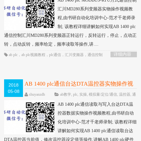
AB 1400 plc MODBUS-RTU方式通信控制
论
汇川MD280系列变频器实物操作视频教
程,由书研自动化培训中心-范才千老师录
制; 该教程详细讲解如何实现AB 1400 plc
通信控制汇川MD280系列变频器正转运行，反转运行，停止，点动正
转，点动反转，频率给定，频率读取等操作,讲....
详细内容
ab plc
，
ab plc视频教程
，
plc通信
，
汇川变频器
，
通信控制
AB 1400 plc通信台达DTA温控器实物操作视
2018
05-08
频教程-书研自动化培训中心制作
HOT
shuyanzdh
ab教学
,
plc
,
实操
,
模拟量/定位/通信
,
温控器
,
通
信
,
高级教程
围观598次
已关闭评论
AB 1400 plc通信读取与写入台达DTA温
控器数据实物操作视频教程,由书研自动
化培训中心-范才千老师录制; 该教程详细
讲解如何实现AB 1400 plc通信读取台达
DTA温控器当前值，修改温控器设定值等操作,讲解AB 1400 plc硬件