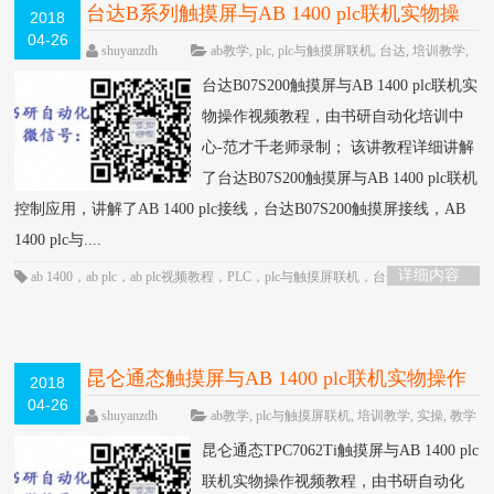
台达B系列触摸屏与AB 1400 plc联机实物操
2018
04-26
作视频教程-书研自动化培训中心制作
HOT
shuyanzdh
ab教学
,
plc
,
plc与触摸屏联机
,
台达
,
培训教学
,
实操
,
联机
,
视频相关
,
触摸屏
,
高级教程
围观809次
台达B07S200触摸屏与AB 1400 plc联机实
已关闭评论
物操作视频教程，由书研自动化培训中
心-范才千老师录制； 该讲教程详细讲解
了台达B07S200触摸屏与AB 1400 plc联机
控制应用，讲解了AB 1400 plc接线，台达B07S200触摸屏接线，AB
1400 plc与....
详细内容
ab 1400
，
ab plc
，
ab plc视频教程
，
PLC
，
plc与触摸屏联机
，
台达触摸屏
，
触
摸屏
昆仑通态触摸屏与AB 1400 plc联机实物操作
2018
04-26
视频教程-书研自动化培训中心制作
HOT
shuyanzdh
ab教学
,
plc与触摸屏联机
,
培训教学
,
实操
,
教学
相关
,
联机
,
视频相关
,
高级教程
围观2371次
已关闭
昆仑通态TPC7062Ti触摸屏与AB 1400 plc
评论
联机实物操作视频教程，由书研自动化