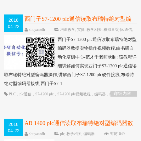
西门子S7-1200 plc通信读取布瑞特绝对型编
2018
04-22
码器数据实物操作视频教程-书研自动化培训
shuyanzdh
培训教学
,
实操
,
教学相关
,
模拟量/定位/通信
,
编码器
,
西门子
,
视频相关
,
高级教程
围观1801次
已
中心制作
HOT
西门子S7-1200 plc通信读取布瑞特绝对型
关闭评论
编码器数据实物操作视频教程,由书研自
动化培训中心-范才千老师录制; 该教程详
细讲解如何实现西门子S7-1200 plc通信读
取布瑞特绝对型编码器操作,讲解西门子S7-1200 plc硬件接线,布瑞特
绝对型编码器接线,西门子S7-1....
详细内容
PLC
，
plc通信
，
S7-1200 plc
，
S7-1200 plc视频教程
，
编码器
，
编码器应用
AB 1400 plc通信读取布瑞特绝对型编码器数
2018
04-22
据实物操作视频教程-书研自动化培训中心制
shuyanzdh
plc
,
教学相关
,
编码器
围观1049
次
已关闭评论
作