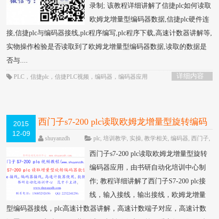
录制; 该教程详细讲解了信捷plc如何读取
欧姆龙增量型编码器数据,信捷plc硬件连
接,信捷plc与编码器接线,plc程序编写,plc程序下载,高速计数器讲解等,
实物操作检验是否读取到了欧姆龙增量型编码器数据,读取的数据是
否与....
详细内容
PLC
，
信捷plc
，
信捷PLC视频
，
编码器
，
编码器应用
西门子s7-200 plc读取欧姆龙增量型旋转编码
2015
12-09
器应用-书研自动化培训中心制作
HOT
shuyanzdh
plc
,
培训教学
,
实操
,
教学相关
,
编码器
,
西门子
,
视频相关
,
高级教程
围观4190次
一条评论
西门子s7-200 plc读取欧姆龙增量型旋转
编码器应用，由书研自动化培训中心制
作; 教程详细讲解了西门子S7-200 plc接
线，输入接线，输出接线，欧姆龙增量
型编码器接线，plc高速计数器讲解，高速计数端子对应，高速计数