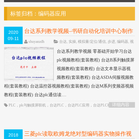
标签归档：
编码器应用
台达系列教学视频–书研自动化培训中心制作
2020
09-11
HOT
shuyanzdh
台达
,
实操
,
模拟量/定位/通信
,
步进
,
编码器
,
视
频相关
,
高级教程
围观9160次
已关闭评
台达系列教学视频 零基础开始学习台达
论
plc视频教程(套装教程) 台达B系列触摸屏
视频教程(套装教程) 台达文本显示器视
频教程(套装教程) 台达ASDA伺服视频教
程(套装教程) 台达温控器视频教程(套装教程) 台达M系列变频器视频
教程(套装教程) 台达plc通信读....
详细内容
PLC
，
plc与触摸屏联机
，
台达PLC
，
台达PLC应用
，
台达PLC视频
，
台达plc
通信
，
台达伺服
，
台达触摸屏
，
编码器应用
三菱plc读取欧姆龙绝对型编码器实物操作视
2018