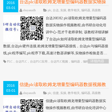
台达plc读取欧姆龙增量型编码器数据实物操
2016
03-01
作视频教程-书研自动化培训中心制作
HOT
shuyanzdh
plc
,
台达
,
实操
,
教学相关
,
编码器
,
高级教
程
围观1158次
已关闭评论
台达20EH2 plc读取欧姆龙增量型编码器
数据实物操作视频教程,由书研自动化培
训中心-范才千老师录制; 该教程详细讲解
了台达plc如何读取欧姆龙增量型编码器
数据,台达plc硬件连接,欧姆龙增量型编码器接线，台达plc与编码器接
线,plc程序编写,plc程序下载,高速计数器讲解等,实物操作检验是否....
详细内容
PLC
，
台达PLC
，
台达PLC应用
，
台达PLC视频
，
编码器
，
编码器应用
信捷plc读取欧姆龙增量型编码器数据视频教
2016
03-01
程-书研自动化培训中心制作
HOT
shuyanzdh
plc
,
信捷
,
实操
,
教学相关
,
编码器
,
高级教
程
围观1024次
已关闭评论
信捷plc读取欧姆龙增量型编码器数据实
物操作视频教程,由书研自动化培训中心