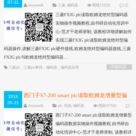
07-11
频教程-书研自动化培训中心制作
HOT
shuyanzdh
三菱
,
编码器
围观1332次
已
关闭评论
三菱FX3G plc读取欧姆龙绝对型编码器
实物操作视频教程,由书研自动化培训中
心-范才千老师录制; 该教程详细讲解如何
实现三菱FX3G plc读取欧姆龙绝对型编
码器操作,讲解三菱FX3G plc硬件接线,欧姆龙绝对型编码器接线,三菱
FX3G plc与欧姆龙绝对型编码器....
详细内容
三菱plc
，
三菱plc教程
，
编码器
，
编码器应用
西门子S7-200 smart plc读取欧姆龙增量型编
2018
05-21
码器数据实物操作教程-书研自动化培训中心
shuyanzdh
plc
,
实操
,
编码器
围观4376次
已关闭评论
制作
HOT
西门子S7-200 smart plc读取欧姆龙增量型
编码器数据实物操作视频教程,由书研自
动化培训中心-范才千老师录制; 该教程详