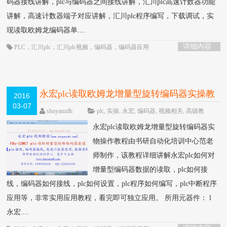
码器接线讲解，plc与编码器之间接线讲解，汇川plc高速计数器功能
讲解，高速计数器端子对应讲解，汇川plc程序编写，下载调试，实
现读取欧姆龙编码器单....
详细内容
PLC
，
汇川plc
，
汇川plc视频
，
编码器
，
编码器应用
永宏plc读取欧姆龙增量型旋转编码器实操教
2016
03-07
程–书研自动化培训中心制作
HOT
shuyanzdh
plc
,
实操
,
永宏
,
编码器
,
视频相关
,
高级教
程
围观1661次
已关闭评论
永宏plc读取欧姆龙增量型旋转编码器实
物操作教程由书研自动化培训中心范老
师制作，该教程详细讲解永宏plc如何对
增量型编码器数据的读取，plc如何接
线，编码器如何接线，plc如何设置，plc程序如何编写，plc中断程序
应用等，非常实用应用教程，看完即可独立应用。 所用元器件： l
永宏....