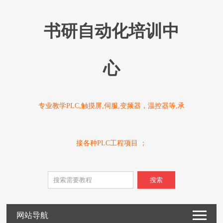
书研自动化培训中
心
专业教学PLC,触摸屏,伺服,变频器，温控器等,承
接各种PLC工程项目 ；
搜索
网站导航