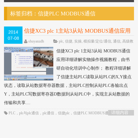
标签归档：
信捷PLC MODBUS通信
信捷XC3 plc 1主站3从站 MODBUS通信应用
2014
07-08
详细讲解实操教程
HOT
shuyanzdh
plc
,
信捷
,
实操
,
模拟量/定位/通信
,
通信
,
高级教
程
围观12015次
已关闭评论
信捷XC3 plc 1主站3从站 MODBUS通信
应用详细讲解实物操作视频教程，由书
研自动化培训中心制作； 教程详细讲解
了信捷主站PLC读取从站PLC的X,Y接点
状态，读取从站数据寄存器数据，主站PLC控制从站PLC各输出点
Y，主站PLC写数据寄存器D数据到从站PLC中，实现主从站数据的
传输和共享....
详细内容
PLC
，
plc与plc通信
，
plc通信
，
信捷plc
，
信捷PLC MODBUS通信
，
信捷PLC
教程
，
信捷PLC视频
，
通信控制