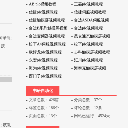
AB plc视频教程
三菱plc视频教程
信捷plc视频教程
信捷伺服视频教程
信捷触摸屏视频教程
台达ASDA伺服视频
台达B系列触摸屏视频
台达plc视频教程
台达变频器视频教程
昆仑通态触摸屏视频
师录制;
松下A4伺服视频教程
松下plc视频教程
....
欧姆龙plc视频教程
步科触摸屏视频教程
永宏plc视频教程
汇川plc视频教程
海为plc视频教程
海泰克触摸屏视频
西门子plc视频教程
书研自动化
文章总数：426篇
分类总数：37个
标签总数：186个
评论总数：12条
页面总数：13个
网站已运行：4524天
; 该教