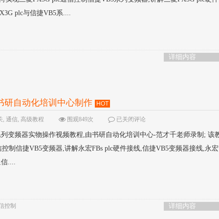
 plc与信捷VB5系....
详细内容
-书研自动化培训中心制作
HOT
关
,
通信
,
高级教程
围观849次
已关闭评论
B5系列变频器实物操作视频教程,由书研自动化培训中心-范才千老师录制; 该
信控制信捷VB5变频器,讲解永宏FBs plc硬件接线,信捷VB5变频器接线,永宏
....
信控制
详细内容