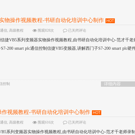
信捷变频器实物操作视频教程-书研自动化培训中心制作
HOT
,
通信
,
高级教程
围观828次
已关闭评论
lc通信控制信捷VB5系列变频器实物操作视频教程,由书研自动化培训中心-范才千老
 smart plc通信控制信捷VB5变频器,讲解西门子S7-200 smart plc硬件接
信控制
详细内容
实物操作视频教程-书研自动化培训中心制作
HOT
,
通信
,
高级教程
围观616次
已关闭评论
制信捷VB5系列变频器实物操作视频教程,由书研自动化培训中心-范才千老师录制