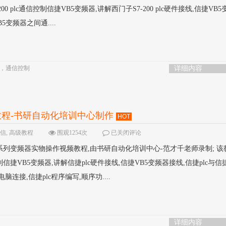
 plc通信控制信捷VB5变频器,讲解西门子S7-200 plc硬件接线,信捷VB
B5变频器之间通....
，
通信控制
详细内容
教程-书研自动化培训中心制作
HOT
通信
,
高级教程
围观1254次
已关闭评论
VB5系列变频器实物操作视频教程,由书研自动化培训中心-范才千老师录制; 
信捷VB5变频器,讲解信捷plc硬件接线,信捷VB5变频器接线,信捷plc与信捷
脑连接,信捷plc程序编写,顺序功....
详细内容